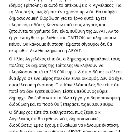
(δήμος Τρίπολης) κι αυτό το απέκρυψε ο κ. Αγγελάκος. Για
τη Μουρτζιά, πως ξέρατε ένα χρόνο πριν ότι θα υπάρξει
δημοσιονομική διόρθωση για το έργο αυτό; Έχετε
πληροφοριοδότες; Κανέναν από τους λόγους που
ζητούνται τα χρήματα δεν είναι ευθύνη της ΔΕΥΑΤ. Αν το
έργο εντάχθηκε με λάθος του ΤΑΠΤΟΚ, να πληρώσουν
κείνοι. Θα κάνουμε ένσταση, είμαστε σίγουροι ότι θα
ακυρωθεί. Δεν θα πληρώσει η ΔΕΥΑΤ.
Ο Ηλίας Αγγελάκος είπε ότι ο δήμαρχος παραπλανεί τους
πολίτες. Οι δημότες της Τρίπολης θα κληθούν να
πληρώσουν αυτά τα 319.000 ευρώ, διότι ο δήμος εκτέλεσε
ένα έργο σε ένα μέρος που δεν είναι οικισμός. Δεν θα έχει
αποτέλεσμα η ένσταση. Ο κ. Κανελλόπουλος δεν είπε ότι
ποτέ ότι δεν έχετε ευθύνη. Είστε υπεύθυνος κύριε
δήμαρχε. Θα έρθουν και τα άλλα έργα για δημοσιονομική
διόρθωση και το ποσό θα ξεπεράσει τις 800.000 ευρώ.
Ο δήμαρχος είπε ότι εκπλήσσεται πως ξέρει ο κ.
Αγγελάκος ότι θα έρθουν νέες δημοσιονομικές
διορθώσεις. Εμείς έχουμε δικαίωμα να κάνουμε ένσταση,
διότι δεν έχει καμία ευθύνη η ΔΕΥΑΤ. πήγαμε νερό για 11