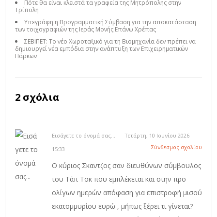
Πότε θα είναι κλειστά τα γραφεία της Μητρόπολης στην
Τρίπολη
Υπεγράφη η Προγραμματική Σύμβαση για την αποκατάσταση
των τοιχογραφιών της Ιεράς Μονής Επάνω Χρέπας
ΣΕΒΙΠΕΤ: Το νέο Χωροταξικό για τη Βιομηχανία δεν πρέπει να
δημιουργεί νέα εμπόδια στην ανάπτυξη των Επιχειρηματικών
Πάρκων
2 σχόλια
Εισάγετε το όνομά σας...
Τετάρτη, 10 Ιουνίου 2026
Σύνδεσμος σχολίου
15:33
Ο κύριος Σκαντζος σαν διευθύνων σύμβουλος
του Τάπ Τοκ που εμπλέκεται και στην προ
ολίγων ημερών απόφαση για επιστροφή μισού
εκατομμυρίου ευρώ , μήπως ξέρει τι γίνεται?