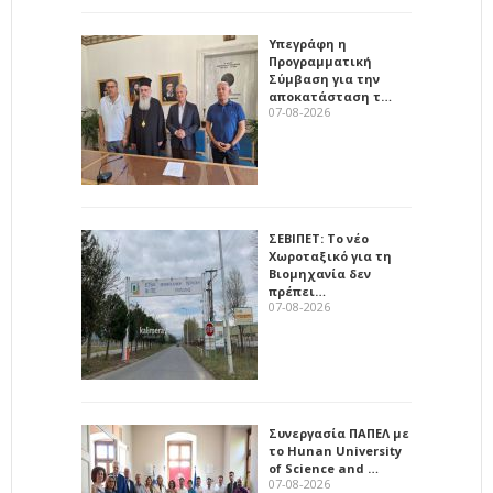
Υπεγράφη η
Προγραμματική
Σύμβαση για την
αποκατάσταση τ…
07-08-2026
ΣΕΒΙΠΕΤ: Το νέο
Χωροταξικό για τη
Βιομηχανία δεν
πρέπει…
07-08-2026
Συνεργασία ΠΑΠΕΛ με
το Hunan University
of Science and …
07-08-2026