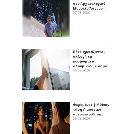
στο Αρχαιολογικό
Μουσείο Άστρου…
07-08-2026
Πότε χρειάζονται
αλλαγή τα
κουφώματα
αλουμινίου; 6 σημά…
06-08-2026
Φερομόνες | Μύθος,
τάση ή μυστικό
αυτοπεποίθησης;
06-08-2026