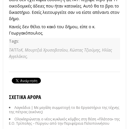
οικοδομικές άδειες που ήταν κατοικίες. Αυτό θα το βρει το
δικαστήριο. Εσείς λειτουργείτε σαν να είστε απέναντι στον
δήμο.
Κανείς δεν θέλει το κακό του δήμου, είπε ο κ.
Γεωργακόπουλος.
Tags:
ΤΑΠΤοΚ,
Μουρτζιά Χρυσοβιτσίου,
Κώστας Τζιούμης,
Ηλίας
Αγγελάκος,
ΣΧΕΤΙΚΆ ΆΡΘΡΑ
Λαγκάδια | Με μεγάλη συμμετοχή το 8ο Εργαστήριο της τέχνης
της πέτρας (εικόνες)
Ολοκληρώνεται ο νέος κυκλικός κόμβος στη θέση «Πλάτσα» της
Ε.Ο. Τρίπολης – Πύργου από την Περιφέρεια Πελοποννήσου