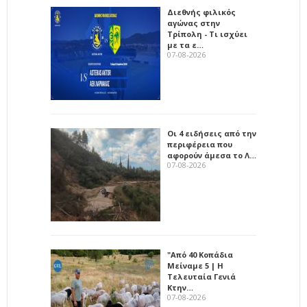
Διεθνής φιλικός
αγώνας στην
Τρίπολη - Τι ισχύει
με τα ε…
07-08-2026
Οι 4 ειδήσεις από την
περιφέρεια που
αφορούν άμεσα το Λ…
07-08-2026
"Από 40 Κοπάδια
Μείναμε 5 | Η
Τελευταία Γενιά
Κτην…
07-08-2026