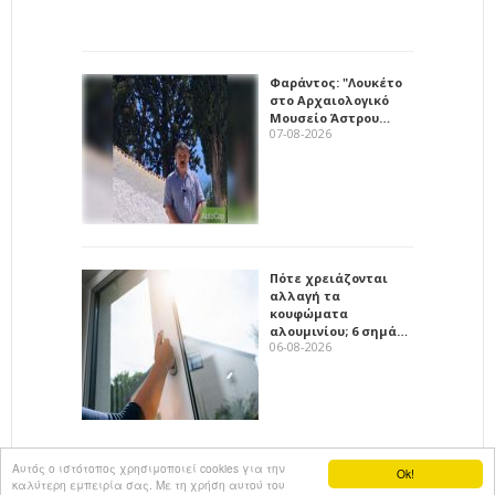
Φαράντος: "Λουκέτο
στο Αρχαιολογικό
Μουσείο Άστρου…
07-08-2026
Πότε χρειάζονται
αλλαγή τα
κουφώματα
αλουμινίου; 6 σημά…
06-08-2026
Αυτός ο ιστότοπος χρησιμοποιεί cookies για την
Ok!
καλύτερη εμπειρία σας. Με τη χρήση αυτού του
All rights reserved
KalimeraArkadia