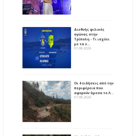
Διεθνής φιλικός
αγώνας στην
Τρίπολη - Τι ισχύει
με τα ε…
07-08-2026
Οι 4 ειδήσεις από την
περιφέρεια που
αφορούν άμεσα το Λ…
07-08-2026