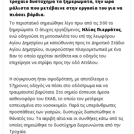
τροχαίο δυστύχημα τα ξημερώματα, την ώρα
μάλιστα που μετέβαινε στην εργασία του για να
πιάσει βάρδια.
Το περιστατικό σημειώθηκε λίγο πριν από τις 3:00 τα
ξημερώματα. Ο άτυχος εργαζόμενος,
Ηλίας Πιερράτος
,
ενώ οδηγούσε τη μοτοσικλέτα του επί της λεωφόρου
Αγίου Δημητρίου με κατεύθυνση προς το Δημοτικό Στάδιο
Αγίου Δημητρίου, συγκρούστηκε πλαγιομετωπικά με ένα
Βαν το οποίο ερχόταν αντίθετα και ο οδηγός του
επιχείρησε να στρίψει προς την οδό Αττάλου.
Η σύγκρουση ήταν σφοδρότατη, με αποτέλεσμα ο
57χρονος οδηγός να πέσει στο οδόστρωμα και να
τραυματιστεί βαρύτατα. Στο σημείο έσπευσε άμεσα
ασθενοφόρο του ΕΚΑΒ, το οποίο τον μετέφερε
εσπευσμένα στο νοσοκομείο. Παρά τις υπεράνθρωπες
προσπάθειες των γιατρών, δυστυχώς διαπιστώθηκε ο
θάνατός του. Τα ακριβή αίτια και οι συνθήκες κάτω από τις
οποίες σημειώθηκε το δυστύχημα διερευνώνται από την
Τροχαία.