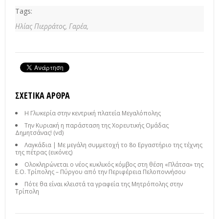
Tags:
Ηλίας Πιερράτος,
Γαρέα,
ΣΧΕΤΙΚΆ ΆΡΘΡΑ
Η Γλυκερία στην κεντρική πλατεία Μεγαλόπολης
Την Κυριακή η παράσταση της Χορευτικής Ομάδας
Δημητσάνας! (vd)
Λαγκάδια | Με μεγάλη συμμετοχή το 8ο Εργαστήριο της τέχνης
της πέτρας (εικόνες)
Ολοκληρώνεται ο νέος κυκλικός κόμβος στη θέση «Πλάτσα» της
Ε.Ο. Τρίπολης – Πύργου από την Περιφέρεια Πελοποννήσου
Πότε θα είναι κλειστά τα γραφεία της Μητρόπολης στην
Τρίπολη