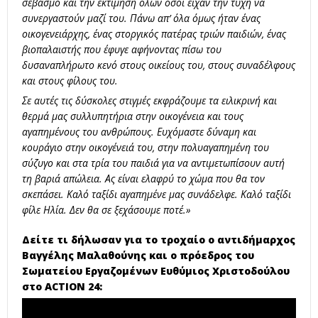
σεβασμό και την εκτίμηση όλων όσοι είχαν την τύχη να
συνεργαστούν μαζί του. Πάνω απ’ όλα όμως ήταν ένας
οικογενειάρχης, ένας στοργικός πατέρας τριών παιδιών, ένας
βιοπαλαιστής που έφυγε αφήνοντας πίσω του
δυσαναπλήρωτο κενό στους οικείους του, στους συναδέλφους
και στους φίλους του.
Σε αυτές τις δύσκολες στιγμές εκφράζουμε τα ειλικρινή και
θερμά μας συλλυπητήρια στην οικογένεια και τους
αγαπημένους του ανθρώπους. Ευχόμαστε δύναμη και
κουράγιο στην οικογένειά του, στην πολυαγαπημένη του
σύζυγο και στα τρία του παιδιά για να αντιμετωπίσουν αυτή
τη βαριά απώλεια. Ας είναι ελαφρύ το χώμα που θα τον
σκεπάσει. Καλό ταξίδι αγαπημένε μας συνάδελφε. Καλό ταξίδι
φίλε Ηλία. Δεν θα σε ξεχάσουμε ποτέ.»
Δείτε τι δήλωσαν για το τροχαίο ο αντιδήμαρχος
Βαγγέλης Μαλαθούνης και ο πρόεδρος του
Σωματείου Εργαζομένων Ευθύμιος Χριστοδούλου
στο ACTION 24: