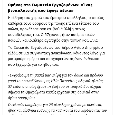
Θρήνος στο Σωματείο Εργαζομένων: «Ένας
βιοπαλαιστής που έφυγε άδικα»
Η είδηση του χαμού του έμπειρου υπαλλήλου, ο οποίος
καθάριζε τους δρόμους της πόλης επί ένα τέταρτο του
αιώνα, προκάλεσε σοκ και βαθιά θλίψη στους
συναδέλφους του. Ο 57χρονος ήταν πατέρας τριών
παιδιών και ιδιαίτερα αγαπητός στην τοπική κοινωνία.
Το Σωματείο Εργαζομένων του Δήμου Αγίου Δημητρίου
εξέδωσε μια συγκινητική ανακοίνωση, κάνοντας λόγο για
μια «μαύρη ημέρα» και αποχαιρετώντας έναν άνθρωπο
που ξεχώριζε για το ήθος του:
«Εκφράζουμε τη βαθιά μας θλίψη για τον άδικο και πρόωρο
χαμό του συναδέλφου μας Ηλία Πιερράτου, οδηγού, ηλικίας
57 ετών, ο οποίος έχασε τη ζωή του σε τραγικό δυστύχημα
σήμερα τα ξημερώματα καθώς ερχόταν στη δουλειά στην
Αγίου Δημητρίου.
Ο εκλιπών υπηρέτησε για 25 ολόκληρα χρόνια με συνέπεια,
ήθος και αίσθημα ευθύνης τα καθήκοντά του, κερδίζοντας τον