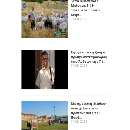
"Από 40 Κοπάδια
Μείναμε 5 | Η
Τελευταία Γενιά
Κτην…
07-08-2026
Έφυγε από τη ζωή ο
πρώην Αντιπρόεδρος
των Άνθεων της Πέ…
07-08-2026
Με αμείωτη διάθεση
συνεχίζονται οι
προπονήσεις του
Πανθ…
07-08-2026