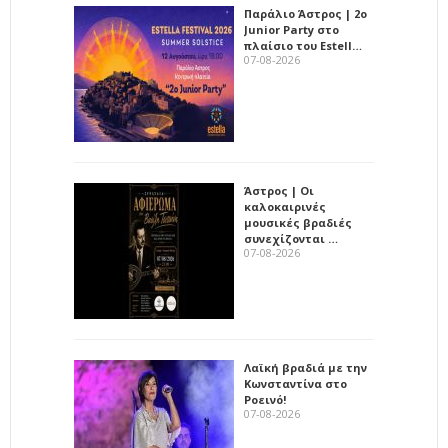
Παράλιο Άστρος | 2ο
Junior Party στο
πλαίσιο του Estell…
07-08-2026
Άστρος | Οι
καλοκαιρινές
μουσικές βραδιές
συνεχίζονται …
07-08-2026
Λαϊκή βραδιά με την
Κωνσταντίνα στο
Ροεινό!
07-08-2026