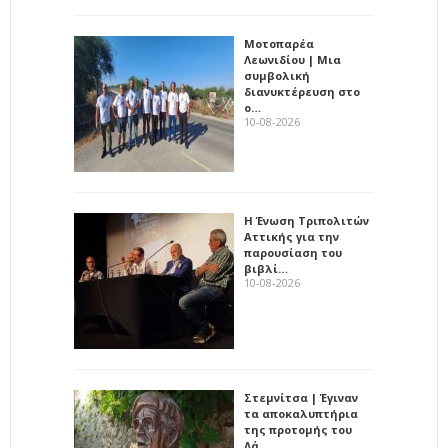
Μοτοπαρέα
Λεωνιδίου | Μια
συμβολική
διανυκτέρευση στο
ο…
10-08-2026
Η Ένωση Τριπολιτών
Αττικής για την
παρουσίαση του
βιβλί…
10-08-2026
Στεμνίτσα | Έγιναν
τα αποκαλυπτήρια
της προτομής του
Λά…