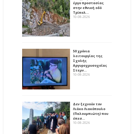
έργο προστασίας
στην εθνική οδό
Τρίπολ…
10-08-2026
50 χρόνια
λειτουργίας της
Σχολής
Αργυροχρυσοχοΐας
Στεμν…
10-08-2026
Δεν ξεχνούν τον
Λιάκο Λιακόπουλο
(Παλουμπιώτη) που
έπεσ…
10-08-2026