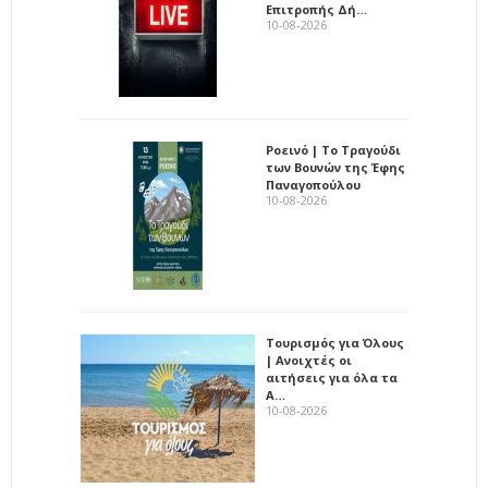
Επιτροπής Δή…
10-08-2026
Ροεινό | Το Τραγούδι
των Βουνών της Έφης
Παναγοπούλου
10-08-2026
Τουρισμός για Όλους
| Ανοιχτές οι
αιτήσεις για όλα τα
Α…
10-08-2026