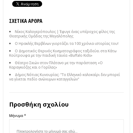
ΣΧΕΤΙΚΆ ΆΡΘΡΑ
Νίκος Καλογερόπουλος | Έφυγε ένας υπέροχος φίλος της
Θεατρικής Ομάδας της Μεγαλόπολης
Ο Ηρακλής Βερβένων γιορτάζει τα 100 χρόνια ιστορίας του!
Ο Δημοτικός Θερινός Κινηματογράφος ταξιδεύει στα Κάτω
Κούτρουφα με την παιδική ταινία «Buffalo Kids»
Θέατρο Σκιών στον Πλάτανο με την παράσταση «Ο
Καραγκιόζης και ο Γορίλας»
Δήμος Νότιας Κυνουρίας: "Το Ελληνικό καλοκαίρι δεν μπορεί
να γίνεται πεδίο ανώνυμων καταγγελιών"
Προσθήκη σχολίου
Μήνυμα *