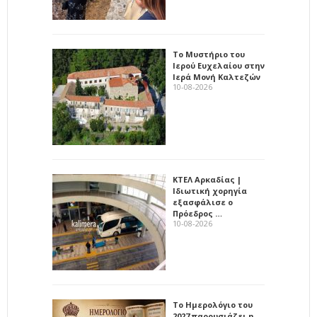
Το Μυστήριο του
Ιερού Ευχελαίου στην
Ιερά Μονή Καλτεζών
10-08-2026
ΚΤΕΛ Αρκαδίας |
Ιδιωτική χορηγία
εξασφάλισε ο
Πρόεδρος …
10-08-2026
Το Ημερολόγιο του
2027 παρουσιάζει η