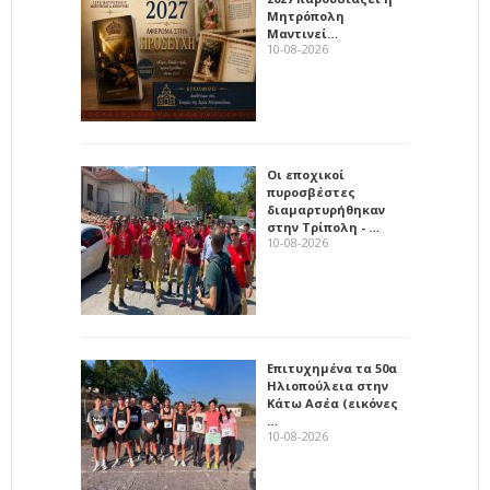
Μητρόπολη
Μαντινεί…
10-08-2026
Οι εποχικοί
πυροσβέστες
διαμαρτυρήθηκαν
στην Τρίπολη - …
10-08-2026
Επιτυχημένα τα 50α
Ηλιοπούλεια στην
Κάτω Ασέα (εικόνες
…
10-08-2026