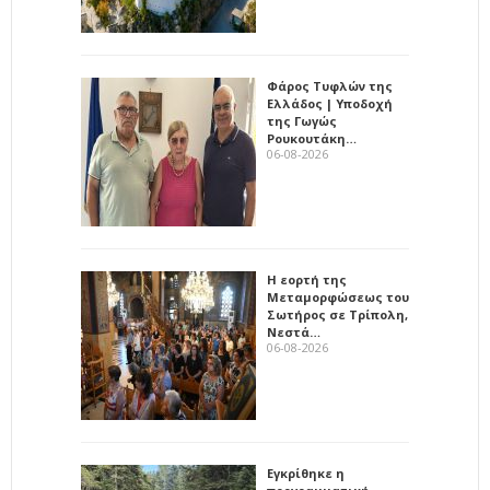
Φάρος Τυφλών της
Ελλάδος | Υποδοχή
της Γωγώς
Ρουκουτάκη…
06-08-2026
Η εορτή της
Μεταμορφώσεως του
Σωτήρος σε Τρίπολη,
Νεστά…
06-08-2026
Εγκρίθηκε η