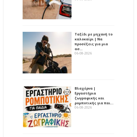
Ταξίδι με μηχανή το
καλοκαίρι | Να
προσέξεις για μια
ασ…
06-08-2026
Βλαχέρνα |
Εργαστήρια
ζωγραφικής και
ρομποτικής για παι…
06-08-2026