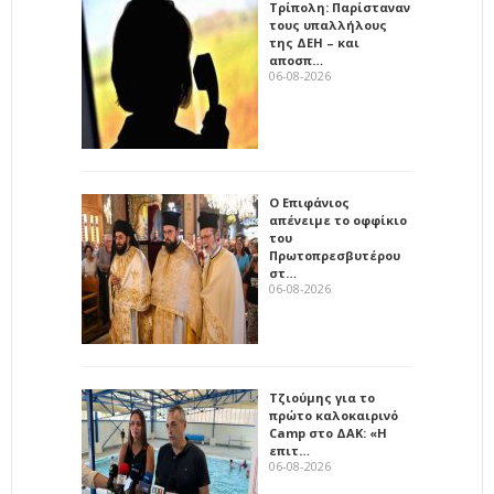
Τρίπολη: Παρίσταναν
τους υπαλλήλους
της ΔΕΗ – και
αποσπ…
06-08-2026
Ο Επιφάνιος
απένειμε το οφφίκιο
του
Πρωτοπρεσβυτέρου
στ…
06-08-2026
Τζιούμης για το
πρώτο καλοκαιρινό
Camp στο ΔΑΚ: «Η
επιτ…
06-08-2026