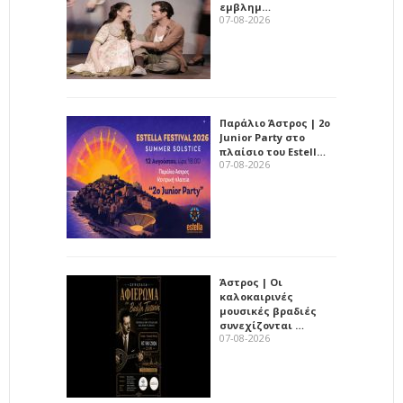
εμβλημ…
07-08-2026
Παράλιο Άστρος | 2ο
Junior Party στο
πλαίσιο του Estell…
07-08-2026
Άστρος | Οι
καλοκαιρινές
μουσικές βραδιές
συνεχίζονται …
07-08-2026