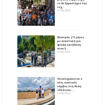
το 8ο Εργαστήριο της
τέχ…
07-08-2026
Μυστράς |11 μήνες
με αναστολή για
ψευδή κατάθεση
στον 5…
07-08-2026
Ολοκληρώνεται ο
νέος κυκλικός
κόμβος στη θέση
«Πλάτσα» …
07-08-2026