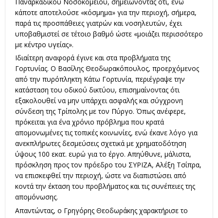
Παναρκαδικού Νοσοκομείου, σημειώνοντας ότι, ενώ
κάποτε αποτελούσε «κόσμημα» για την περιοχή, σήμερα,
παρά τις προσπάθειες γιατρών και νοσηλευτών, έχει
υποβαθμιστεί σε τέτοιο βαθμό ώστε «μοιάζει περισσότερο
με κέντρο υγείας».
Ιδιαίτερη αναφορά έγινε και στα προβλήματα της
Γορτυνίας. Ο Βασίλης Θεοδωρακόπουλος, προερχόμενος
από την πυρόπληκτη Κάτω Γορτυνία, περιέγραψε την
κατάσταση του οδικού δικτύου, επισημαίνοντας ότι
εξακολουθεί να μην υπάρχει ασφαλής και σύγχρονη
σύνδεση της Τρίπολης με τον Πύργο. Όπως ανέφερε,
πρόκειται για ένα χρόνιο πρόβλημα που κρατά
απομονωμένες τις τοπικές κοινωνίες, ενώ έκανε λόγο για
ανεκπλήρωτες δεσμεύσεις σχετικά με χρηματοδότηση
ύψους 100 εκατ. ευρώ για το έργο. Απηύθυνε, μάλιστα,
πρόσκληση προς τον πρόεδρο του ΣΥΡΙΖΑ, Αλέξη Τσίπρα,
να επισκεφθεί την περιοχή, ώστε να διαπιστώσει από
κοντά την έκταση του προβλήματος και τις συνέπειες της
απομόνωσης.
Απαντώντας, ο Γρηγόρης Θεοδωράκης χαρακτήρισε το