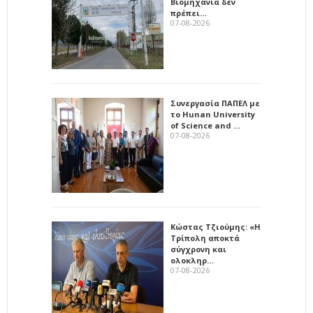
Βιομηχανία δεν
πρέπει…
07-08-2026
Συνεργασία ΠΑΠΕΛ με
το Hunan University
of Science and …
07-08-2026
Κώστας Τζιούμης: «Η
Τρίπολη αποκτά
σύγχρονη και
ολοκληρ…
07-08-2026