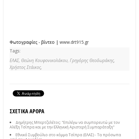
Φωτογραφίες - βίντεο |
www.drt915.gr
Tags:
ΕΛΑΣ,
Θεώνη Κουφονικολάκου,
Γρηγόρης Θεοδωράκης,
Χρήστος Στάικος,
ΣΧΕΤΙΚΆ ΆΡΘΡΑ
Δημήτρης Μπερτζελέτος: "Επιλέγω να συμπορευτώ με τον
Αλέξη Τσίπρα και με την Ελληνική Αριστερή Συμπαράταξη"
Εθνικό Συμβούλιο στο κόμμα Τσίπρα (ΕΛΑΣ) - Τα πρόσωπα