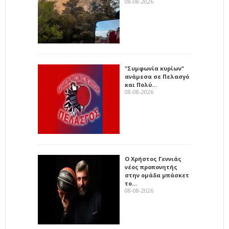
08-08-2026
"Συμφωνία κυρίων"
ανάμεσα σε Πελασγό
και Πολύ…
08-08-2026
Ο Χρήστος Γεννιάς
νέος προπονητής
στην ομάδα μπάσκετ
το…
08-08-2026