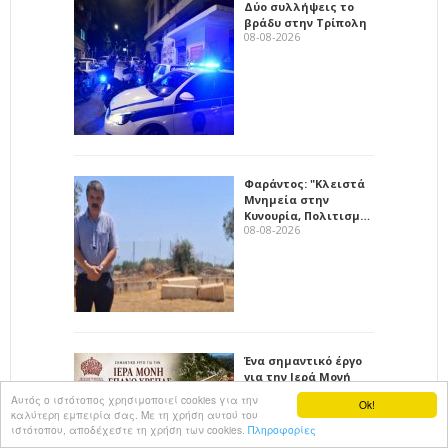
Δύο συλλήψεις το
βράδυ στην Τρίπολη
08-08-2026
Φαράντος: "Κλειστά
Μνημεία στην
Κυνουρία, Πολιτισμ…
08-08-2026
Ένα σημαντικό έργο
για την Ιερά Μονή
Επάνω Χρέπας
Αυτός ο ιστότοπος χρησιμοποιεί cookies για την
Ok!
παίρν…
καλύτερη εμπειρία σας. Με τη χρήση αυτού του
08-08-2026
ιστότοπου, αποδέχεστε τη χρήση των cookies.
Πληροφορίες