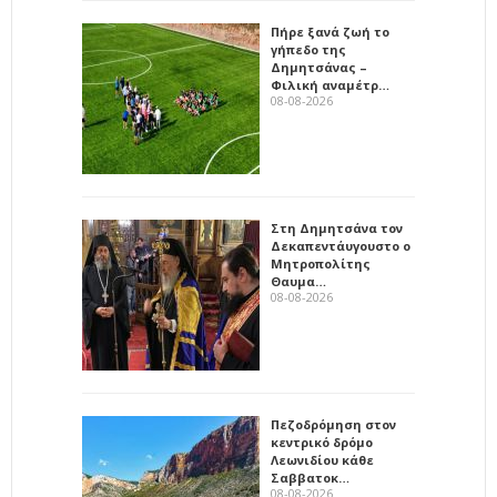
Πήρε ξανά ζωή το
γήπεδο της
Δημητσάνας –
Φιλική αναμέτρ…
08-08-2026
Στη Δημητσάνα τον
Δεκαπεντάυγουστο ο
Μητροπολίτης
Θαυμα…
08-08-2026
Πεζοδρόμηση στον
κεντρικό δρόμο
Λεωνιδίου κάθε
Σαββατοκ…
08-08-2026