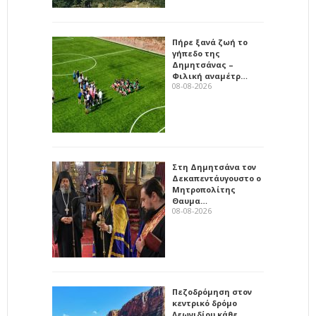
Πήρε ξανά ζωή το
γήπεδο της
Δημητσάνας –
Φιλική αναμέτρ…
08-08-2026
Στη Δημητσάνα τον
Δεκαπεντάυγουστο ο
Μητροπολίτης
Θαυμα…
08-08-2026
Πεζοδρόμηση στον
κεντρικό δρόμο
Λεωνιδίου κάθε