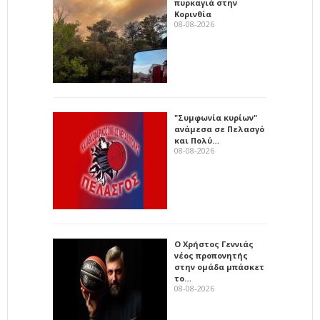
πυρκαγιά στην
Κορινθία
08-08-2026
"Συμφωνία κυρίων"
ανάμεσα σε Πελασγό
και Πολύ…
08-08-2026
Ο Χρήστος Γεννιάς
νέος προπονητής
στην ομάδα μπάσκετ
το…
08-08-2026