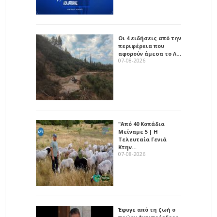
Οι 4 ειδήσεις από την
περιφέρεια που
αφορούν άμεσα το Λ…
07-08-2026
"Από 40 Κοπάδια
Μείναμε 5 | Η
Τελευταία Γενιά
Κτην…
07-08-2026
Έφυγε από τη ζωή ο