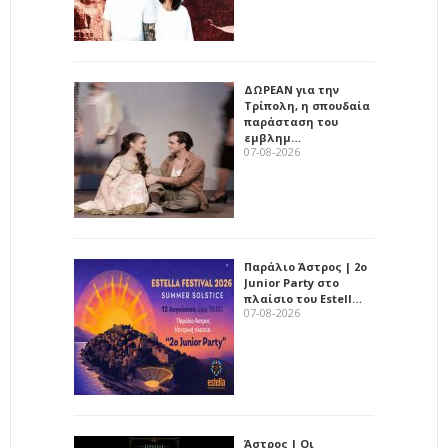
ΔΩΡΕΑΝ για την
Τρίπολη, η σπουδαία
παράσταση του
εμβλημ…
07-08-2026
Παράλιο Άστρος | 2ο
Junior Party στο
πλαίσιο του Estell…
07-08-2026
Άστρος | Οι