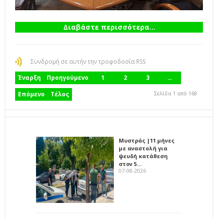
Διαβάστε περισσότερα...
Συνδρομή σε αυτήν την τροφοδοσία RSS
Έναρξη
Προηγούμενο
1
2
3
…
Σελίδα 1 από 168
Επόμενο
Τέλος
Μυστράς |11 μήνες
με αναστολή για
ψευδή κατάθεση
στον 5…
07-08-2026