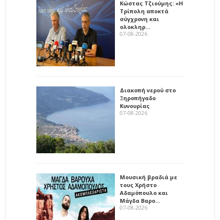
Κώστας Τζιούμης: «Η
Τρίπολη αποκτά
σύγχρονη και
ολοκληρ…
07-08-2026
Διακοπή νερού στο
Ξηροπήγαδο
Κυνουρίας
07-08-2026
Μουσική βραδιά με
τους Χρήστο
Αδαμόπουλο και
Μάγδα Βαρο…
07-08-2026