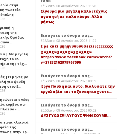
Fank
κερία στην
Σάββατο, 08 Αυγούστου 2026 11:28
ική πλατεία
Σίγουρα μια μεγάλη καλλιτέχνις
όπολης
αγαπητή σε πολύ κόσμο. Αλλά
2026
μήπως…
υριακή η
ταση της
Εισάγετε το όνομά σας...
τικής Ομάδας
Σάββατο, 08 Αυγούστου 2026 11:27
τσάνα…
Ε ρε κατι μηηηνυυυυυσεειιιςςςςςςςς
2026
χαχαχαχαχαχαχχαχαχα
δια | Με μεγάλη
https://www.facebook.com/watch/?
τοχή το 8ο
v=27832162979767096
τήριο της τέχ…
2026
Εισάγετε το όνομά σας...
άς |11 μήνες με
Σάββατο, 08 Αυγούστου 2026 08:39
ολή για ψευδή
Έργο Παυλή και αυτό ,διαλυσατε την
εση στον 5…
2026
εργολαβία και το ξαναφτιαχνετε…
ηρώνεται ο νέος
κός κόμβος στη
Εισάγετε το όνομά σας...
«Πλάτσα» …
Σάββατο, 08 Αυγούστου 2026 00:02
2026
ΔΥΣΤΥΧΩΣ!!! ΑΥΤΟΥΣ ΨΗΦΙΖΟΥΜΕ...
α είναι κλειστά
αφεία της
Εισάγετε το όνομά σας...
πολης στην Τρ…