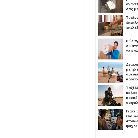
ανανε
σας μ
Τι είν
έπιπλο
επιλέ
Πώς πρ
σωστή
το καλ
Διακο
με ηλ
αυτοκ
προετ
Ταξίδ
καλοκ
προσέξ
ασφαλ
Γιατί
Online
Αποκω
ψυχολ