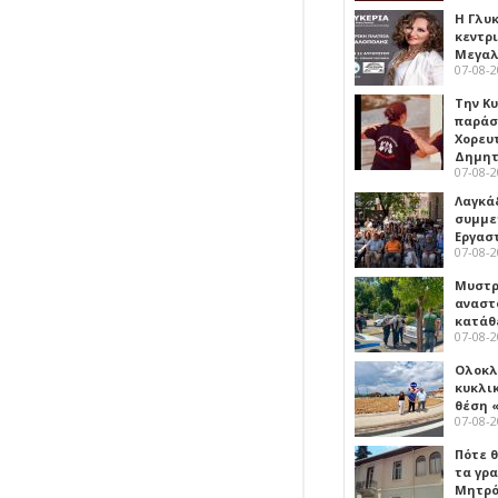
Η Γλυ
κεντρ
Μεγαλ
07-08-
Την Κ
παράσ
Χορευ
Δημη
07-08-
Λαγκά
συμμε
Εργασ
07-08-
Μυστρ
αναστ
κατάθ
07-08-
Ολοκλ
κυκλι
θέση 
07-08-
Πότε θ
τα γρ
Μητρό