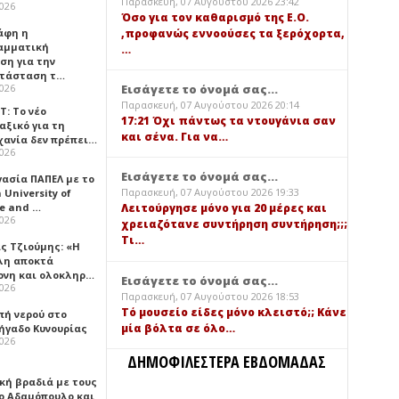
Παρασκευή, 07 Αυγούστου 2026 23:42
2026
Όσο για τον καθαρισμό της Ε.Ο.
,προφανώς εννοούσες τα ξερόχορτα,
άφη η
αμματική
…
ση για την
τάσταση τ…
Εισάγετε το όνομά σας...
2026
Παρασκευή, 07 Αυγούστου 2026 20:14
Τ: Το νέο
17:21 Όχι πάντως τα ντουγάνια σαν
αξικό για τη
και σένα. Για να…
χανία δεν πρέπει…
2026
Εισάγετε το όνομά σας...
γασία ΠΑΠΕΛ με το
Παρασκευή, 07 Αυγούστου 2026 19:33
University of
ce and …
Λειτούργησε μόνο για 20 μέρες και
2026
χρειαζότανε συντήρηση συντήρηση;;;
Τι…
ς Τζιούμης: «Η
λη αποκτά
ονη και ολοκληρ…
Εισάγετε το όνομά σας...
2026
Παρασκευή, 07 Αυγούστου 2026 18:53
Τό μουσείο είδες μόνο κλειστό;; Κάνε
πή νερού στο
μία βόλτα σε όλο…
ήγαδο Κυνουρίας
2026
ΔΗΜΟΦΙΛΕΣΤΕΡΑ ΕΒΔΟΜΑΔΑΣ
κή βραδιά με τους
ο Αδαμόπουλο και