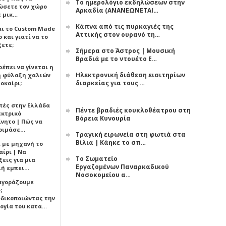
Το ημερολόγιο εκδηλώσεων στην
ώσετε τον χώρο
Αρκαδία (ΑΝΑΝΕΩΝΕΤΑΙ…
ε μικ…
Κάπνα από τις πυρκαγιές της
αι το Custom Made
Αττικής στον ουρανό τη…
 και γιατί να το
ξετε;
Σήμερα στο Άστρος | Μουσική
Βραδιά με το ντουέτο Ε…
έπει να γίνεται η
Ηλεκτρονική διάθεση εισιτηρίων
 φύλαξη χαλιών
διαρκείας για τους …
οκαίρι;
πές στην Ελλάδα
Πέντε βραδιές κουκλοθέατρου στη
εκτρικό
Βόρεια Κυνουρία
ίνητο | Πώς να
οιμάσε…
Τραγική ειρωνεία στη φωτιά στα
Βίλια | Κάηκε το σπ…
ι με μηχανή το
αίρι | Να
Το Σωματείο
εις για μια
Εργαζομένων Παναρκαδικού
ή εμπει…
Νοσοκομείου α…
 αγοράζουμε
;
δικοποιώντας την
ογία του κατα…