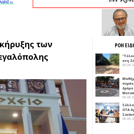
κήρυξης των
ΡΟΗ ΕΙΔ
Μεγαλόπολης
"Τέλο
στη Ζ
08-08-
Μαθή
συμπε
δρόμο
Μοτοπ
08-08-
Σύλλο
ΟΤΑ Α
Συνάν
08-08-