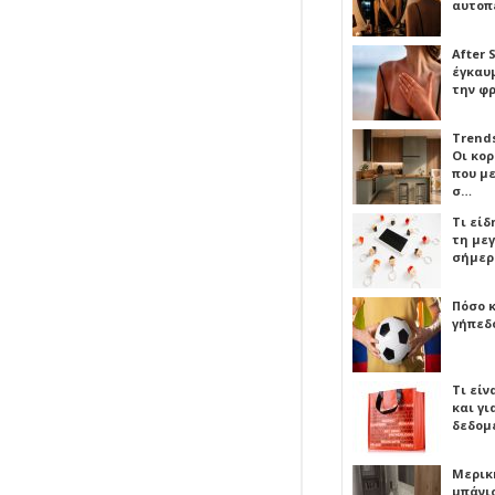
αυτοπ
After 
έγκαυμ
την φ
Trends
Οι κο
που μ
σ…
Τι είδ
τη με
σήμερ
Πόσο 
γήπεδο
Τι είν
και γι
δεδομ
Μερικ
μπάνιο