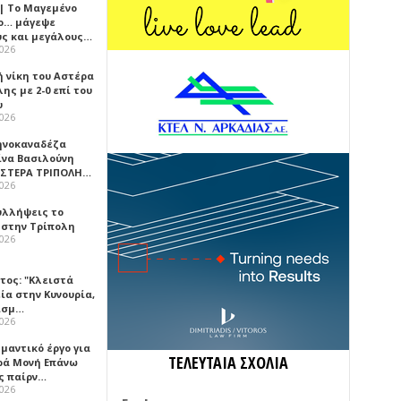
 | Το Μαγεμένο
ο… μάγεψε
ύς και μεγάλους…
2026
ή νίκη του Αστέρα
ης με 2-0 επί του
υ
2026
ηνοκαναδέζα
ίνα Βασιλούνη
ΑΣΤΕΡΑ ΤΡΙΠΟΛΗ…
2026
υλλήψεις το
 στην Τρίπολη
2026
τος: "Κλειστά
ία στην Κυνουρία,
ισμ…
2026
μαντικό έργο για
ΤΕΛΕΥΤΑΙΑ ΣΧΟΛΙΑ
ερά Μονή Επάνω
ς παίρν…
2026