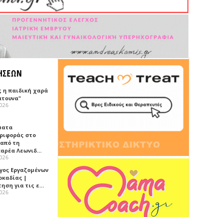
ΗΣΕΩΝ
ς η παιδική χαρά
άτουνα"
2026
ματα
ριφοράς στο
 από τη
αρέα Λεωνιδ…
2026
γος Εργαζομένων
ρκαδίας |
τηση για τις ε…
2026