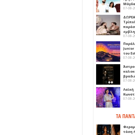
Μάγδα
07-08-
ΔΩΡΕΑ
Τρίπο
παράσ
εμβλ
07-08-
Παράλ
Junior
του Es
07-08-
Άστρος
καλοκ
βραδι
07-08-
Λαϊκή
Κωνστα
07-08-
ΤΑ ΠΑΝΤ
Φερομ
τάση 