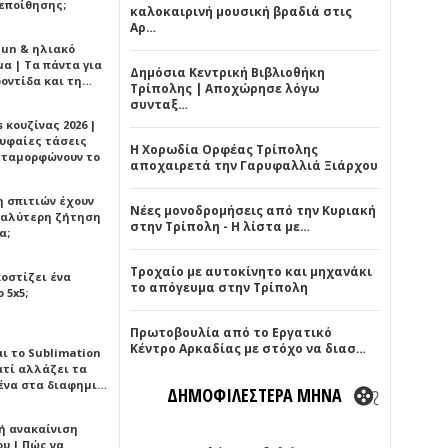
εποίθησης;
καλοκαιρινή μουσική βραδιά στις
Αρ…
Sun & ηλιακό
α | Τα πάντα για
Δημόσια Κεντρική Βιβλιοθήκη
ροντίδα και τη…
Τρίπολης | Αποχώρησε λόγω
συνταξ…
 κουζίνας 2026 |
ρυφαίες τάσεις
Η Χορωδία Ορφέας Τρίπολης
εταμορφώνουν το
αποχαιρετά την Γαρυφαλλιά Ξιάρχου
η σπιτιών έχουν
Νέες μονοδρομήσεις από την Κυριακή
γαλύτερη ζήτηση
στην Τρίπολη - Η λίστα με…
α;
Τροχαίο με αυτοκίνητο και μηχανάκι
κοστίζει ένα
το απόγευμα στην Τρίπολη
 5x5;
Πρωτοβουλία από το Εργατικό
Κέντρο Αρκαδίας με στόχο να διασ…
αι το Sublimation
ατί αλλάζει τα
ένα στα διαφημι…
ΔΗΜΟΦΙΛΕΣΤΕΡΑ ΜΗΝΑ
ή ανακαίνιση
υ | Πώς να