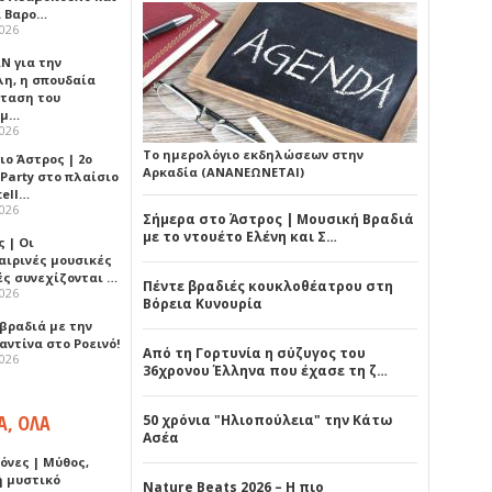
 Βαρο…
2026
Ν για την
λη, η σπουδαία
ταση του
ημ…
2026
Το ημερολόγιο εκδηλώσεων στην
ιο Άστρος | 2ο
Αρκαδία (ΑΝΑΝΕΩΝΕΤΑΙ)
 Party στο πλαίσιο
tell…
2026
Σήμερα στο Άστρος | Μουσική Βραδιά
με το ντουέτο Ελένη και Σ…
 | Οι
αιρινές μουσικές
ές συνεχίζονται …
Πέντε βραδιές κουκλοθέατρου στη
2026
Βόρεια Κυνουρία
 βραδιά με την
ντίνα στο Ροεινό!
Από τη Γορτυνία η σύζυγος του
2026
36χρονου Έλληνα που έχασε τη ζ…
Α, ΟΛΑ
50 χρόνια "Ηλιοπούλεια" την Κάτω
Ασέα
όνες | Μύθος,
ή μυστικό
Nature Beats 2026 – Η πιο