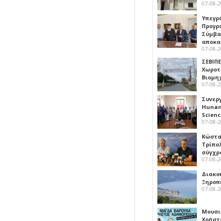
07-08-
Υπεγρ
Προγρ
Σύμβα
αποκα
07-08-
ΣΕΒΙΠΕ
Χωροτ
Βιομη
07-08-
Συνερ
Hunan 
Scien
07-08-
Κώστα
Τρίπο
σύγχρ
07-08-
Διακο
Ξηροπ
07-08-
Μουσι
Χρήστ