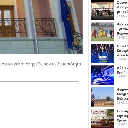
Στενό
Δέντρ
μικρο
08-08-
Φιλικ
Τρίπολ
Πύργο
08-08-
Η Ελλ
Κατερ
στον 
08-08-
ήμου Μεγαλόπολης έδωσε στη δημοσιότητα
Δύο σ
βράδυ
08-08-
Φαράν
Μνημε
Πολιτ
08-08-
Ένα ση
την Ι
Χρέπα
08-08-