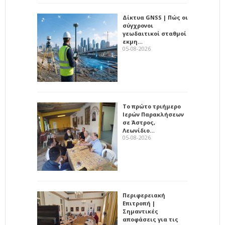
Δίκτυα GNSS | Πώς οι
σύγχρονοι
γεωδαιτικοί σταθμοί
εκμη…
05-08-2026
Το πρώτο τριήμερο
Ιερών Παρακλήσεων
σε Άστρος,
Λεωνίδιο…
05-08-2026
Περιφερειακή
Επιτροπή |
Σημαντικές
αποφάσεις για τις