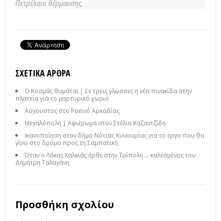
Πετρέλαιο θέρμανσης,
ΣΧΕΤΙΚΆ ΆΡΘΡΑ
Ο Κοσμάς θυμάται | Σε τρεις γλώσσες η νέα πινακίδα στην
πλατεία για το μαρτυρικό χωριό
Αύγουστος στο Ροεινό Αρκαδίας
Μεγαλόπολη | Αφιέρωμα στον Στέλιο Καζαντζίδη
Ικανοποίηση στον δήμο Νότιας Κυνουρίας για το έργο που θα
γίνει στο δρόμο προς τη Σαμπατική
Όταν ο Λάκης Χαλκιάς ήρθε στην Τρίπολη ... καλεσμένος του
Δημήτρη Ταλαγάνη
Προσθήκη σχολίου