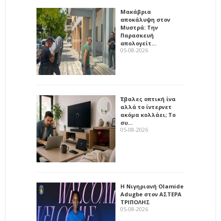
Μακάβρια
αποκάλυψη στον
Μυστρά: Την
Παρασκευή
απολογείτ…
05-08-2026
Έβαλες οπτική ίνα
αλλά το ίντερνετ
ακόμα κολλάει; Το
συ…
05-08-2026
Η Νιγηριανή Olamide
Adugbe στον ΑΣΤΕΡΑ
ΤΡΙΠΟΛΗΣ
05-08-2026