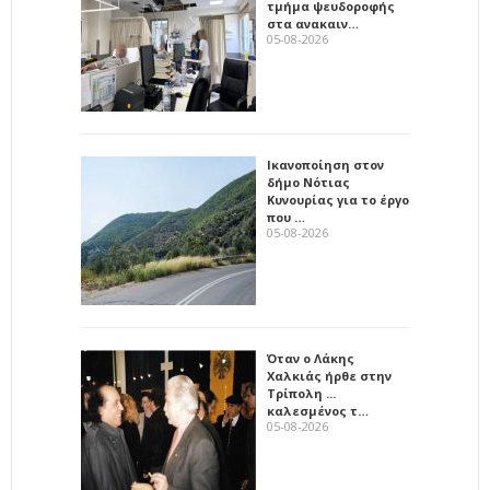
τμήμα ψευδοροφής
στα ανακαιν…
05-08-2026
Ικανοποίηση στον
δήμο Νότιας
Κυνουρίας για το έργο
που …
05-08-2026
Όταν ο Λάκης
Χαλκιάς ήρθε στην
Τρίπολη ...
καλεσμένος τ…
05-08-2026