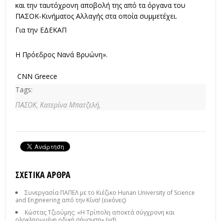
και την ταυτόχρονη αποβολή της από τα όργανα του
ΠΑΣΟΚ-Κινήματος Αλλαγής στα οποία συμμετέχει.
Για την ΕΔΕΚΑΠ
Η Πρόεδρος Νανά Βρυώνη».
CNN Greece
Tags:
ΠΑΣΟΚ,
Κατερίνα Μπατζελή,
ΣΧΕΤΙΚΆ ΆΡΘΡΑ
Συνεργασία ΠΑΠΕΛ με το Κιέζικο Hunan University of Science
and Engineering από την Κίνα! (εικόνες)
Κώστας Τζιούμης: «Η Τρίπολη αποκτά σύγχρονη και
ολοκληρωμένη οδική σήμανση» (vd)