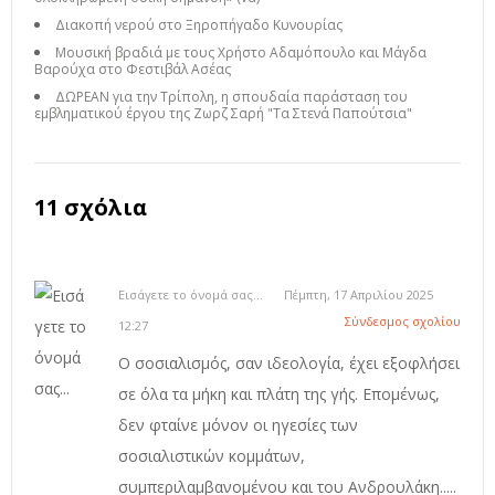
Διακοπή νερού στο Ξηροπήγαδο Κυνουρίας
Μουσική βραδιά με τους Χρήστο Αδαμόπουλο και Μάγδα
Βαρούχα στο Φεστιβάλ Ασέας
ΔΩΡΕΑΝ για την Τρίπολη, η σπουδαία παράσταση του
εμβληματικού έργου της Ζωρζ Σαρή "Τα Στενά Παπούτσια"
11 σχόλια
Εισάγετε το όνομά σας...
Πέμπτη, 17 Απριλίου 2025
Σύνδεσμος σχολίου
12:27
Ο σοσιαλισμός, σαν ιδεολογία, έχει εξοφλήσει
σε όλα τα μήκη και πλάτη της γής. Επομένως,
δεν φταίνε μόνον οι ηγεσίες των
σοσιαλιστικών κομμάτων,
συμπεριλαμβανομένου και του Ανδρουλάκη.....