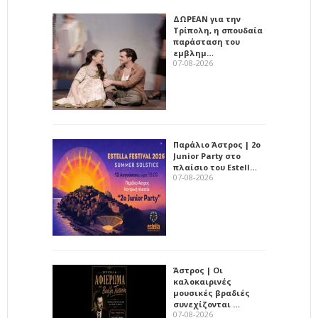
ΔΩΡΕΑΝ για την
Τρίπολη, η σπουδαία
παράσταση του
εμβλημ…
07-08-2026
Παράλιο Άστρος | 2ο
Junior Party στο
πλαίσιο του Estell…
07-08-2026
Άστρος | Οι
καλοκαιρινές
μουσικές βραδιές
συνεχίζονται …
07-08-2026