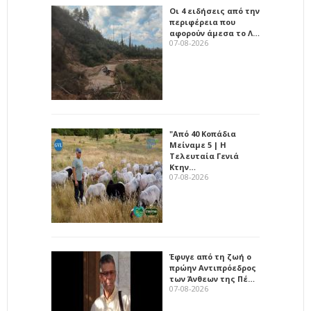
Οι 4 ειδήσεις από την
περιφέρεια που
αφορούν άμεσα το Λ…
07-08-2026
"Από 40 Κοπάδια
Μείναμε 5 | Η
Τελευταία Γενιά
Κτην…
07-08-2026
Έφυγε από τη ζωή ο
πρώην Αντιπρόεδρος
των Άνθεων της Πέ…
07-08-2026