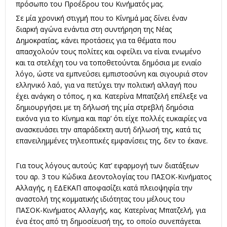
πρόσωπο του Προέδρου του Κινήματός μας.
Σε μία χρονική στιγμή που το Κίνημά μας δίνει έναν
διαρκή αγώνα ενάντια στη συντήρηση της Νέας
Δημοκρατίας, κάνει προτάσεις για τα θέματα που
απασχολούν τους πολίτες και οφείλει να είναι ενωμένο
και τα στελέχη του να τοποθετούνται δημόσια με ενιαίο
λόγο, ώστε να εμπνεύσει εμπιστοσύνη και σιγουριά στον
ελληνικό λαό, για να πετύχει την πολιτική αλλαγή που
έχει ανάγκη ο τόπος, η κα. Κατερίνα Μπατζελή επέλεξε να
δημιουργήσει με τη δήλωσή της μία στρεβλή δημόσια
εικόνα για το Κίνημα και παρ’ ότι είχε πολλές ευκαιρίες να
ανασκευάσει την απαράδεκτη αυτή δήλωσή της, κατά τις
επανειλημμένες τηλεοπτικές εμφανίσεις της, δεν το έκανε.
Για τους λόγους αυτούς: Κατ’ εφαρμογή των διατάξεων
του αρ. 3 του Κώδικα Δεοντολογίας του ΠΑΣΟΚ-Κινήματος
Αλλαγής, η ΕΔΕΚΑΠ αποφασίζει κατά πλειοψηφία την
αναστολή της κομματικής ιδιότητας του μέλους του
ΠΑΣΟΚ-Κινήματος Αλλαγής, κας. Κατερίνας Μπατζελή, για
ένα έτος από τη δημοσίευσή της, το οποίο συνεπάγεται