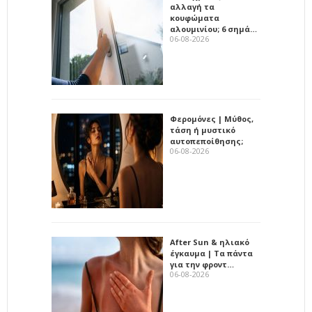
αλλαγή τα
κουφώματα
αλουμινίου; 6 σημά…
06-08-2026
Φερομόνες | Μύθος,
τάση ή μυστικό
αυτοπεποίθησης;
06-08-2026
After Sun & ηλιακό
έγκαυμα | Τα πάντα
για την φροντ…
06-08-2026