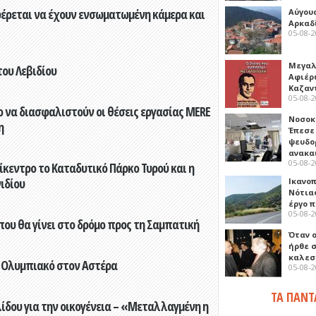
φέρεται να έχουν ενσωματωμένη κάμερα και
Αύγου
Αρκαδ
05-08-
Μεγαλ
του Λεβιδίου
Αφιέρ
Καζαν
05-08-
 να διασφαλιστούν οι θέσεις εργασίας MERE
Νοσοκ
η
Έπεσε
ψευδο
ανακα
05-08-
ίκεντρο το Καταδυτικό Πάρκο Τυρού και η
ιδίου
Ικανο
Νότιας
έργο 
05-08-
που θα γίνει στο δρόμο προς τη Σαμπατική
Όταν 
ήρθε σ
καλεσ
 Ολυμπιακό στον Αστέρα
05-08-
ΤΑ ΠΑΝΤ
ίδου για την οικογένεια – «Μεταλλαγμένη η