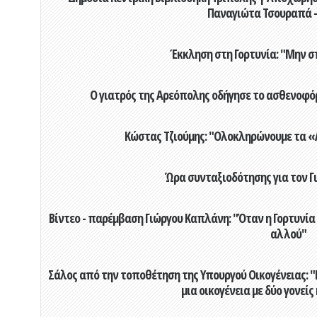
Παναγιώτα Τσουραπά -
Έκκληση στη Γορτυνία: "Μην σ
Ο γιατρός της Αρεόπολης οδήγησε το ασθενοφόρ
Κώστας Τζιούμης: "Ολοκληρώνουμε τα «Α
Ώρα συνταξιοδότησης για τον 
Βίντεο - παρέμβαση Γιώργου Καπλάνη: "Όταν η Γορτυνία
αλλού"
Σάλος από την τοποθέτηση της Υπουργού Οικογένειας: "Η
μια οικογένεια με δύο γονείς