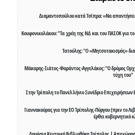
Διαμαντοπούλου κατά Τσίπρα: «Να απαντήσει 
Κουφονικολάκου: "Τα χρέη της ΝΔ και του ΠΑΣΟΚ για το 
Τατούλης: "Ο «Μητσοτακισμός» διαλ
Μάκαρης-Σιάτος-Φαράντος-Αγγελάκος: "Ο δρόμος Ορχομ
τύχη του"
Στην Τρίπολη το Πανελλήνιο Συνέδριο Επιχειρήσεων Β
Γιαννακούρας για την EO Τρίπολης-Πύργου (πριν το Λιβαδ
έρθει κυβερνητικό κ
Δημόσια Κεντρική Βιβλιοθήκη Τρίπολης | Αποχώρησ