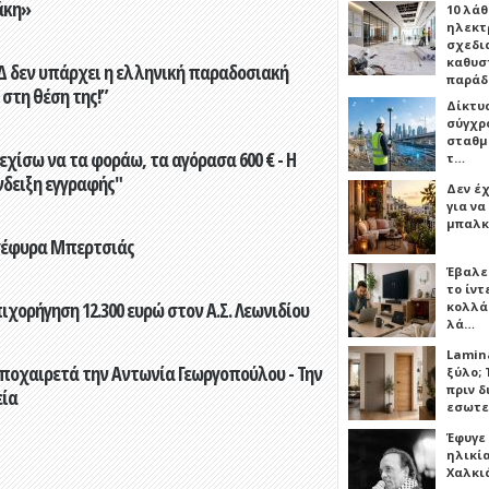
άκη»
10 λάθ
ηλεκτ
σχεδι
καθυσ
ΝΔ δεν υπάρχει η ελληνική παραδοσιακή
παρά
 στη θέση της!”
Δίκτυ
σύγχρ
σταθμ
εχίσω να τα φοράω, τα αγόρασα 600 € - Η
τ…
νδειξη εγγραφής"
Δεν έχ
για ν
μπαλκ
 γέφυρα Μπερτσιάς
Έβαλε
το ίν
ορήγηση 12.300 ευρώ στον Α.Σ. Λεωνιδίου
κολλά
λά…
Lamin
ποχαιρετά την Αντωνία Γεωργοπούλου - Την
ξύλο; 
πριν 
εία
εσωτε
Έφυγε
ηλικία
Χαλκι