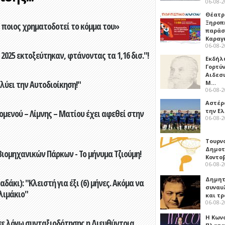
06-08-
Θέατρ
Ξηροπ
ποιος χρηματοδοτεί το κόμμα του»
παράσ
Καραγ
06-08-
2025 εκτοξεύτηκαν, φτάνοντας τα 1,16 δισ."!
Εκδήλ
Γορτύ
Αιδεσ
ύει την Αυτοδιοίκηση!"
Μ…
06-08-
Αστέρα
την Ε
ενού – Λίμνης – Ματίου έχει αφεθεί στην
06-08-
Τουρν
Δημοτ
ιομηχανικών Πάρκων - Το μήνυμα Τζιούμη!
Κοντο
06-08-
Δημητ
άκι): "Κλειστή για έξι (6) μήνες. Ακόμα να
συναυ
λιμάκιο"
και τ
06-08-
Η Κων
ε λόγω συνταξιοδότησης η Διευθύντρια,