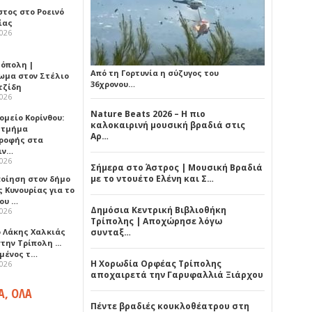
στος στο Ροεινό
ίας
2026
όπολη |
Από τη Γορτυνία η σύζυγος του
ωμα στον Στέλιο
36χρονου…
τζίδη
2026
Nature Beats 2026 – Η πιο
ομείο Κορίνθου:
καλοκαιρινή μουσική βραδιά στις
 τμήμα
Αρ…
ροφής στα
ιν…
2026
Σήμερα στο Άστρος | Μουσική Βραδιά
με το ντουέτο Ελένη και Σ…
ποίηση στον δήμο
 Κυνουρίας για το
που …
Δημόσια Κεντρική Βιβλιοθήκη
2026
Τρίπολης | Αποχώρησε λόγω
ο Λάκης Χαλκιάς
συνταξ…
την Τρίπολη ...
μένος τ…
Η Χορωδία Ορφέας Τρίπολης
2026
αποχαιρετά την Γαρυφαλλιά Ξιάρχου
Α, ΟΛΑ
Πέντε βραδιές κουκλοθέατρου στη