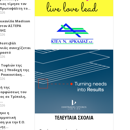
νιος τίμησε τον
 Πρωτοψάλτη το…
2026
ρικανίδα Madison
 στον ΑΣΤΕΡΑ
ΛΗΣ
2026
 Φεστιβάλ
νιάς συνεχίζεται
Πραστό
2026
 Τυφλών της
ος | Υποδοχή της
 Ρουκουτάκη…
2026
τή της
ορφώσεως του
ος σε Τρίπολη,
ά…
2026
ηκε η
ΤΕΛΕΥΤΑΙΑ ΣΧΟΛΙΑ
αμματική
η για την Ε.Ο.
λης…