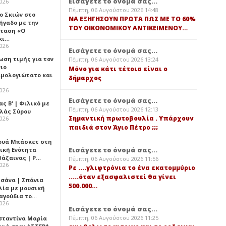
Εισάγετε το όνομά σας...
2026
Πέμπτη, 06 Αυγούστου 2026 14:48
ο Σκιών στο
ΝΑ ΕΞΗΓΗΣΟΥΝ ΠΡΩΤΑ ΠΩΣ ΜΕ ΤΟ 60%
ήγαδο με την
ΤΟΥ ΟΙΚΟΝΟΜΙΚΟΥ ΑΝΤΙΚΕΙΜΕΝΟΥ…
ταση «Ο
κι…
2026
Εισάγετε το όνομά σας...
ωση τιμής για τον
Πέμπτη, 06 Αυγούστου 2026 13:24
νιο
Μόνο για κάτι τέτοια είναι ο
ιμολογιώτατο και
δήμαρχος
2026
Εισάγετε το όνομά σας...
ς Β' | Φιλικό με
Πέμπτη, 06 Αυγούστου 2026 12:13
λλάς Σύρου
Σημαντική πρωτοβουλία . Υπάρχουν
2026
παιδιά στον Άγιο Πέτρο ;;;
ουά Μπάσκετ στη
Εισάγετε το όνομά σας...
ική Ενότητα
βάζαινας | Ρ…
Πέμπτη, 06 Αυγούστου 2026 11:56
2026
Ρε ....γλιφτρόνια το ένα εκατομμύριο
.....όταν εξασφαλιστεί θα γίνει
σάνα | Σπάνια
500.000…
λία με μουσική
ραγούδια το…
2026
Εισάγετε το όνομά σας...
Πέμπτη, 06 Αυγούστου 2026 11:25
σταντίνα Μαρία