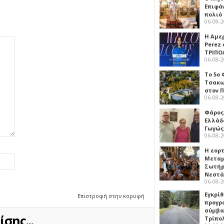
Επιφά
πολιό
06-08-
Η Αμε
Perez
ΤΡΙΠΟ
06-08-
Το 5ο
Τσακω
στον 
06-08-
Φάρος
Ελλάδ
Γωγώς
06-08-
Η εορ
Μεταμ
Σωτήρ
Νεστ
06-08-
Εγκρίθ
Επιστροφή στην κορυφή
προγρ
σύμβασ
σης...
Τρίπο