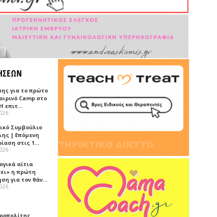
ΗΣΕΩΝ
μης για το πρώτο
αιρινό Camp στο
«Η επιτ…
2026
ικό Συμβούλιο
λης | Επόμενη
ρίαση στις 1…
2026
ογικά αίτια
νει» η πρώτη
ηση για τον θάν…
2026
ροπολίτης