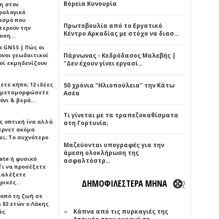
Βόρεια Κυνουρία
η στον
ρολογικό
ασμό που
Πρωτοβουλία από το Εργατικό
τερούν την
Κέντρο Αρκαδίας με στόχο να διασ…
δοση…
α GNSS | Πώς οι
ονοι γεωδαιτικοί
Πάρνωνας - Κεδρόδασος Μαλεβής |
οί εκμηδενίζουν
"Δεν έχουν γίνει εργασί…
ετε κήπο; 12 ιδέες
50 χρόνια "Ηλιοπούλεια" την Κάτω
α μεταμορφώσετε
Ασέα
όνι & βερά…
Τι γίνεται με τα τραπεζοκαθίσματα
ς οπτική ίνα αλλά
στη Γορτυνία;
τερνετ ακόμα
ει; Το συχνότερο
Μαζεύονται υπογραφές για την
άμεση ολοκλήρωση της
ate ή φυσικό
ασφαλτόστρ…
Τι να προσέξετε
διαλέξετε
ΔΗΜΟΦΙΛΕΣΤΕΡΑ ΜΗΝΑ
ρικές…
 από τη ζωή σε
 82 ετών ο Λάκης
Κάπνα από τις πυρκαγιές της
άς