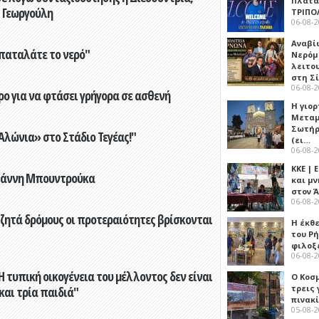
Πλατα
 Γεωργούλη
ΤΡΙΠΟ
06-08-
Αναβί
παταλάτε το νερό"
Νερόμ
λειτο
στη Σ
06-08-
ο για να φτάσει γρήγορα σε ασθενή
Η γιορ
Μεταμ
Σωτήρ
λώνια» στο Στάδιο Τεγέας!"
(ει…
06-08-
ΚΚΕ |
Γιάννη Μπουντρούκα
και μν
στον 
06-08-
 ζητά δρόμους οι προτεραιότητες βρίσκονται
Η έκθ
του Ρ
φιλοξ
06-08-
 τυπική οικογένεια του μέλλοντος δεν είναι
Ο Κοσ
τρεις
 και τρία παιδιά"
πινακ
05-08-