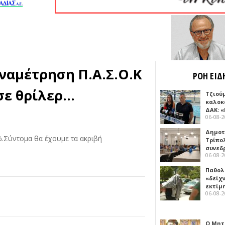
αναμέτρηση Π.Α.Σ.Ο.Κ
ΡΟΗ ΕΙΔ
σε θρίλερ...
Τζιού
καλοκ
ΔΑΚ: 
06-08-
Δημοτ
.5%.Σύντομα θα έχουμε τα ακριβή
Τρίπο
συνεδ
06-08-
Παθολ
«δείχ
εκτίμ
06-08-
Ο Μητ