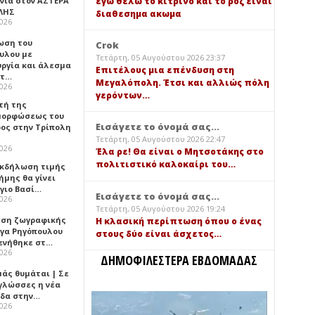
εγω θελω το κιτρινο και το ροζ ειναι
νιά στον ΑΣΤΕΡΑ
ΛΗΣ
διαθεσημα ακωμα
2026
ωση του
Crok
υλου με
Τετάρτη, 05 Αυγούστου 2026 23:37
υργία και άλεσμα
Επιτέλους μια επένδυση στη
ίτ…
Μεγαλόπολη. Έτσι και αλλιώς πόλη
2026
γερόντων…
τή της
ορφώσεως του
Εισάγετε το όνομά σας...
ος στην Τρίπολη
Τετάρτη, 05 Αυγούστου 2026 22:47
2026
Έλα ρε! Θα είναι ο Μητσοτάκης στο
πολιτιστικό καλοκαίρι του…
 Εκδήλωση τιμής
ήμης θα γίνει
Άγιο Βασί…
Εισάγετε το όνομά σας...
2026
Τετάρτη, 05 Αυγούστου 2026 19:24
εση ζωγραφικής
Η κλασική περίπτωση όπου ο ένας
ήγα Ρηγόπουλου
στους δύο είναι άσχετος…
ενήθηκε στ…
2026
ΔΗΜΟΦΙΛΕΣΤΕΡΑ ΕΒΔΟΜΑΔΑΣ
μάς θυμάται | Σε
 γλώσσες η νέα
ίδα στην…
2026