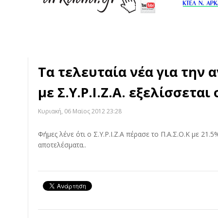
Τα τελευταία νέα για την 
με Σ.Υ.Ρ.Ι.Ζ.Α. εξελίσσεται 
Κυριακή, 06 Μαϊος 2012 23:28
Φήμες λένε ότι ο Σ.Υ.Ρ.Ι.Ζ.Α πέρασε το Π.Α.Σ.Ο.Κ με 21
αποτελέσματα..