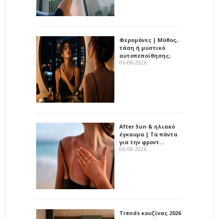
Φερομόνες | Μύθος,
τάση ή μυστικό
αυτοπεποίθησης;
06-08-2026
After Sun & ηλιακό
έγκαυμα | Τα πάντα
για την φροντ…
06-08-2026
Trends κουζίνας 2026