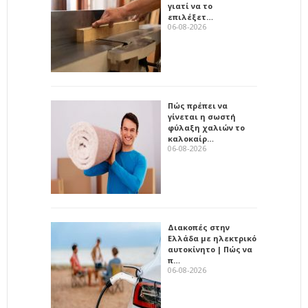
γιατί να το
επιλέξετ…
06-08-2026
Πώς πρέπει να
γίνεται η σωστή
φύλαξη χαλιών το
καλοκαίρ…
06-08-2026
Διακοπές στην
Ελλάδα με ηλεκτρικό
αυτοκίνητο | Πώς να
π…
06-08-2026