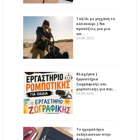
Ταξίδι με μηχανή το
καλοκαίρι | Να
προσέξεις για μια
ασ…
06-08-2026
Βλαχέρνα |
Εργαστήρια
ζωγραφικής και
ρομποτικής για παι…
06-08-2026
Το ημερολόγιο
εκδηλώσεων στην
Αρκαδία