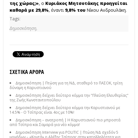
της χώρας;»
, ο
Κυριάκος Μητσοτάκης προηγείται
καθαρά με 29,8%
, έναντι
9,8% του
Νίκου Ανδρουλάκη.
Tags:
Δημοσκόπηση,
ΣΧΕΤΙΚΆ ΆΡΘΡΑ
Δημοσκόπηση | Πτώση για τη ΝΔ, σταθερό το ΠΑΣΟΚ, τρίτη
δύναμη η Καρυστιανού
Δημοσκόπηση δείχνει δεύτερο κόμμα την "Πλεύση Ελευθερίας"
της Ζωής Κωνσταντοπούλου
Δημοσκόπηση δείχνει δεύτερο κόμμα την Καρυστιανού με
14.5% - Ο Τσίπρας είναι 4ος με 10%!
Δημοσκόπηση – ανατροπή | Η Καρυστιανού πιο μπροστά
από Τσίπρα και Σαμαρά για νέο κόμμα!
Δημοσκόπηση Interview για POLITIC | Πτώση ΝΔ σχεδόν 5
μονάδων – «Κοντά» ο Αλέξης Τσίπρας στην καταλληλότητα για