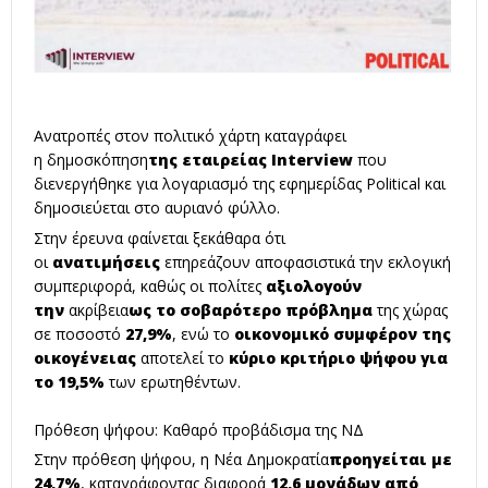
Ανατροπές στον πολιτικό χάρτη καταγράφει
η
δημοσκόπηση
της εταιρείας Interview
που
διενεργήθηκε για λογαριασμό της εφημερίδας Political και
δημοσιεύεται στο αυριανό φύλλο.
Στην έρευνα φαίνεται ξεκάθαρα ότι
οι
ανατιμήσεις
επηρεάζουν αποφασιστικά την εκλογική
συμπεριφορά, καθώς οι πολίτες
αξιολογούν
την
ακρίβεια
ως το σοβαρότερο πρόβλημα
της χώρας
σε ποσοστό
27,9%
, ενώ το
οικονομικό συμφέρον της
οικογένειας
αποτελεί το
κύριο κριτήριο ψήφου για
το 19,5%
των ερωτηθέντων.
Πρόθεση ψήφου: Καθαρό προβάδισμα της ΝΔ
Στην πρόθεση ψήφου, η
Νέα Δημοκρατία
προηγείται με
24,7%
, καταγράφοντας διαφορά
12,6 μονάδων από