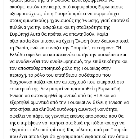
ακούμε, αυτόν τον καιρό, από κορυφαίους Ευρωπαίους
αξιωματούχους, ότι η Τουρκία πρέπει να συμμετάσχει
στους αμυντικούς μηχανισμούς της Ένωσης, γιατί αποτελεί
πυλώνα για την ασφάλεια και τη σταθερότητα της
Ευρώπης! Αυτά θα πρέπει να απαντηθούν. Καμία
αξιοπιστία δεν μπορεί να έχει η Ένωση όταν δαιμονοποιεί
τη Ρωσία, ενώ κατευνάζει την Τουρκία", επεσήμανε. "Η
Ελλάδα οφείλει να καταδεικνύει αυτήν την ασυνέπεια και
να αναδεικνύει τον αναθεωρητισμό, την επιθετικότητα και
τον αποσταθεροποιητικό ρόλο της Τουρκίας στην
περιοχή, το ρόλο του επιτήδειου ουδέτερου που
διαχρονικά παίζει και τον αυταρχισμό που επικρατεί στο
εσωτερικό της. Δεν μπορεί να προσπαθεί η Ευρωπαϊκή
Ένωση να αυτονομηθεί αμυντικά από τις ΗΠΑ και να
εξαρτηθεί αμυντικά από την Τουρκία! Αν θέλει η Ένωση να
αποκτήσει μια αληθινά αυτόνομη αμυντική ικανότητα,
οφείλει να πάρει τις γενναίες εκείνες αποφάσεις που θα
της επιτρέψουν να πατήσει στα δικά της πόδια και όχι να
εξαρτάται πάλι από τρίτους! Και, μάλιστα, από μια Τουρκία
που έχει αποδείξει ότι χρησιμοποιεί εκβιαστικά τον όποιο