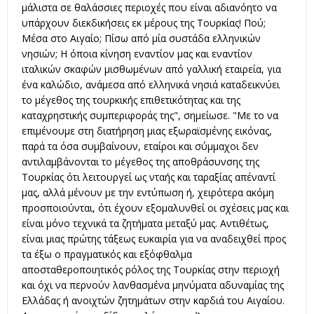
μάλιστα σε θαλάσσιες περιοχές που είναι αδιανόητο να
υπάρχουν διεκδικήσεις εκ μέρους της Τουρκίας! Πού;
Μέσα στο Αιγαίο; Πίσω από μία συστάδα ελληνικών
νησιών; Η όποια κίνηση εναντίον μας και εναντίον
ιταλικών σκαφών μισθωμένων από γαλλική εταιρεία, για
ένα καλώδιο, ανάμεσα από ελληνικά νησιά καταδεικνύει
το μέγεθος της τουρκικής επιθετικότητας και της
καταχρηστικής συμπεριφοράς της", σημείωσε. "Με το να
επιμένουμε στη διατήρηση μιας εξωραϊσμένης εικόνας,
παρά τα όσα συμβαίνουν, εταίροι και σύμμαχοι δεν
αντιλαμβάνονται το μέγεθος της αποθράσυνσης της
Τουρκίας ότι λειτουργεί ως νταής και ταραξίας απέναντί
μας, αλλά μένουν με την εντύπωση ή, χειρότερα ακόμη
προσποιούνται, ότι έχουν εξομαλυνθεί οι σχέσεις μας και
είναι μόνο τεχνικά τα ζητήματα μεταξύ μας. Αντιθέτως,
είναι μιας πρώτης τάξεως ευκαιρία για να αναδειχθεί προς
τα έξω ο πραγματικός και εξόφθαλμα
αποσταθεροποιητικός ρόλος της Τουρκίας στην περιοχή
και όχι να περνούν λανθασμένα μηνύματα αδυναμίας της
Ελλάδας ή ανοιχτών ζητημάτων στην καρδιά του Αιγαίου.