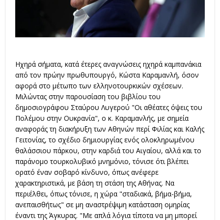
Ηχηρά σήματα, κατά έτερες αναγνώσεις ηχηρά καμπανάκια
από τον πρώην πρωθυπουργό, Κώστα Καραμανλή, όσον
αφορά στο μέτωπο των ελληνοτουρκικών σχέσεων.
Μιλώντας στην παρουσίαση του βιβλίου του
δημοσιογράφου Σταύρου Λυγερού "Οι αθέατες όψεις του
Πολέμου στην Ουκρανία", ο κ. Καραμανλής, με σημεία
αναφοράς τη διακήρυξη των Αθηνών περί Φιλίας και Καλής
Γειτονίας, το σχέδιο δημιουργίας ενός ολοκληρωμένου
θαλάσσιου πάρκου, στην καρδιά του Αιγαίου, αλλά και το
παράνομο τουρκολυβικό μνημόνιο, τόνισε ότι βλέπει
ορατό έναν σοβαρό κίνδυνο, όπως ανέφερε
χαρακτηριστικά, με βάση τη στάση της Αθήνας. Να
περιέλθει, όπως τόνισε, η χώρα "σταδιακά, βήμα-βήμα,
ανεπαισθήτως" σε μη αναστρέψιμη κατάσταση ομηρίας
έναντι της Άγκυρας. "Με απλά λόγια τίποτα να μη μπορεί