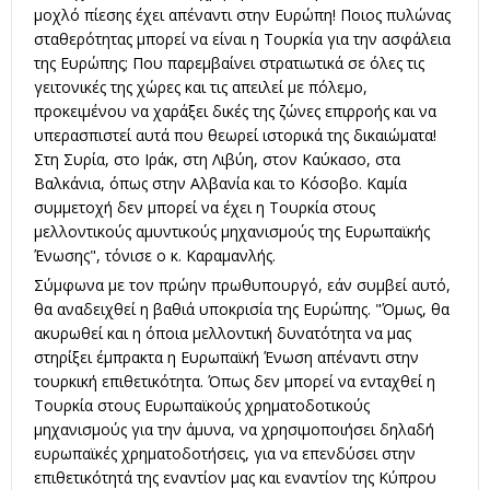
μοχλό πίεσης έχει απέναντι στην Ευρώπη! Ποιος πυλώνας
σταθερότητας μπορεί να είναι η Τουρκία για την ασφάλεια
της Ευρώπης; Που παρεμβαίνει στρατιωτικά σε όλες τις
γειτονικές της χώρες και τις απειλεί με πόλεμο,
προκειμένου να χαράξει δικές της ζώνες επιρροής και να
υπερασπιστεί αυτά που θεωρεί ιστορικά της δικαιώματα!
Στη Συρία, στο Ιράκ, στη Λιβύη, στον Καύκασο, στα
Βαλκάνια, όπως στην Αλβανία και το Κόσοβο. Καμία
συμμετοχή δεν μπορεί να έχει η Τουρκία στους
μελλοντικούς αμυντικούς μηχανισμούς της Ευρωπαϊκής
Ένωσης", τόνισε ο κ. Καραμανλής.
Σύμφωνα με τον πρώην πρωθυπουργό, εάν συμβεί αυτό,
θα αναδειχθεί η βαθιά υποκρισία της Ευρώπης. "Όμως, θα
ακυρωθεί και η όποια μελλοντική δυνατότητα να μας
στηρίξει έμπρακτα η Ευρωπαϊκή Ένωση απέναντι στην
τουρκική επιθετικότητα. Όπως δεν μπορεί να ενταχθεί η
Τουρκία στους Ευρωπαϊκούς χρηματοδοτικούς
μηχανισμούς για την άμυνα, να χρησιμοποιήσει δηλαδή
ευρωπαϊκές χρηματοδοτήσεις, για να επενδύσει στην
επιθετικότητά της εναντίον μας και εναντίον της Κύπρου