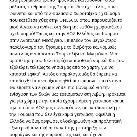
μάλιστα, το θράσος της Τουρκίας δεν έχει τέλος, όπως
φαίνεται και από τον Θαλάσσιο Χωροταξικό Σχεδιασμό
που κατέθεσε χθες στην UNESCO, όπου παρουσιάζει το
μισό Αιγαίο να ανήκει στη δική της ευθύνη χωροταξικού
σχεδιασμού! Όπως και στην ΑΟΖ Ελλάδας και Κύπρου
στην Ανατολική Μεσόγειο. Επιπλέον τον μεγαλύτερο
παραλογισμό τον ζήσαμε με το διαβόητο και νομικώς
παντελώς ανυπόστατο Τουρκολιβυκό Μνημόνιο. Μια
οριοθέτηση που δεν στηρίζεται πουθενά νομικά! Και που
εξαλείφει τελείως τα νησιά μας από το χάρτη, για να
καταστεί εφικτή! Αυτός ο παραλογισμός θα έπρεπε να
καταδειχθεί και να αξιοποιηθεί πιο επίμονα, πιο έντονα.
Θα έπρεπε να είχαμε κινηθεί πιο δυναμικά για την
ενίσχυση των δικών μας ερεισμάτων στη Λιβύη. Πρόκειται
για μια χώρα με την οποία έχουμε άμεση γειτνίαση και με
την οποία οι ΑΟΖ μας συνορεύουν, σε αντιδιαστολή με
την Τουρκία που δεν έχει καμιά γειτνίαση. Οφείλει η
Ελλάδα να διαμορφώσει ολοκληρωμένη και προληπτική
εξωτερική πολιτική απέναντί της, με στήριξη των
συμμάχων και της επιρροής της εκεί, και όχι να