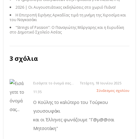
2026 | Οι Αυγουστιάτικες εκδηλώσεις στο χωριό Πιάνα!
Η Επιτροπή Ειρήνης Αρκαδίας τιμά τη μνήμη της Χιροσίμα και
του Ναγκασάκι
"Strings of Passion": Ο Παναγιώτης Μάργαρης και η Ευρυδίκη
στο Δημοτικό Σχολείο Ασέας
3 σχόλια
Εισάγετε το όνομά σας...
Τετάρτη, 18 Ιουνίου 2025
Σύνδεσμος σχολίου
11:35
Ο Κούλης το καλύτερο του Τούρκου
γιουσουφάκι
και οι Έλληνες φωνάζουμε "Γ@μ@@σαι
Μητσοτάκη"