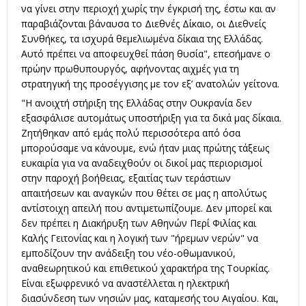
να γίνει στην περιοχή χωρίς την έγκρισή της, έστω και αν
παραβιάζονται βάναυσα το Διεθνές Δίκαιο, οι Διεθνείς
Συνθήκες, τα ισχυρά θεμελιωμένα δίκαια της Ελλάδας.
Αυτό πρέπει να αποφευχθεί πάση θυσία", επεσήμανε ο
πρώην πρωθυπουργός, αφήνοντας αιχμές για τη
στρατηγική της προσέγγισης με τον εξ’ ανατολών γείτονα.
"Η ανοιχτή στήριξη της Ελλάδας στην Ουκρανία δεν
εξασφάλισε αυτομάτως υποστήριξη για τα δικά μας δίκαια.
Ζητήθηκαν από εμάς πολύ περισσότερα από όσα
μπορούσαμε να κάνουμε, ενώ ήταν μιας πρώτης τάξεως
ευκαιρία για να αναδειχθούν οι δικοί μας περιορισμοί
στην παροχή βοήθειας, εξαιτίας των τεράστιων
απαιτήσεων και αναγκών που θέτει σε μας η απολύτως
αντίστοιχη απειλή που αντιμετωπίζουμε. Δεν μπορεί και
δεν πρέπει η Διακήρυξη των Αθηνών Περί Φιλίας και
Καλής Γειτονίας και η λογική των "ήρεμων νερών" να
εμποδίζουν την ανάδειξη του νέο-οθωμανικού,
αναθεωρητικού και επιθετικού χαρακτήρα της Τουρκίας.
Είναι εξωφρενικό να αναστέλλεται η ηλεκτρική
διασύνδεση των νησιών μας, καταμεσής του Αιγαίου. Και,