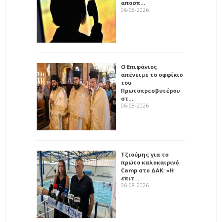
αποσπ…
06-08-2026
Ο Επιφάνιος
απένειμε το οφφίκιο
του
Πρωτοπρεσβυτέρου
στ…
06-08-2026
Τζιούμης για το
πρώτο καλοκαιρινό
Camp στο ΔΑΚ: «Η
επιτ…
06-08-2026