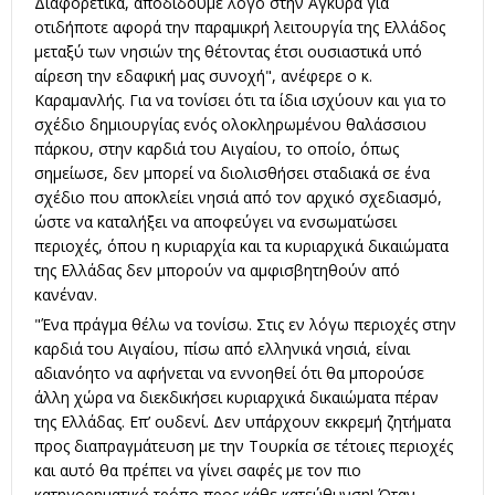
Διαφορετικά, αποδίδουμε λόγο στην Άγκυρα για
οτιδήποτε αφορά την παραμικρή λειτουργία της Ελλάδος
μεταξύ των νησιών της θέτοντας έτσι ουσιαστικά υπό
αίρεση την εδαφική μας συνοχή", ανέφερε ο κ.
Καραμανλής. Για να τονίσει ότι τα ίδια ισχύουν και για το
σχέδιο δημιουργίας ενός ολοκληρωμένου θαλάσσιου
πάρκου, στην καρδιά του Αιγαίου, το οποίο, όπως
σημείωσε, δεν μπορεί να διολισθήσει σταδιακά σε ένα
σχέδιο που αποκλείει νησιά από τον αρχικό σχεδιασμό,
ώστε να καταλήξει να αποφεύγει να ενσωματώσει
περιοχές, όπου η κυριαρχία και τα κυριαρχικά δικαιώματα
της Ελλάδας δεν μπορούν να αμφισβητηθούν από
κανέναν.
"Ένα πράγμα θέλω να τονίσω. Στις εν λόγω περιοχές στην
καρδιά του Αιγαίου, πίσω από ελληνικά νησιά, είναι
αδιανόητο να αφήνεται να εννοηθεί ότι θα μπορούσε
άλλη χώρα να διεκδικήσει κυριαρχικά δικαιώματα πέραν
της Ελλάδας. Επ’ ουδενί. Δεν υπάρχουν εκκρεμή ζητήματα
προς διαπραγμάτευση με την Τουρκία σε τέτοιες περιοχές
και αυτό θα πρέπει να γίνει σαφές με τον πιο
κατηγορηματικό τρόπο προς κάθε κατεύθυνση! Όταν