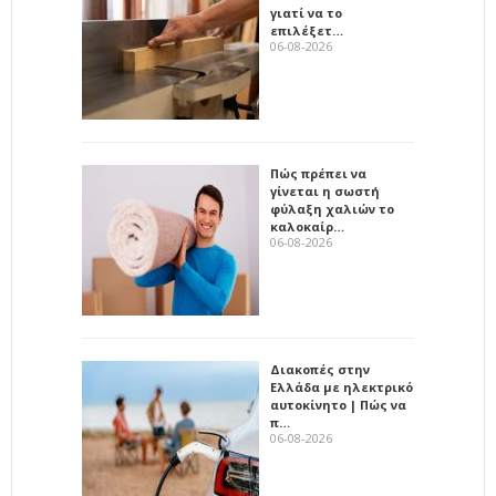
γιατί να το
επιλέξετ…
06-08-2026
Πώς πρέπει να
γίνεται η σωστή
φύλαξη χαλιών το
καλοκαίρ…
06-08-2026
Διακοπές στην
Ελλάδα με ηλεκτρικό
αυτοκίνητο | Πώς να
π…
06-08-2026