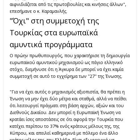
αιφνιδιάζεται από τις πρωτοβουλίες και κινήσεις άλλων",
επεσήμανε ο κ. Καραμανλής.
"Όχι" στη συμμετοχή της
Τουρκίας στα ευρωπαϊκά
αμυντικά προγράμματα
Ο πρώην πρωθυπουργός, που χαρακτήρισε τη δημιουργία
ευρωπαϊκού αμυντικού μηχανισμού ως πάγιο ελληνικό
στόχο, διεμήνυσε ότι η Άγκυρα δε μπορεί να έχει καμία
συμμετοχή σε αυτό το εγχείρημα των "27" της Ένωσης.
"Για να έχει αυτός ο μηχανισμός αξιοπιστία, θα πρέπει η
Ένωση να μην έχει δύο μέτρα και σταθμά, αλλά να πείθει
ότι λειτουργεί πράγματι στη βάση αρχών, αξιών και του
Διεθνούς Δικαίου. Δεν μπορεί η Ευρωπαϊκή Ένωση να
κρατάει ίσες αποστάσεις σε ότι αφορά την Τουρκία που
κατέχει περίπου το 37% ενός κράτους μέλους της, της
Κύπρου, και απειλεί καθημερινά με πόλεμο ένα άλλο
κράτος μέλος της, την Ελλάδα. Είναι εξωφρενικό να