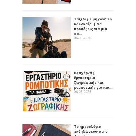
Ταξίδι με μηχανή το
καλοκαίρι | Να
προσέξεις για μια
ασ…
06-08-2026
Βλαχέρνα |
Εργαστήρια
ζωγραφικής και
ρομποτικής για παι…
06-08-2026
Το ημερολόγιο
εκδηλώσεων στην