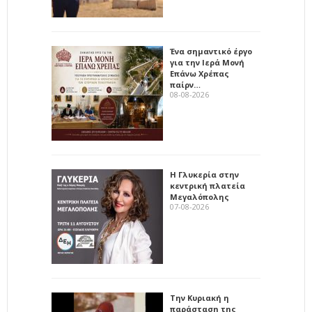
Ένα σημαντικό έργο
για την Ιερά Μονή
Επάνω Χρέπας
παίρν…
08-08-2026
Η Γλυκερία στην
κεντρική πλατεία
Μεγαλόπολης
07-08-2026
Την Κυριακή η
παράσταση της