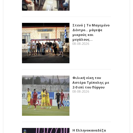
Στενό | Το Μαγεμένο
Δέντρο… μάγεψε
μικρούς και
μεγάλους…
08-08-2026
Φιλική νίκη του
Αστέρα Τρίπολης με
2-0 επί του Πύργου
08-08-2026
Η Ελληνοκαναδέζα