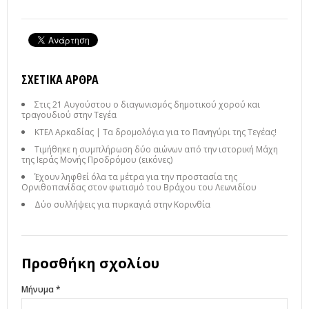
ΣΧΕΤΙΚΆ ΆΡΘΡΑ
Στις 21 Αυγούστου ο διαγωνισμός δημοτικού χορού και
τραγουδιού στην Τεγέα
ΚΤΕΛ Αρκαδίας | Τα δρομολόγια για το Πανηγύρι της Τεγέας!
Τιμήθηκε η συμπλήρωση δύο αιώνων από την ιστορική Μάχη
της Ιεράς Μονής Προδρόμου (εικόνες)
Έχουν ληφθεί όλα τα μέτρα για την προστασία της
Ορνιθοπανίδας στον φωτισμό του Βράχου του Λεωνιδίου
Δύο συλλήψεις για πυρκαγιά στην Κορινθία
Προσθήκη σχολίου
Μήνυμα *