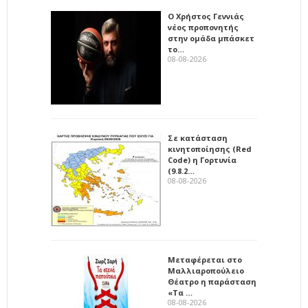
Ο Χρήστος Γεννιάς
νέος προπονητής
στην ομάδα μπάσκετ
το…
08-08-2026
Σε κατάσταση
κινητοποίησης (Red
Code) η Γορτυνία
(9.8.2…
08-08-2026
Μεταφέρεται στο
Μαλλιαροπούλειο
Θέατρο η παράσταση
«Τα …
08-08-2026