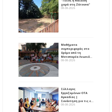
"Τέλος η παιδική
χαρά στη Ζάτουνα"
08-08-2026
Μαθήματα
συμπεριφοράς στο
δρόμο από τη
Μοτοπαρέα Λεωνιδ…
08-08-2026
Σύλλογος
Εργαζομένων ΟΤΑ
Αρκαδίας |
Συνάντηση για τις ε…
08-08-2026