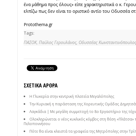
ένα μάθημα προς όλους» είπε χαρακτηριστικά ο κ. Γερου
ελπίζω πως δεν είναι το οριστικό αντίο του Οδυσσέα σ
Protothema.gr
Tags:
ΠΑΣΟΚ,
Παύλος Γερουλάνος,
Οδυσσέας Κωνσταντινόπουλος
ΣΧΕΤΙΚΆ ΆΡΘΡΑ
Η Γλυκερία στην κεντρική πλατεία Μεγαλόπολης
Την Κυριακή η παράσταση της Χορευτικής Ομάδας Δημητσάν
Λαγκάδια | Με μεγάλη συμμετοχή το 8ο Εργαστήριο της τέχνη
Ολοκληρώνεται ο νέος κυκλικός κόμβος στη θέση «Πλάτσα» 
Πελοποννήσου
Πότε θα είναι κλειστά τα γραφεία της Μητρόπολης στην Τρί