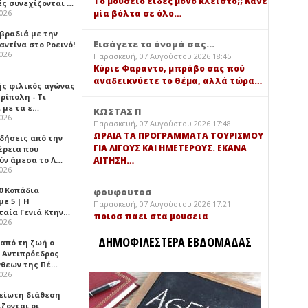
Τό μουσείο είδες μόνο κλειστό;; Κάνε
ές συνεχίζονται …
μία βόλτα σε όλο…
2026
 βραδιά με την
Εισάγετε το όνομά σας...
ντίνα στο Ροεινό!
2026
Παρασκευή, 07 Αυγούστου 2026 18:45
Κύριε Φαραντο, μπράβο σας πού
αναδεικνύετε το θέμα, αλλά τώρα…
ής φιλικός αγώνας
ρίπολη - Τι
 με τα ε…
ΚΩΣΤΑΣ Π
2026
Παρασκευή, 07 Αυγούστου 2026 17:48
ΩΡΑΙΑ ΤΑ ΠΡΟΓΡΑΜΜΑΤΑ ΤΟΥΡΙΣΜΟΥ
ιδήσεις από την
ΓΙΑ ΛΙΓΟΥΣ ΚΑΙ ΗΜΕΤΕΡΟΥΣ. ΕΚΑΝΑ
έρεια που
ύν άμεσα το Λ…
ΑΙΤΗΣΗ…
2026
0 Κοπάδια
φουφουτοσ
ε 5 | Η
Παρασκευή, 07 Αυγούστου 2026 17:21
ταία Γενιά Κτην…
ποιοσ παει στα μουσεια
2026
ΔΗΜΟΦΙΛΕΣΤΕΡΑ ΕΒΔΟΜΑΔΑΣ
 από τη ζωή ο
 Αντιπρόεδρος
νθεων της Πέ…
2026
είωτη διάθεση
ζονται οι