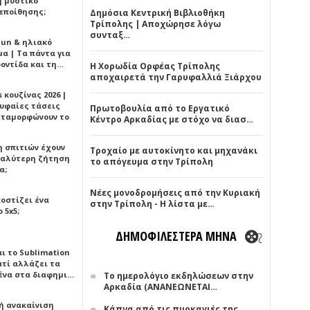
ή μυστικό
εποίθησης;
Δημόσια Κεντρική Βιβλιοθήκη
Τρίπολης | Αποχώρησε λόγω
συνταξ…
Sun & ηλιακό
α | Τα πάντα για
ροντίδα και τη…
Η Χορωδία Ορφέας Τρίπολης
αποχαιρετά την Γαρυφαλλιά Ξιάρχου
 κουζίνας 2026 |
ρυφαίες τάσεις
Πρωτοβουλία από το Εργατικό
εταμορφώνουν το
Κέντρο Αρκαδίας με στόχο να διασ…
η σπιτιών έχουν
Τροχαίο με αυτοκίνητο και μηχανάκι
γαλύτερη ζήτηση
το απόγευμα στην Τρίπολη
α;
Νέες μονοδρομήσεις από την Κυριακή
κοστίζει ένα
στην Τρίπολη - Η λίστα με…
 5x5;
ΔΗΜΟΦΙΛΕΣΤΕΡΑ ΜΗΝΑ
αι το Sublimation
ατί αλλάζει τα
ένα στα διαφημι…
Το ημερολόγιο εκδηλώσεων στην
Αρκαδία (ΑΝΑΝΕΩΝΕΤΑΙ…
ή ανακαίνιση
Κάπνα από τις πυρκαγιές της