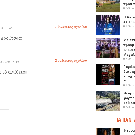
προπο
07-08-
Η Αντ
ΑΣΤΕΡ
07-08-
Σύνδεσμος σχολίου
26 13:45
 Δρούτσας;;
Με επ
πραγμ
«Λευκ
Μεγα
07-08-
Σύνδεσμος σχολίου
 2026 13:19
Παρά
 τό αντίθετο!!
διαμα
εποχι
σ…
07-08-
Νεκρό
φορτη
οδό Σ
07-08-
ΤΑ ΠΑΝΤ
Φερομ