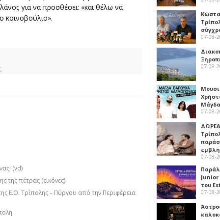
λάνος για να προσθέσει: «και θέλω να
Κώστα
το κοινοβούλιο».
Τρίπο
σύγχρ
07-08-
Διακο
Ξηροπ
07-08-
,
Μουσι
Χρήστ
Μάγδα
07-08-
ΔΩΡΕΑ
Τρίπο
παράσ
εμβλ
07-08-
ας! (vd)
Παράλ
Junior
ς της πέτρας (εικόνες)
του Es
07-08-
της Ε.Ο. Τρίπολης – Πύργου από την Περιφέρεια
Άστρος
πολη
καλοκ