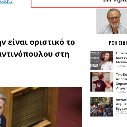
ν είναι οριστικό το
ΡΟΗ ΕΙΔ
αντινόπουλου στη
Η Γλυ
κεντρ
Μεγαλ
07-08-
Την Κ
παράσ
Χορευ
Δημη
07-08-
Λαγκά
συμμε
Εργασ
07-08-