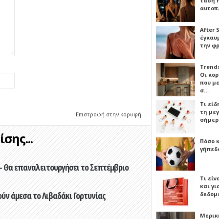
τάση 
αυτοπ
After 
έγκαυμ
την φ
Trends
Οι κο
που μ
σ…
Τι είδ
τη με
Επιστροφή στην κορυφή
σήμερ
σης...
Πόσο 
γήπεδο
- Θα επαναλειτουργήσει το Σεπτέμβριο
Τι είν
και γι
ούν άμεσα το Λιβαδάκι Γορτυνίας
δεδομ
Μερικ