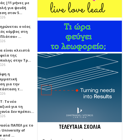
άς |11 μήνες με
ολή για ψευδή
εση στον 5…
2026
ηρώνεται ο νέος
κός κόμβος στη
«Πλάτσα» …
2026
α είναι κλειστά
αφεία της
πολης στην Τρ…
2026
άφη η
αμματική
ση για την
τάσταση τ…
2026
Τ: Το νέο
αξικό για τη
χανία δεν πρέπει…
2026
γασία ΠΑΠΕΛ με το
ΤΕΛΕΥΤΑΙΑ ΣΧΟΛΙΑ
University of
ce and …
2026