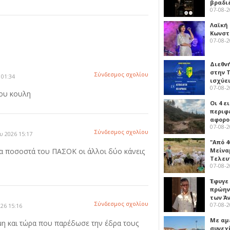
βραδι
07-08-
Λαϊκή
Κωνστα
07-08-
Διεθν
στην Τ
Σύνδεσμος σχολίου
 01:34
ισχύει
07-08-
του κουλη
Οι 4 ε
περιφ
αφορο
07-08-
Σύνδεσμος σχολίου
 2026 15:17
"Από 4
α ποσοστά του ΠΑΣΟΚ οι άλλοι δύο κάνεις
Μείναμ
Τελευ
07-08-
Έφυγε
πρώην
των Ά
Σύνδεσμος σχολίου
07-08-
26 15:16
Με αμ
μη και τώρα που παρέδωσε την έδρα τους
συνεχί