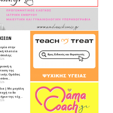
ΗΣΕΩΝ
κερία στην
ική πλατεία
όπολης
2026
υριακή η
ταση της
τικής Ομάδας
τσάνα…
2026
δια | Με μεγάλη
τοχή το 8ο
τήριο της τέχ…
2026