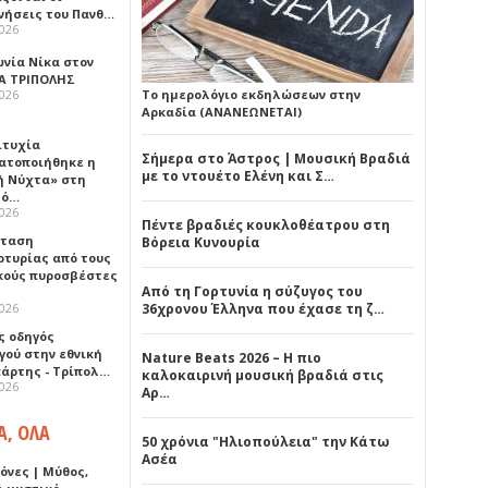
νήσεις του Πανθ…
2026
ωνία Νίκα στον
Α ΤΡΙΠΟΛΗΣ
2026
Το ημερολόγιο εκδηλώσεων στην
Αρκαδία (ΑΝΑΝΕΩΝΕΤΑΙ)
ιτυχία
Σήμερα στο Άστρος | Μουσική Βραδιά
ατοποιήθηκε η
με το ντουέτο Ελένη και Σ…
ή Νύχτα» στη
λό…
2026
Πέντε βραδιές κουκλοθέατρου στη
σταση
Βόρεια Κυνουρία
ρτυρίας από τους
κούς πυροσβέστες
Από τη Γορτυνία η σύζυγος του
2026
36χρονου Έλληνα που έχασε τη ζ…
ς οδηγός
γού στην εθνική
Nature Beats 2026 – Η πιο
πάρτης - Τρίπολ…
καλοκαιρινή μουσική βραδιά στις
2026
Αρ…
Α, ΟΛΑ
50 χρόνια "Ηλιοπούλεια" την Κάτω
Ασέα
όνες | Μύθος,