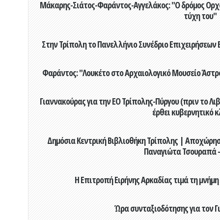
Μάκαρης-Σιάτος-Φαράντος-Αγγελάκος: "Ο δρόμος Ορχομ
τύχη του"
Στην Τρίπολη το Πανελλήνιο Συνέδριο Επιχειρήσεων Β
Φαράντος: "Λουκέτο στο Αρχαιολογικό Μουσείο Άστρου
Γιαννακούρας για την EO Τρίπολης-Πύργου (πριν το Λιβαδ
έρθει κυβερνητικό κ
Δημόσια Κεντρική Βιβλιοθήκη Τρίπολης | Αποχώρησ
Παναγιώτα Τσουραπά -
Η Επιτροπή Ειρήνης Αρκαδίας τιμά τη μνήμη
Ώρα συνταξιοδότησης για τον 