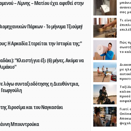
ενού – Λίμνης – Ματίου έχει αφεθεί στην
μπάνιο
ανανε
σας μ
Τι είν
έπιπλο
ιομηχανικών Πάρκων - Το μήνυμα Τζιούμη!
επιλέ
ς: Η Αρκαδία Στερείται την Ιστορία της;"
Πώς πρ
σωστή
το καλ
άκι): "Κλειστή για έξι (6) μήνες. Ακόμα να
Διακο
λιμάκιο"
με ηλ
αυτοκ
προετ
ε λόγω συνταξιοδότησης η Διευθύντρια,
Ταξίδ
 Γεωργούλη
καλοκ
προσέξ
ασφαλ
 της Χιροσίμα και του Ναγκασάκι
Γιατί
Online
Αποκω
Γιάννη Μπουντρούκα
ψυχολ