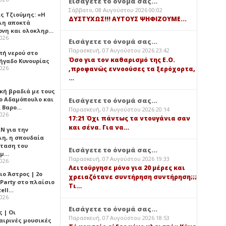
Εισάγετε το όνομά σας...
Σάββατο, 08 Αυγούστου 2026 00:02
ς Τζιούμης: «Η
ΔΥΣΤΥΧΩΣ!!! ΑΥΤΟΥΣ ΨΗΦΙΖΟΥΜΕ...
λη αποκτά
ονη και ολοκληρ…
2026
Εισάγετε το όνομά σας...
Παρασκευή, 07 Αυγούστου 2026 23:42
πή νερού στο
Όσο για τον καθαρισμό της Ε.Ο.
ήγαδο Κυνουρίας
2026
,προφανώς εννοούσες τα ξερόχορτα,
…
κή βραδιά με τους
ο Αδαμόπουλο και
Εισάγετε το όνομά σας...
 Βαρο…
Παρασκευή, 07 Αυγούστου 2026 20:14
2026
17:21 Όχι πάντως τα ντουγάνια σαν
και σένα. Για να…
Ν για την
λη, η σπουδαία
ταση του
Εισάγετε το όνομά σας...
ημ…
Παρασκευή, 07 Αυγούστου 2026 19:33
2026
Λειτούργησε μόνο για 20 μέρες και
ιο Άστρος | 2ο
χρειαζότανε συντήρηση συντήρηση;;;
 Party στο πλαίσιο
Τι…
tell…
2026
Εισάγετε το όνομά σας...
 | Οι
Παρασκευή, 07 Αυγούστου 2026 18:53
αιρινές μουσικές