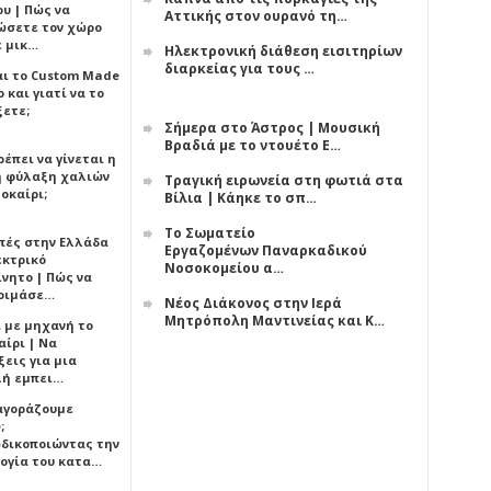
υ | Πώς να
Αττικής στον ουρανό τη…
ώσετε τον χώρο
ε μικ…
Ηλεκτρονική διάθεση εισιτηρίων
διαρκείας για τους …
αι το Custom Made
 και γιατί να το
ξετε;
Σήμερα στο Άστρος | Μουσική
Βραδιά με το ντουέτο Ε…
έπει να γίνεται η
 φύλαξη χαλιών
Τραγική ειρωνεία στη φωτιά στα
οκαίρι;
Βίλια | Κάηκε το σπ…
Το Σωματείο
πές στην Ελλάδα
Εργαζομένων Παναρκαδικού
εκτρικό
Νοσοκομείου α…
ίνητο | Πώς να
οιμάσε…
Νέος Διάκονος στην Ιερά
Μητρόπολη Μαντινείας και Κ…
ι με μηχανή το
αίρι | Να
εις για μια
ή εμπει…
 αγοράζουμε
;
δικοποιώντας την
ογία του κατα…