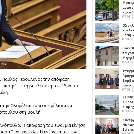
Μυστρ
αναστ
κατάθ
07-08-
Ολοκλ
κυκλι
θέση 
07-08-
Πότε θ
τα γρ
Μητρό
07-08-
Υπεγρ
Προγρ
κ.
Παύλος Γερουλάνος
την απόφαση
Σύμβα
αποκα
α επιστρέψει τη βουλευτική του έδρα στο
07-08-
άκη.
ΣΕΒΙΠΕ
Χωροτ
στην Ολομέλεια έσπευσε μάλιστα να
Βιομη
07-08-
ινόπουλου στη Βουλή.
Συνερ
Hunan 
ινόπουλο. Η απόφαση του είναι μια κίνηση
Scien
αστε" την καρέκλα. Η ενέργεια του είναι
07-08-