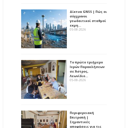
Δίκτυα GNSS | Πώς οι
σύγχρονοι
γεωδαιτικοί σταθμοί
εκμη…
05-08-2026
Το πρώτο τριήμερο
Ιερών Παρακλήσεων
σε Άστρος,
Λεωνίδιο…
05-08-2026
Περιφερειακή
Επιτροπή |
Σημαντικές
αποφάσεις για τις