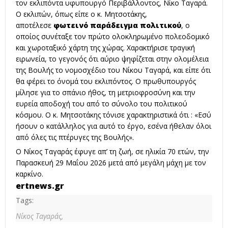
τον εκλιπόντα υφυπουργό Περιβάλλοντος, Νίκο Ταγαρά.
Ο εκλιπών, όπως είπε ο κ. Μητσοτάκης,
αποτέλεσε
φωτεινό παράδειγμα πολιτικού
, ο
οποίος συνέταξε τον πρώτο ολοκληρωμένο πολεοδομικό
και χωροταξικό χάρτη της χώρας. Χαρακτήρισε τραγική
ειρωνεία, το γεγονός ότι αύριο ψηφίζεται στην ολομέλεια
της Βουλής το νομοσχέδιο του Νίκου Ταγαρά, και είπε ότι
θα φέρει το όνομά του εκλιπόντος. Ο πρωθυπουργός
μίλησε για το σπάνιο ήθος, τη μετριοφροσύνη και την
ευρεία αποδοχή του από το σύνολο του πολιτικού
κόσμου. Ο κ. Μητσοτάκης τόνισε χαρακτηριστικά ότι : «Εσύ
ήσουν ο κατάλληλος για αυτό το έργο, εσένα ήθελαν όλοι
από όλες τις πτέρυγες της Βουλής».
Ο Νίκος Ταγαράς έφυγε απ’ τη ζωή, σε ηλικία 70 ετών, την
Παρασκευή 29 Μαΐου 2026 μετά από μεγάλη μάχη με τον
καρκίνο.
ertnews.gr
Tags:
Νίκος Ταγαράς,