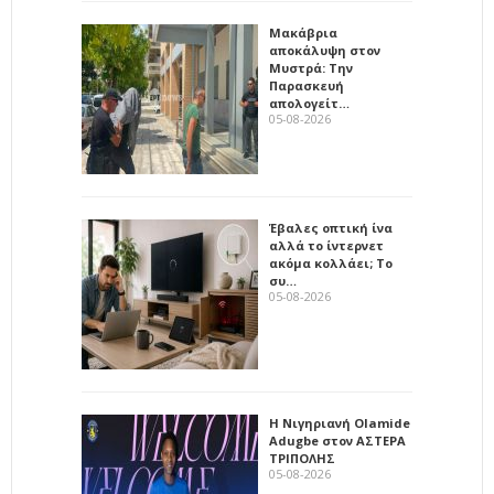
Μακάβρια
αποκάλυψη στον
Μυστρά: Την
Παρασκευή
απολογείτ…
05-08-2026
Έβαλες οπτική ίνα
αλλά το ίντερνετ
ακόμα κολλάει; Το
συ…
05-08-2026
Η Νιγηριανή Olamide
Adugbe στον ΑΣΤΕΡΑ
ΤΡΙΠΟΛΗΣ
05-08-2026