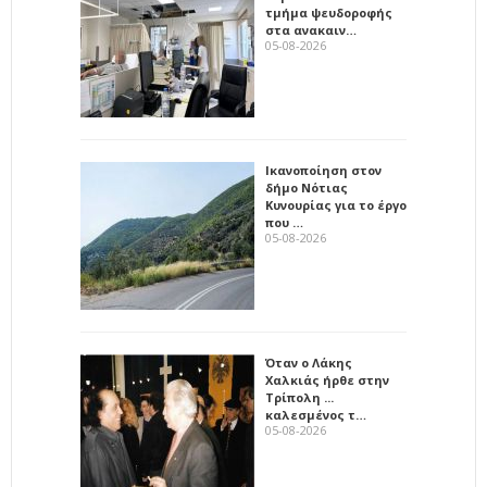
τμήμα ψευδοροφής
στα ανακαιν…
05-08-2026
Ικανοποίηση στον
δήμο Νότιας
Κυνουρίας για το έργο
που …
05-08-2026
Όταν ο Λάκης
Χαλκιάς ήρθε στην
Τρίπολη ...
καλεσμένος τ…
05-08-2026