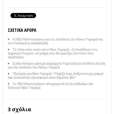
ΣΧΕΤΙΚΆ ΆΡΘΡΑ
Η ΠΕΔ Πελοποννήσου για τις απώλειες του Νίκου Ταγαρά και
του Παναγιώτη Δαλακλείδη
Το τελευταίο αντίο στον Νίκο Ταγαρά – Ο επικήδειος του
Δημήτρη Πτωχού: «Η μνήμη σου θα φωτίζει τον τόπο που
αγάπησες»
Συλλυπητήριο μήνυμα Δημάρχου Γορτυνίας Ευστάθιου Κούλη
για την απώλεια του Νίκου Ταγαρά
Τζιούμης για Νίκο Ταγαρά: "Υπήρξε ένας άνθρωπος με μακρά
και ουσιαστική προσφορά στον δημόσιο βίο"
To TEE Πελοποννήσου αποχαιρετά τον Συνάδελφο και
Πολιτικό Νίκο Ταγάρα
3 σχόλια