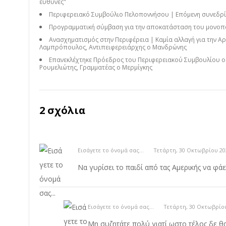
ευθύνες"
Περιφερειακό Συμβούλιο Πελοποννήσου | Επόμενη συνεδρία
Προγραμματική σύμβαση για την αποκατάσταση του μονοπ
Ανασχηματισμός στην Περιφέρεια | Καμία αλλαγή για την Α
Λαμπρόπουλος, Αντιπειφερειάρχης ο Μανδρώνης
Επανεκλέχτηκε Πρόεδρος του Περιφερειακού Συμβουλίου ο
Ρουμελιώτης, Γραμματέας ο Μερμίγκης
2 σχόλια
Εισάγετε το όνομά σας...
Τετάρτη, 30 Οκτωβρίου 20
Να γυρίσει το παιδί από τας Αμερικής να φάει
Εισάγετε το όνομά σας...
Τετάρτη, 30 Οκτωβρίου
Μη συζητάτε πολύ γιατί ωστο τέλος δε θα