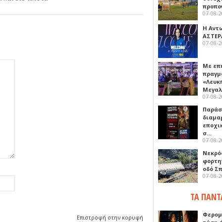
προπο
07-08-
Η Αντ
ΑΣΤΕΡ
07-08-
Με επ
πραγμ
«Λευκ
Μεγα
07-08-
Παρά
διαμα
εποχι
σ…
07-08-
Νεκρό
φορτη
οδό Σ
07-08-
ΤΑ ΠΑΝΤ
Φερομ
Επιστροφή στην κορυφή