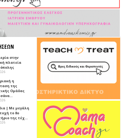
ΗΣΕΩΝ
κερία στην
ική πλατεία
όπολης
2026
υριακή η
ταση της
τικής Ομάδας
τσάνα…
2026
δια | Με μεγάλη
τοχή το 8ο
τήριο της τέχ…
2026