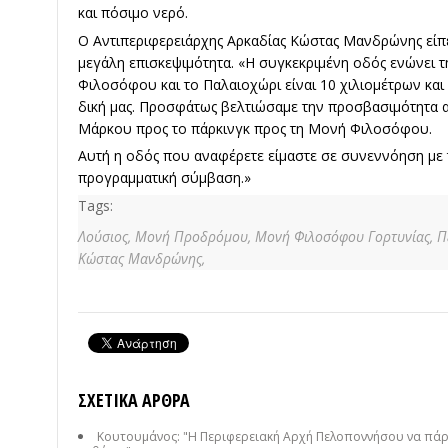
και πόσιμο νερό.
Ο Αντιπεριφερειάρχης Αρκαδίας Κώστας Μανδρώνης είπε 
μεγάλη επισκεψιμότητα. «Η συγκεκριμένη οδός ενώνει
Φιλοσόφου και το Παλαιοχώρι είναι 10 χιλιομέτρων και 
δική μας. Προσφάτως βελτιώσαμε την προσβασιμότητα α
Μάρκου προς το πάρκινγκ προς τη Μονή Φιλοσόφου.
Αυτή η οδός που αναφέρετε είμαστε σε συνεννόηση με τ
προγραμματική σύμβαση.»
Tags:
Λούσιος,
Μονή Προδρόμου,
Μονή Φιλοσόφου Γορτυνίας,
Π
Κώστας Μανδρώνης,
ΣΧΕΤΙΚΆ ΆΡΘΡΑ
Κουτουμάνος: "Η Περιφερειακή Αρχή Πελοποννήσου να πάρει