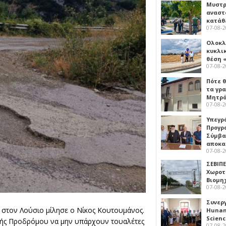
Μυστρ
αναστ
κατάθ
07-08-
Ολοκλ
κυκλι
θέση 
07-08-
Πότε θ
τα γρ
Μητρό
07-08-
Υπεγρ
Προγρ
Σύμβα
αποκα
07-08-
ΣΕΒΙΠΕ
Χωροτ
Βιομη
07-08-
Συνερ
ν στον Λούσιο μίλησε ο Νίκος Κουτουμάνος.
Hunan 
Scien
Μονής Προδρόμου να μην υπάρχουν τουαλέτες
07-08-