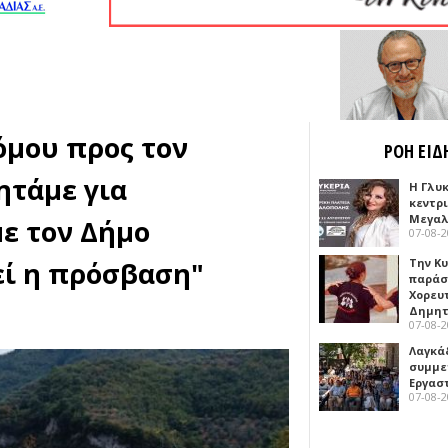
όμου προς τον
ΡΟΗ ΕΙΔ
ητάμε για
Η Γλυ
κεντρ
Μεγαλ
ε τον Δήμο
07-08-
εί η πρόσβαση"
Την Κ
παράσ
Χορευ
Δημη
07-08-
Λαγκά
συμμε
Εργασ
07-08-