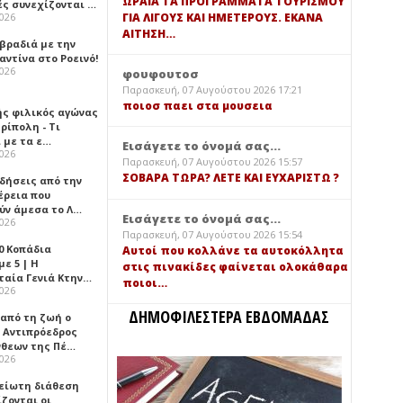
ΩΡΑΙΑ ΤΑ ΠΡΟΓΡΑΜΜΑΤΑ ΤΟΥΡΙΣΜΟΥ
ές συνεχίζονται …
ΓΙΑ ΛΙΓΟΥΣ ΚΑΙ ΗΜΕΤΕΡΟΥΣ. ΕΚΑΝΑ
2026
ΑΙΤΗΣΗ…
 βραδιά με την
ντίνα στο Ροεινό!
2026
φουφουτοσ
Παρασκευή, 07 Αυγούστου 2026 17:21
ποιοσ παει στα μουσεια
ής φιλικός αγώνας
ρίπολη - Τι
 με τα ε…
Εισάγετε το όνομά σας...
2026
Παρασκευή, 07 Αυγούστου 2026 15:57
ΣΟΒΑΡΑ ΤΩΡΑ? ΛΕΤΕ ΚΑΙ ΕΥΧΑΡΙΣΤΩ ?
ιδήσεις από την
έρεια που
ύν άμεσα το Λ…
Εισάγετε το όνομά σας...
2026
Παρασκευή, 07 Αυγούστου 2026 15:54
0 Κοπάδια
Αυτοί που κολλάνε τα αυτοκόλλητα
ε 5 | Η
στις πινακίδες φαίνεται ολοκάθαρα
ταία Γενιά Κτην…
ποιοι…
2026
ΔΗΜΟΦΙΛΕΣΤΕΡΑ ΕΒΔΟΜΑΔΑΣ
 από τη ζωή ο
 Αντιπρόεδρος
νθεων της Πέ…
2026
είωτη διάθεση
ζονται οι