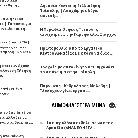
ή μυστικό
εποίθησης;
Δημόσια Κεντρική Βιβλιοθήκη
Τρίπολης | Αποχώρησε λόγω
συνταξ…
Sun & ηλιακό
α | Τα πάντα για
ροντίδα και τη…
Η Χορωδία Ορφέας Τρίπολης
αποχαιρετά την Γαρυφαλλιά Ξιάρχου
 κουζίνας 2026 |
ρυφαίες τάσεις
Πρωτοβουλία από το Εργατικό
εταμορφώνουν το
Κέντρο Αρκαδίας με στόχο να διασ…
η σπιτιών έχουν
Τροχαίο με αυτοκίνητο και μηχανάκι
γαλύτερη ζήτηση
το απόγευμα στην Τρίπολη
α;
Πάρνωνας - Κεδρόδασος Μαλεβής |
κοστίζει ένα
"Δεν έχουν γίνει εργασί…
 5x5;
ΔΗΜΟΦΙΛΕΣΤΕΡΑ ΜΗΝΑ
αι το Sublimation
ατί αλλάζει τα
ένα στα διαφημι…
Το ημερολόγιο εκδηλώσεων στην
Αρκαδία (ΑΝΑΝΕΩΝΕΤΑΙ…
ή ανακαίνιση
Κάπνα από τις πυρκαγιές της