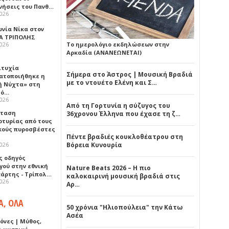
νήσεις του Πανθ…
2026
ωνία Νίκα στον
Α ΤΡΙΠΟΛΗΣ
2026
Το ημερολόγιο εκδηλώσεων στην
Αρκαδία (ΑΝΑΝΕΩΝΕΤΑΙ)
ιτυχία
Σήμερα στο Άστρος | Μουσική Βραδιά
ατοποιήθηκε η
με το ντουέτο Ελένη και Σ…
ή Νύχτα» στη
λό…
2026
Από τη Γορτυνία η σύζυγος του
σταση
36χρονου Έλληνα που έχασε τη ζ…
ρτυρίας από τους
κούς πυροσβέστες
Πέντε βραδιές κουκλοθέατρου στη
2026
Βόρεια Κυνουρία
ς οδηγός
γού στην εθνική
Nature Beats 2026 – Η πιο
πάρτης - Τρίπολ…
καλοκαιρινή μουσική βραδιά στις
2026
Αρ…
Α, ΟΛΑ
50 χρόνια "Ηλιοπούλεια" την Κάτω
Ασέα
όνες | Μύθος,