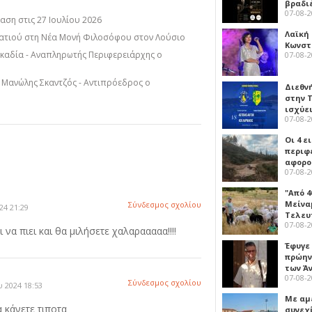
βραδι
07-08-
ση στις 27 Ιουλίου 2026
Λαϊκή
ατιού στη Νέα Μονή Φιλοσόφου στον Λούσιο
Κωνστα
ρκαδία - Αναπληρωτής Περιφερειάρχης ο
07-08-
 Μανώλης Σκαντζός - Αντιπρόεδρος ο
Διεθν
στην Τ
ισχύει
07-08-
Οι 4 ε
περιφ
αφορο
07-08-
"Από 4
Μείναμ
Σύνδεσμος σχολίου
24 21:29
Τελευ
07-08-
 να πιει και θα μιλήσετε χαλαρααααα!!!!
Έφυγε
πρώην
των Ά
07-08-
Σύνδεσμος σχολίου
 2024 18:53
Με αμ
 κάνετε τιποτα
συνεχί