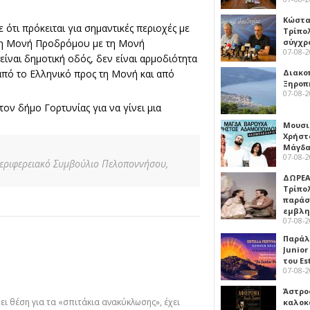
Κώστα
ότι πρόκειται για σημαντικές περιοχές με
Τρίπο
 τη Μονή Προδρόμου με τη Μονή
σύγχρ
07-08-
είναι δημοτική οδός, δεν είναι αρμοδιότητα
πό το Ελληνικό προς τη Μονή και από
Διακο
Ξηροπ
07-08-
ον δήμο Γορτυνίας για να γίνει μια
Μουσι
Χρήστ
Μάγδα
07-08-
εριφερειακό Συμβούλιο Πελοποννήσου,
ΔΩΡΕΑ
Τρίπο
παράσ
εμβλ
07-08-
Παράλ
Junior
του Es
07-08-
Άστρος
 θέση για τα «σπιτάκια ανακύκλωσης», έχει
καλοκ