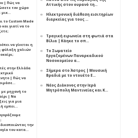
υ | Πώς να
Αττικής στον ουρανό τη…
ώσετε τον χώρο
ε μικ…
Ηλεκτρονική διάθεση εισιτηρίων
διαρκείας για τους …
αι το Custom Made
 και γιατί να το
ξετε;
Τραγική ειρωνεία στη φωτιά στα
Βίλια | Κάηκε το σπ…
έπει να γίνεται η
 φύλαξη χαλιών
Το Σωματείο
οκαίρι;
Εργαζομένων Παναρκαδικού
Νοσοκομείου α…
πές στην Ελλάδα
Σήμερα στο Άστρος | Μουσική
εκτρικό
Βραδιά με το ντουέτο Ε…
ίνητο | Πώς να
οιμάσε…
Νέος Διάκονος στην Ιερά
Μητρόπολη Μαντινείας και Κ…
ι με μηχανή το
αίρι | Να
εις για μια
ή εμπει…
 αγοράζουμε
;
δικοποιώντας την
ογία του κατα…