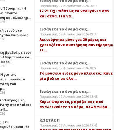
Εισάγετε το όνομά σας...
Παρασκευή, 07 Αυγούστου 2026 20:14
ς Τζιούμης: «Η
17:21 Όχι πάντως τα ντουγάνια σαν
λη αποκτά
και σένα. Για να…
ονη και ολοκληρ…
2026
Εισάγετε το όνομά σας...
πή νερού στο
Παρασκευή, 07 Αυγούστου 2026 19:33
ήγαδο Κυνουρίας
2026
Λειτούργησε μόνο για 20 μέρες και
χρειαζότανε συντήρηση συντήρηση;;;
Τι…
κή βραδιά με τους
ο Αδαμόπουλο και
 Βαρο…
Εισάγετε το όνομά σας...
2026
Παρασκευή, 07 Αυγούστου 2026 18:53
Τό μουσείο είδες μόνο κλειστό;; Κάνε
Ν για την
μία βόλτα σε όλο…
λη, η σπουδαία
ταση του
ημ…
Εισάγετε το όνομά σας...
2026
Παρασκευή, 07 Αυγούστου 2026 18:45
ιο Άστρος | 2ο
Κύριε Φαραντο, μπράβο σας πού
 Party στο πλαίσιο
αναδεικνύετε το θέμα, αλλά τώρα…
tell…
2026
ΚΩΣΤΑΣ Π
 | Οι
Παρασκευή, 07 Αυγούστου 2026 17:48
αιρινές μουσικές