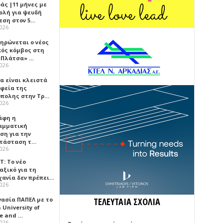
άς |11 μήνες με
ολή για ψευδή
εση στον 5…
2026
ηρώνεται ο νέος
κός κόμβος στη
«Πλάτσα» …
2026
α είναι κλειστά
αφεία της
πολης στην Τρ…
2026
άφη η
αμματική
ση για την
τάσταση τ…
2026
Τ: Το νέο
αξικό για τη
χανία δεν πρέπει…
2026
γασία ΠΑΠΕΛ με το
ΤΕΛΕΥΤΑΙΑ ΣΧΟΛΙΑ
University of
ce and …
2026