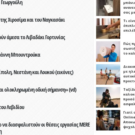
 Γεωργούλη
μπάνιο
ανανε
σας μ
 της Χιροσίμα και του Ναγκασάκι
Τι είν
έπιπλο
επιλέ
ούν άμεσα το Λιβαδάκι Γορτυνίας
Πώς πρ
σωστή
Γιάννη Μπουντρούκα
το καλ
Διακο
πολη, Νεστάνη και Λουκού (εικόνες)
με ηλ
αυτοκ
προετ
αι ολοκληρωμένη οδική σήμανση» (vd)
Ταξίδ
καλοκ
προσέξ
ασφαλ
του Λεβιδίου
Γιατί
Online
Αποκω
 να διασφαλιστούν οι θέσεις εργασίας MERE
ψυχολ
η