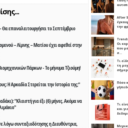
τάση 
αυτοπ
σης...
After 
έγκαυμ
την φ
- Θα επαναλειτουργήσει το Σεπτέμβριο
Trends
ενού – Λίμνης – Ματίου έχει αφεθεί στην
Οι κο
που μ
σ…
Τι είδ
τη με
ιομηχανικών Πάρκων - Το μήνυμα Τζιούμη!
σήμερ
Πόσο 
ς: Η Αρκαδία Στερείται την Ιστορία της;"
γήπεδο
άκι): "Κλειστή για έξι (6) μήνες. Ακόμα να
Τι είν
λιμάκιο"
και γι
δεδομ
ε λόγω συνταξιοδότησης η Διευθύντρια,
Μερικ