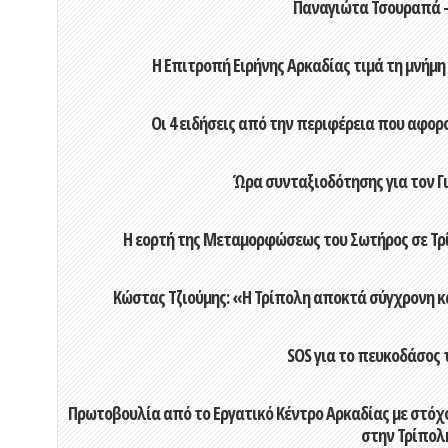
Παναγιώτα Τσουραπά -
Η Επιτροπή Ειρήνης Αρκαδίας τιμά τη μνήμη
Οι 4 ειδήσεις από την περιφέρεια που αφορ
Ώρα συνταξιοδότησης για τον 
Η εορτή της Μεταμορφώσεως του Σωτήρος σε Τρί
Κώστας Τζιούμης: «Η Τρίπολη αποκτά σύγχρονη κ
SOS για το πευκοδάσος 
Πρωτοβουλία από το Εργατικό Κέντρο Αρκαδίας με στόχο
στην Τρίπολ