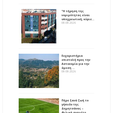
"Η τήρηση της
νομιμότητας είναι
υποχρεωτική, κύριε…
08-08-2026
Ευχαριστήρια
επιστολή προς την
Αστυνομία για την
άμεση …
08-08-2026
Πήρε ξανά ζωή το
γήπεδο της
Δημητσάνας –
Φιλική αναμέτρ…