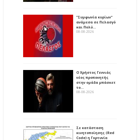
"Συμφωνία κυρίων"
ανάμεσα σε Πελασγό
και Πολύ…
08-08-2026
Ο Χρήστος Γεννιάς
νέος προπονητής
στην ομάδα μπάσκετ
το…
08-08-2026
Σε κατάσταση
κινητοποίησης (Red
Code) η Γορτυνία