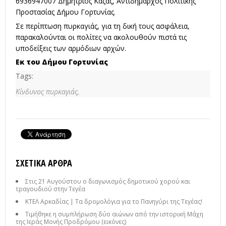
6936947007 Δημήτριος Καζάς, Αντιδήμαρχος Πολιτικής
Προστασίας Δήμου Γορτυνίας.
Σε περίπτωση πυρκαγιάς, για τη δική τους ασφάλεια,
παρακαλούνται οι πολίτες να ακολουθούν πιστά τις
υποδείξεις των αρμόδιων αρχών.
Εκ του Δήμου Γορτυνίας
Tags:
Κίνδυνος πυρκαγιάς,
ΣΧΕΤΙΚΆ ΆΡΘΡΑ
Στις 21 Αυγούστου ο διαγωνισμός δημοτικού χορού και
τραγουδιού στην Τεγέα
ΚΤΕΛ Αρκαδίας | Τα δρομολόγια για το Πανηγύρι της Τεγέας!
Τιμήθηκε η συμπλήρωση δύο αιώνων από την ιστορική Μάχη
της Ιεράς Μονής Προδρόμου (εικόνες)