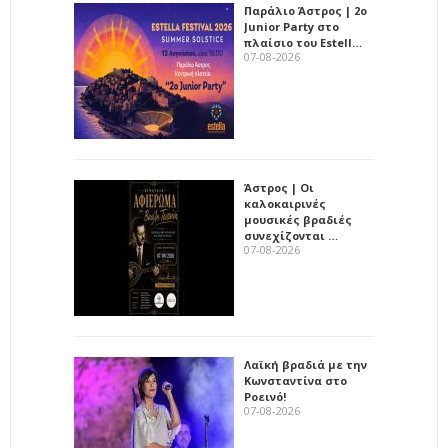
Παράλιο Άστρος | 2ο
Junior Party στο
πλαίσιο του Estell…
07-08-2026
Άστρος | Οι
καλοκαιρινές
μουσικές βραδιές
συνεχίζονται …
07-08-2026
Λαϊκή βραδιά με την
Κωνσταντίνα στο
Ροεινό!
07-08-2026