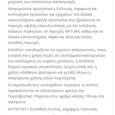
μετρίαση των επιπτώσεων καταστροφής.
Απαγορεύεται προληπτικά η διέλευση, παραμονή και
κυκλοφορία προσώπων και οχημάτων στα δασικά
οικοσυστήματα υψηλής προστασίας που βρίσκονται σε
περιοχές υψηλής επικινδυνότητας για την εκδήλωση
δασικών πυρκαγιών, σε περιοχές NATURA, καθώς και σε
δασικά οικοσυστήματα, πάρκα και άλση και λοιπές
ευπαθείς περιοχές.
Επιπλέον υπενθυμίζεται ότι ισχύουν απαγορεύσεις, όπως
η καύση και η χρήση πυρός σε υπολείμματα καλλιεργειών,
του καπνίσματος σε κυψέλες μελισσών, η εκτέλεση
θερμών εργασιών (συγκόλληση, τροχός κοπής κά), η
χρήση υπαίθριων ψησταριών και μεταξύ άλλων η
απαγόρευση χρήσης ειδών πυροτεχνίας.
Σε περίπτωση που αντιληφθούν πυρκαγιά, οι πολίτες
παρακαλούνται να ειδοποιήσουν αμέσως την
Πυροσβεστική Υπηρεσία στον αριθμό κλήσης 199 και στα
τηλέφωνα:
6977615011 Ευστάθιος Κούλης, Δήμαρχος Γορτυνίας