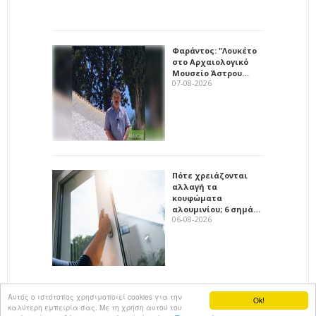
Φαράντος: "Λουκέτο
στο Αρχαιολογικό
Μουσείο Άστρου…
07-08-2026
Πότε χρειάζονται
αλλαγή τα
κουφώματα
αλουμινίου; 6 σημά…
06-08-2026
Αυτός ο ιστότοπος χρησιμοποιεί cookies για την
Ok!
καλύτερη εμπειρία σας. Με τη χρήση αυτού του
All rights reserved
KalimeraArkadia