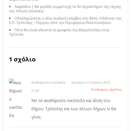
Λαγκάδια | Με μεγάλη συμμετοχή το 8ο Εργαστήριο της τέχνης
της πέτρας (εικόνες)
Ολοκληρώνεται ο νέος κυκλικός κόμβος στη θέση «Πλάτσα» της
Ε.Ο. Τρίπολης – Πύργου από την Περιφέρεια Πελοποννήσου
Πότε θα είναι κλειστά τα γραφεία της Μητρόπολης στην
Τρίπολη
1 σχόλιο
Ακαθάριστα οικόπεδα
Δευτέρα, 07 Ιουλίου 2025
Σύνδεσμος σχολίου
21:02
Με τα ακαθάριστα οικόπεδα και άλση του
δήμου Τρίπολης και των άλλων δήμων τι θα
γίνει;