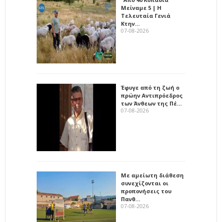
Μείναμε 5 | Η
Τελευταία Γενιά
Κτην…
07-08-2026
Έφυγε από τη ζωή ο
πρώην Αντιπρόεδρος
των Άνθεων της Πέ…
07-08-2026
Με αμείωτη διάθεση
συνεχίζονται οι
προπονήσεις του
Πανθ…
07-08-2026