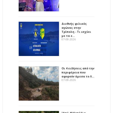
Διεθνής φιλικός
αγώνας στην
Τρίπολη - Τι ισχύει
με τα ε…
07-08-2026
Οι 4 ειδήσεις από την
περιφέρεια που
αφορούν άμεσα το Λ…
07-08-2026
"Από 40 Κοπάδια