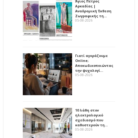
Άγιος Πέτρος
Αρκαδίας |
Αναδρομική Έκθεση
Ζωγραφικής τη…
05-08-2026
Γιατί αγοράζουμε
Online;
Αποκωδικοποιώντας
την ψυχολογί…
05-08-2026
10 λάθη στον
ηλεκτρολογικό
σχεδιασμό που
καθυστερούν τη…
05-08-2026