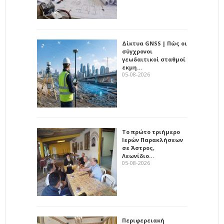
Δίκτυα GNSS | Πώς οι
σύγχρονοι
γεωδαιτικοί σταθμοί
εκμη…
05-08-2026
Το πρώτο τριήμερο
Ιερών Παρακλήσεων
σε Άστρος,
Λεωνίδιο…
05-08-2026
Περιφερειακή