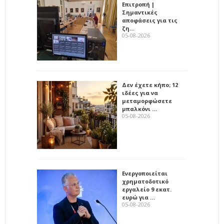
Επιτροπή |
Σημαντικές
αποφάσεις για τις
ζη…
05-08-2026
Δεν έχετε κήπο; 12
ιδέες για να
μεταμορφώσετε
μπαλκόνι …
05-08-2026
Ενεργοποιείται
χρηματοδοτικό
εργαλείο 9 εκατ.
ευρώ για …
05-08-2026