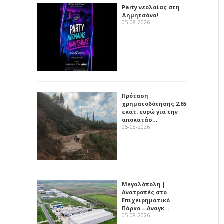
Party νεολαίας στη
Δημητσάνα!
05-08-2026
Πρόταση
χρηματοδότησης 2,65
εκατ. ευρώ για την
αποκατάσ…
05-08-2026
Μεγαλόπολη |
Ανατροπές στο
Επιχειρηματικό
Πάρκο – Αναγκ…
05-08-2026