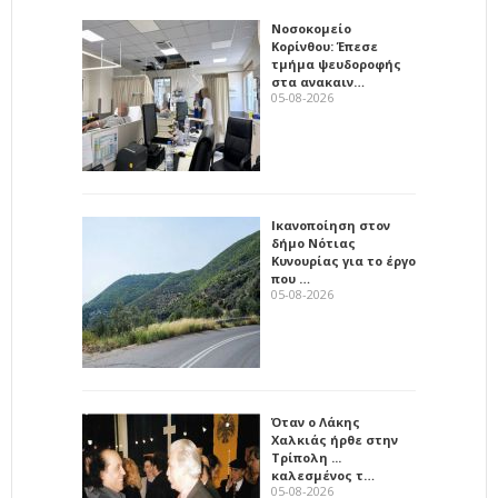
Νοσοκομείο
Κορίνθου: Έπεσε
τμήμα ψευδοροφής
στα ανακαιν…
05-08-2026
Ικανοποίηση στον
δήμο Νότιας
Κυνουρίας για το έργο
που …
05-08-2026
Όταν ο Λάκης
Χαλκιάς ήρθε στην
Τρίπολη ...
καλεσμένος τ…
05-08-2026