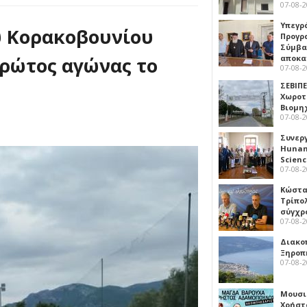
07-08-
Υπεγρ
υ Κορακοβουνίου
Προγρ
Σύμβα
Πρώτος αγώνας το
αποκα
07-08-
ΣΕΒΙΠΕ
Χωροτ
Βιομη
07-08-
Συνερ
Hunan 
Scien
07-08-
Κώστα
Τρίπο
σύγχρ
07-08-
Διακο
Ξηροπ
07-08-
Μουσι
Χρήστ