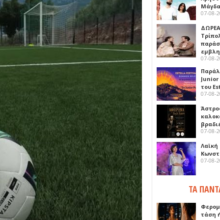
Μάγδα
07-08-
ΔΩΡΕΑ
Τρίπο
παράσ
εμβλ
07-08-
Παράλ
Junior
του Es
07-08-
Άστρος
καλοκ
βραδι
07-08-
Λαϊκή
Κωνστα
07-08-
ΤΑ ΠΑΝΤ
Φερομ
τάση 