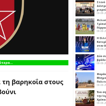
Στενό
Δέντρ
μικρο
08-08-
Φιλικ
Τρίπολ
Πύργο
08-08-
Η Ελλ
Κατερ
στον 
08-08-
Δύο σ
βράδυ
τερα...
08-08-
Φαράν
Μνημε
 τη βαρηκοΐα στους
Πολιτ
08-08-
βούνι
Ένα ση
την Ι
Χρέπα
08-08-