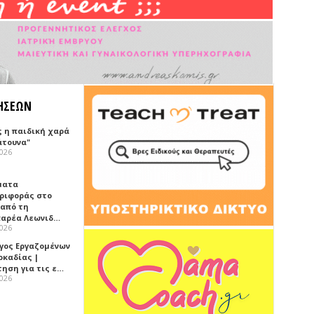
ΗΣΕΩΝ
ς η παιδική χαρά
άτουνα"
2026
ματα
ριφοράς στο
 από τη
αρέα Λεωνιδ…
2026
γος Εργαζομένων
ρκαδίας |
τηση για τις ε…
2026