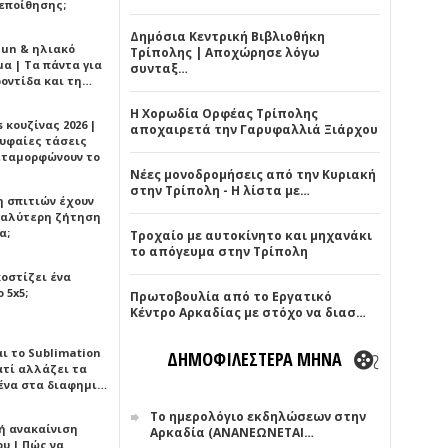
εποίθησης;
Δημόσια Κεντρική Βιβλιοθήκη
Sun & ηλιακό
Τρίπολης | Αποχώρησε λόγω
α | Τα πάντα για
συνταξ…
ροντίδα και τη…
Η Χορωδία Ορφέας Τρίπολης
 κουζίνας 2026 |
αποχαιρετά την Γαρυφαλλιά Ξιάρχου
ρυφαίες τάσεις
εταμορφώνουν το
Νέες μονοδρομήσεις από την Κυριακή
στην Τρίπολη - Η λίστα με…
η σπιτιών έχουν
γαλύτερη ζήτηση
α;
Τροχαίο με αυτοκίνητο και μηχανάκι
το απόγευμα στην Τρίπολη
κοστίζει ένα
 5x5;
Πρωτοβουλία από το Εργατικό
Κέντρο Αρκαδίας με στόχο να διασ…
αι το Sublimation
ΔΗΜΟΦΙΛΕΣΤΕΡΑ ΜΗΝΑ
ατί αλλάζει τα
ένα στα διαφημι…
Το ημερολόγιο εκδηλώσεων στην
ή ανακαίνιση
Αρκαδία (ΑΝΑΝΕΩΝΕΤΑΙ…
υ | Πώς να