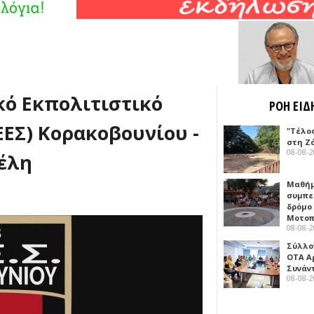
κό Εκπολιτιστικό
ΡΟΗ ΕΙΔ
ΕΣ) Κορακοβουνίου -
"Τέλο
στη Ζ
08-08-
έλη
Μαθή
συμπε
δρόμο
Μοτοπ
08-08-
Σύλλο
ΟΤΑ Α
Συνάν
08-08-