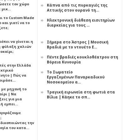
ώσετε τον χώρο
Κάπνα από τις πυρκαγιές της
ε μικ…
Αττικής στον ουρανό τη…
αι το Custom Made
Ηλεκτρονική διάθεση εισιτηρίων
 και γιατί να το
διαρκείας για τους …
ξετε;
έπει να γίνεται η
Σήμερα στο Άστρος | Μουσική
 φύλαξη χαλιών
Βραδιά με το ντουέτο Ε…
οκαίρι;
Πέντε βραδιές κουκλοθέατρου στη
Βόρεια Κυνουρία
πές στην Ελλάδα
εκτρικό
Το Σωματείο
ίνητο | Πώς να
Εργαζομένων Παναρκαδικού
οιμάσε…
Νοσοκομείου α…
ι με μηχανή το
Τραγική ειρωνεία στη φωτιά στα
αίρι | Να
Βίλια | Κάηκε το σπ…
εις για μια
ή εμπει…
 αγοράζουμε
;
δικοποιώντας την
ογία του κατα…