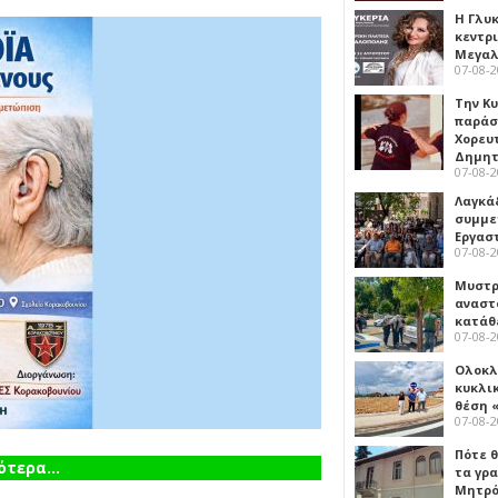
Η Γλυ
κεντρ
Μεγαλ
07-08-
Την Κ
παράσ
Χορευ
Δημη
07-08-
Λαγκά
συμμε
Εργασ
07-08-
Μυστρ
αναστ
κατάθ
07-08-
Ολοκλ
κυκλι
θέση 
07-08-
Πότε θ
τερα...
τα γρ
Μητρό