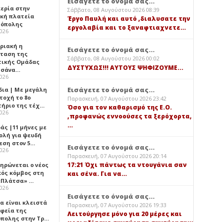
Εισάγετε το όνομά σας...
κερία στην
Σάββατο, 08 Αυγούστου 2026 08:39
ική πλατεία
Έργο Παυλή και αυτό ,διαλυσατε την
όπολης
εργολαβία και το ξαναφτιαχνετε…
2026
υριακή η
Εισάγετε το όνομά σας...
ταση της
Σάββατο, 08 Αυγούστου 2026 00:02
τικής Ομάδας
ΔΥΣΤΥΧΩΣ!!! ΑΥΤΟΥΣ ΨΗΦΙΖΟΥΜΕ...
τσάνα…
2026
Εισάγετε το όνομά σας...
δια | Με μεγάλη
τοχή το 8ο
Παρασκευή, 07 Αυγούστου 2026 23:42
τήριο της τέχ…
Όσο για τον καθαρισμό της Ε.Ο.
2026
,προφανώς εννοούσες τα ξερόχορτα,
…
άς |11 μήνες με
ολή για ψευδή
εση στον 5…
Εισάγετε το όνομά σας...
2026
Παρασκευή, 07 Αυγούστου 2026 20:14
17:21 Όχι πάντως τα ντουγάνια σαν
ηρώνεται ο νέος
κός κόμβος στη
και σένα. Για να…
«Πλάτσα» …
2026
Εισάγετε το όνομά σας...
α είναι κλειστά
Παρασκευή, 07 Αυγούστου 2026 19:33
αφεία της
Λειτούργησε μόνο για 20 μέρες και
πολης στην Τρ…