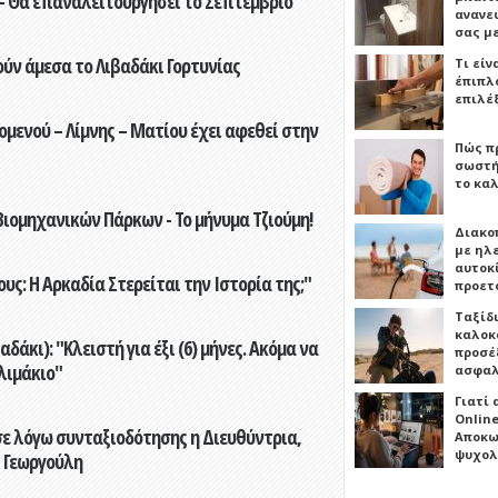
- Θα επαναλειτουργήσει το Σεπτέμβριο
ανανε
σας μ
ούν άμεσα το Λιβαδάκι Γορτυνίας
Τι είν
έπιπλο
επιλέ
ενού – Λίμνης – Ματίου έχει αφεθεί στην
Πώς πρ
σωστή
το καλ
ιομηχανικών Πάρκων - Το μήνυμα Τζιούμη!
Διακο
με ηλ
αυτοκ
ς: Η Αρκαδία Στερείται την Ιστορία της;"
προετ
Ταξίδ
καλοκ
άκι): "Κλειστή για έξι (6) μήνες. Ακόμα να
προσέξ
λιμάκιο"
ασφαλ
Γιατί
Online
ε λόγω συνταξιοδότησης η Διευθύντρια,
Αποκω
ψυχολ
 Γεωργούλη