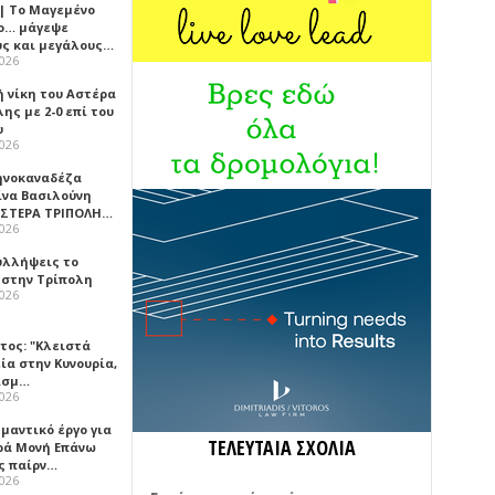
 | Το Μαγεμένο
ο… μάγεψε
ύς και μεγάλους…
2026
ή νίκη του Αστέρα
ης με 2-0 επί του
υ
2026
ηνοκαναδέζα
ίνα Βασιλούνη
ΑΣΤΕΡΑ ΤΡΙΠΟΛΗ…
2026
υλλήψεις το
 στην Τρίπολη
2026
τος: "Κλειστά
ία στην Κυνουρία,
ισμ…
2026
μαντικό έργο για
ΤΕΛΕΥΤΑΙΑ ΣΧΟΛΙΑ
ερά Μονή Επάνω
ς παίρν…
2026