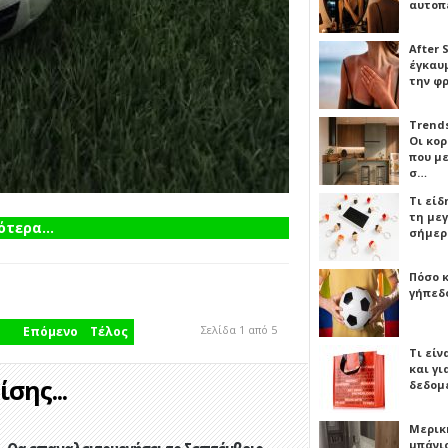
αυτοπ
After 
έγκαυμ
την φ
Trends
Οι κο
που μ
σ…
Τι είδ
τη με
τερα...
σήμερ
Πόσο 
γήπεδο
Σελίδα 1 από 5
Επόμενο
Τέλος
Τι είν
και γι
σης...
δεδομ
Μερικ
μπάνιο