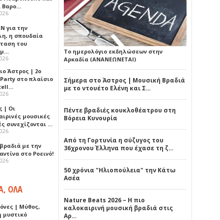
 Βαρο…
2026
Ν για την
λη, η σπουδαία
ταση του
ημ…
Το ημερολόγιο εκδηλώσεων στην
2026
Αρκαδία (ΑΝΑΝΕΩΝΕΤΑΙ)
ιο Άστρος | 2ο
 Party στο πλαίσιο
Σήμερα στο Άστρος | Μουσική Βραδιά
tell…
με το ντουέτο Ελένη και Σ…
2026
 | Οι
Πέντε βραδιές κουκλοθέατρου στη
αιρινές μουσικές
Βόρεια Κυνουρία
ές συνεχίζονται …
2026
Από τη Γορτυνία η σύζυγος του
 βραδιά με την
36χρονου Έλληνα που έχασε τη ζ…
ντίνα στο Ροεινό!
2026
50 χρόνια "Ηλιοπούλεια" την Κάτω
Ασέα
Α, ΟΛΑ
Nature Beats 2026 – Η πιο
όνες | Μύθος,
καλοκαιρινή μουσική βραδιά στις
ή μυστικό
Αρ…