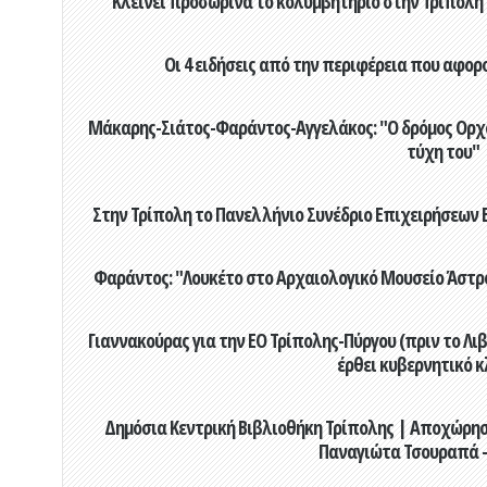
Κλείνει προσωρινά το κολυμβητήριο στην Τρίπολη 
Οι 4 ειδήσεις από την περιφέρεια που αφορ
Μάκαρης-Σιάτος-Φαράντος-Αγγελάκος: "Ο δρόμος Ορχομ
τύχη του"
Στην Τρίπολη το Πανελλήνιο Συνέδριο Επιχειρήσεων Β
Φαράντος: "Λουκέτο στο Αρχαιολογικό Μουσείο Άστρου
Γιαννακούρας για την EO Τρίπολης-Πύργου (πριν το Λιβαδ
έρθει κυβερνητικό κ
Δημόσια Κεντρική Βιβλιοθήκη Τρίπολης | Αποχώρησ
Παναγιώτα Τσουραπά -