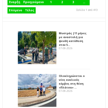
Έναρξη
Προηγούμενο
1
2
3
…
Σελίδα 1 από 413
Επόμενο
Τέλος
Μυστράς |11 μήνες
με αναστολή για
ψευδή κατάθεση
στον 5…
07-08-2026
Ολοκληρώνεται ο
νέος κυκλικός
κόμβος στη θέση
«Πλάτσα» …
07-08-2026