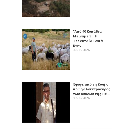
"Από 40 Κοπάδια
Μείναμε 5 | Η
Τελευταία Γενιά
Κτην…
07-08-2026
Έφυγε από τη ζωή ο
πρώην Αντιπρόεδρος
των Άνθεων της Πέ…
07-08-2026