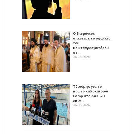
Ο Επιφάνιος
απένειμε το οφφίκιο
του
Πρωτοπρεσβυτέρου
στ…
06-08-2026
Τζιούμης για το
πρώτο καλοκαιρινό
Camp στο ΔΑΚ: «Η
επιτ…
06-08-2026