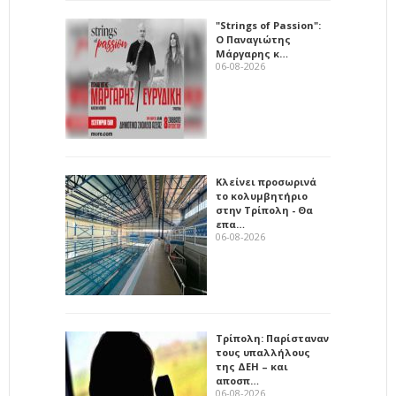
"Strings of Passion":
Ο Παναγιώτης
Μάργαρης κ…
06-08-2026
Κλείνει προσωρινά
το κολυμβητήριο
στην Τρίπολη - Θα
επα…
06-08-2026
Τρίπολη: Παρίσταναν
τους υπαλλήλους
της ΔΕΗ – και
αποσπ…
06-08-2026