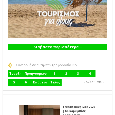
Διαβάστε περισσότερα...
Συνδρομή σε αυτήν την τροφοδοσία RSS
Έναρξη
Προηγούμενο
1
2
3
4
Σελίδα 1 από 6
5
6
Επόμενο
Τέλος
Trends κουζίνας 2026
| Οι κορυφαίες
τάσεις που