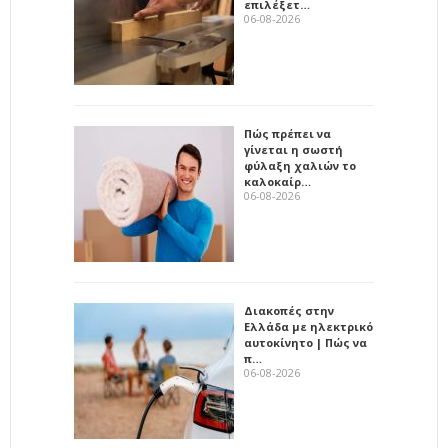
επιλέξετ…
06-08-2026
Πώς πρέπει να
γίνεται η σωστή
φύλαξη χαλιών το
καλοκαίρ…
06-08-2026
Διακοπές στην
Ελλάδα με ηλεκτρικό
αυτοκίνητο | Πώς να
π…
06-08-2026