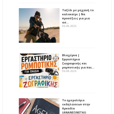
Ταξίδι με μηχανή το
καλοκαίρι | Να
προσέξεις για μια
ασ…
06-08-2026
Βλαχέρνα |
Εργαστήρια
ζωγραφικής και
ρομποτικής για παι…
06-08-2026
Το ημερολόγιο
εκδηλώσεων στην
Αρκαδία
(ΑΝΑΝΕΩΝΕΤΑΙ)