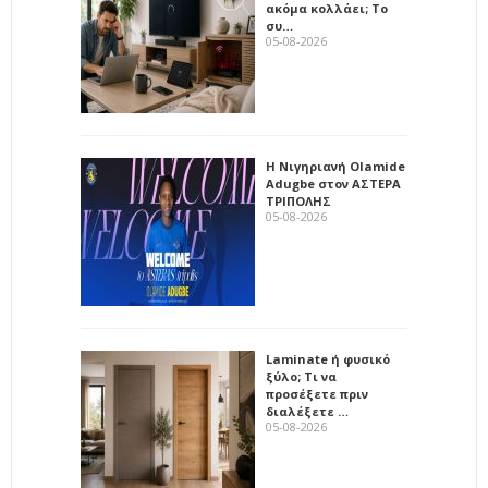
ακόμα κολλάει; Το
συ…
05-08-2026
Η Νιγηριανή Olamide
Adugbe στον ΑΣΤΕΡΑ
ΤΡΙΠΟΛΗΣ
05-08-2026
Laminate ή φυσικό
ξύλο; Τι να
προσέξετε πριν
διαλέξετε …
05-08-2026