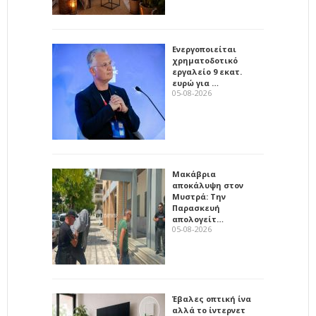
Ενεργοποιείται
χρηματοδοτικό
εργαλείο 9 εκατ.
ευρώ για …
05-08-2026
Μακάβρια
αποκάλυψη στον
Μυστρά: Την
Παρασκευή
απολογείτ…
05-08-2026
Έβαλες οπτική ίνα
αλλά το ίντερνετ