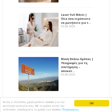
Laser Full Bikini |
Όλα όσα ντρέπεστε
να ρωτήσετε για τ…
05-08-2026
Μονή Επάνω Χρέπας |
Υπογραφές για τη
συντήρηση –
αποκατ…
05-08-2026
Αυτός ο ιστότοπος χρησιμοποιεί cookies για την
Ok!
καλύτερη εμπειρία σας. Με τη χρήση αυτού του
All rights reserved
KalimeraArkadia
ιστότοπου, αποδέχεστε τη χρήση των cookies.
Πληροφορίες