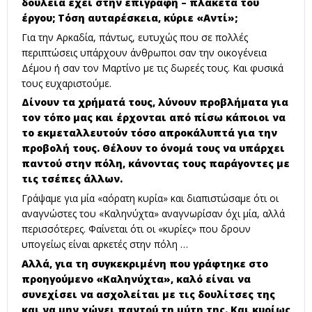
δουλειά έχει στην επιγραφή – πλακέτα του
έργου; Τόση αυταρέσκεια, κύριε «Αντί»;
Για την Αρκαδία, πάντως, ευτυχώς που σε πολλές
περιπτώσεις υπάρχουν άνθρωποι σαν την οικογένεια
Δέμου ή σαν τον Μαρτίνο με τις δωρεές τους. Και φυσικά
τους ευχαριστούμε.
Δίνουν τα χρήματά τους, λύνουν προβλήματα για
τον τόπο μας και έρχονται από πίσω κάποιοι να
το εκμεταλλευτούν τόσο απροκάλυπτά για την
προβολή τους. Θέλουν το όνομά τους να υπάρχει
παντού στην πόλη, κάνοντας τους παράγοντες με
τις τσέπες άλλων.
Γράψαμε για μία «αόρατη κυρία» και διαπιστώσαμε ότι οι
αναγνώστες του «Καληνύχτα» αναγνωρίσαν όχι μία, αλλά
περισσότερες. Φαίνεται ότι οι «κυρίες» που δρουν
υπογείως είναι αρκετές στην πόλη …
Αλλά, για τη συγκεκριμένη που γράφτηκε στο
προηγούμενο «Καληνύχτα», καλό είναι να
συνεχίσει να ασχολείται με τις δουλίτσες της
και να μην χώνει παντού τη μύτη της. Και κυρίως