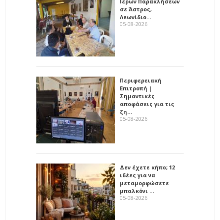
Ιερών Παρακλήσεων
σε Άστρος,
Λεωνίδιο…
05-08-2026
Περιφερειακή
Επιτροπή |
Σημαντικές
αποφάσεις για τις
ζη…
05-08-2026
Δεν έχετε κήπο; 12
ιδέες για να
μεταμορφώσετε
μπαλκόνι …
05-08-2026