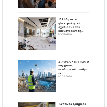
10 λάθη στον
ηλεκτρολογικό
σχεδιασμό που
καθυστερούν τη…
05-08-2026
Δίκτυα GNSS | Πώς οι
σύγχρονοι
γεωδαιτικοί σταθμοί
εκμη…
05-08-2026
Το πρώτο τριήμερο