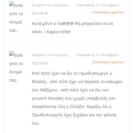
Εισάγετε το όνομά σας...
Παρασκευή, 21 Οκτωβρίου
Σύνδεσμος σχολίου
2022 08:48
Αυτά μόνο ο λα@@@ θα μπορούσε να τα
κάνει...! Καμία τσίπα!
Εισάγετε το όνομά σας...
Παρασκευή, 21 Οκτωβρίου
Σύνδεσμος σχολίου
2022 06:25
Από πότε έχει να δει το Πρωθυπουργό ο
Βλάσης , από πότε έχει να περάσει το κατώφλι
του Μαξίμου , από πότε έχει να δει τον
γνωστό Θανάση που χωρίς υπερβολές τον
επισκέπτεται όλη η Ελλάδα .Νομίζω ότι ο
Πρωθυπουργός έχει ξεχάσει και την φάτσα
του.