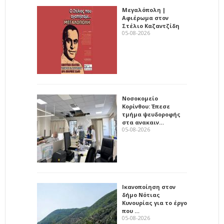
Μεγαλόπολη |
Αφιέρωμα στον
Στέλιο Καζαντζίδη
05-08-2026
Νοσοκομείο
Κορίνθου: Έπεσε
τμήμα ψευδοροφής
στα ανακαιν…
05-08-2026
Ικανοποίηση στον
δήμο Νότιας
Κυνουρίας για το έργο
που …
05-08-2026