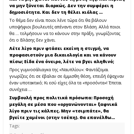
να μην ξύνεται διαρκώς. Δεν την συμφέρει η
δημοσιότητα. Και δεν τη θέλει κιόλας …
Το θέμα δεν είναι ποιοι λένε τώρα ότι θα βάλουν
υποψήφιοι βουλευτές απέναντι στον Βλάση. Αλλά ποιοι
θα … τολμήσουν να το κάνουν στην πράξη, γνωρίζοντας
ότι ο Βλάσης δεν χάνει.
Λέτε λίγο πριν φτάσει εκείνη η στιγμή, να
προφασιστούν μια δικαιολογία και να κάνουν
πίσω; Είδα ένα όνειρο, λέτε να βγει αληθινό;
Προς γυμνοσάλιαγκα της «Ναυπλίου»: Φαντάζομαι
γνωρίζεις ότι σε έβαλαν σε έμμισθη θέση, επειδή έψαχναν
έναν υποτακτικό; Κι εσύ είχες όλα τα «προσόντα»! Έπεται
συνέχεια …
Συμβουλή προς πολιτικά πρόσωπα: Προσοχή
μεγάλη σε μέσα που «οργανώνονται» ξαφνικά
λίγο πριν τις κάλπες. Μην «τσιμπάτε», θα
βγείτε χαμένοι (στην τσέπη). Θα επανέλθω…
Tags: