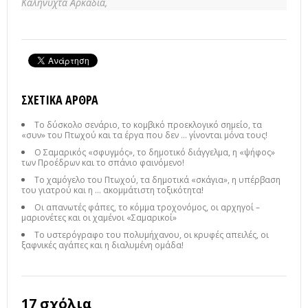
Καληνύχτα Αρκαδία,
ΣΧΕΤΙΚΆ ΆΡΘΡΑ
Το δύσκολο σενάριο, το κομβικό προεκλογικό σημείο, τα
«συν» του Πτωχού και τα έργα που δεν … γίνονται μόνα τους!
Ο Σαμαρικός «σφυγμός», το δημοτικό διάγγελμα, η «ψήφος»
των Προέδρων και το σπάνιο φαινόμενο!
Το χαμόγελο του Πτωχού, τα δημοτικά «σκάγια», η υπέρβαση
του γιατρού και η … ακομμάτιστη τοξικότητα!
Οι απανωτές φάπες, το κόμμα τροχονόμος, οι αρχηγοί –
μαριονέτες και οι χαμένοι «Σαμαρικοί»
Το υστερόγραφο του πολυμήχανου, οι κρυφές απειλές, οι
ξαφνικές αγάπες και η διαλυμένη ομάδα!
17 σχόλια