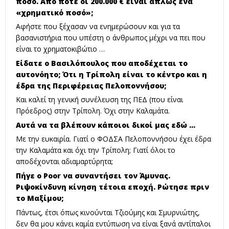
ποσό. Από πότε οι 200.000 € είναι απλώς ένα
«χρηματικό ποσό»;
Αφήστε που ξέχασαν να ενημερώσουν και για τα
βασανιστήρια που υπέστη ο άνθρωπος μέχρι να πει που
είναι το χρηματοκιβώτιο …
Είδατε ο Βασιλόπουλος που αποδέχεται το
αυτονόητο; Ότι η Τρίπολη είναι το κέντρο και η
έδρα της Περιφέρειας Πελοποννήσου;
Και καλεί τη γενική συνέλευση της ΠΕΔ (που είναι
Πρόεδρος) στην Τρίπολη. Όχι στην Καλαμάτα.
Αυτά να τα βλέπουν κάποιοι δικοί μας εδώ …
Με την ευκαιρία. Γιατί ο ΦΟΔΣΑ Πελοποννήσου έχει έδρα
την Καλαμάτα και όχι την Τρίπολη; Γιατί όλοι το
αποδέχονται αδιαμαρτύρητα;
Πήγε ο Poor να συναντήσει τον Άμυνας.
Ριψοκίνδυνη κίνηση τέτοια εποχή. Ρώτησε πριν
το Μαξίμου;
Πάντως, έτσι όπως κινούνται Τζιούμης και Σμυρνιώτης,
δεν θα μου κάνει καμία εντύπωση να είναι ξανά αντίπαλοι