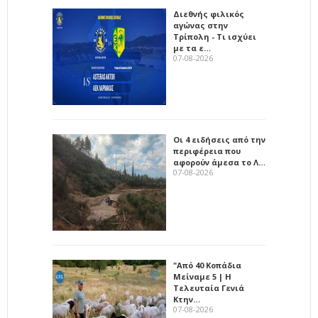
Διεθνής φιλικός
αγώνας στην
Τρίπολη - Τι ισχύει
με τα ε…
07-08-2026
Οι 4 ειδήσεις από την
περιφέρεια που
αφορούν άμεσα το Λ…
07-08-2026
"Από 40 Κοπάδια
Μείναμε 5 | Η
Τελευταία Γενιά
Κτην…
07-08-2026