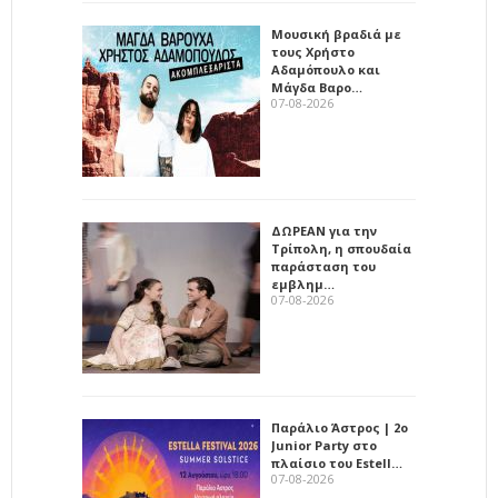
Μουσική βραδιά με
τους Χρήστο
Αδαμόπουλο και
Μάγδα Βαρο…
07-08-2026
ΔΩΡΕΑΝ για την
Τρίπολη, η σπουδαία
παράσταση του
εμβλημ…
07-08-2026
Παράλιο Άστρος | 2ο
Junior Party στο
πλαίσιο του Estell…
07-08-2026