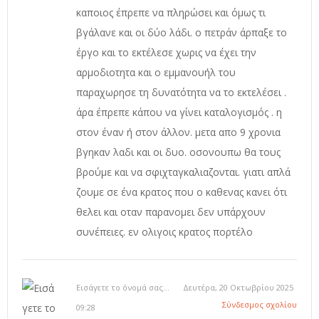
καποιος έπρεπε να πληρώσει και όμως τι
βγάλανε και οι δύο λάδι. ο πετράν άρπαξε το
έργο και το εκτέλεσε χωρις να έχει την
αρμοδιοτητα και ο εμμανουήλ του
παραχωρησε τη δυνατότητα να το εκτελέσει .
άρα έπρεπε κάπου να γίνει καταλογισμός . η
στον έναν ή στον άλλον. μετα απο 9 χρονια
βγηκαν λαδι και οι δυο. οσονουπω θα τους
βρούμε και να σφιχταγκαλιαζονται. γιατι απλά
ζουμε σε ένα κρατος που ο καθενας κανει ότι
θελει και οταν παρανομει δεν υπάρχουν
συνέπειες. εν ολιγοις κρατος πορτέλο
Εισάγετε το όνομά σας...
Δευτέρα, 20 Οκτωβρίου 2025
Σύνδεσμος σχολίου
09:28