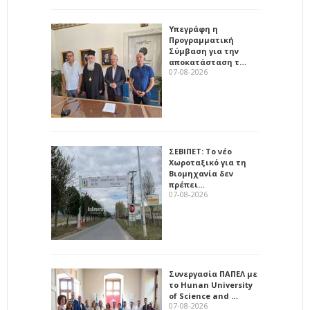
Υπεγράφη η
Προγραμματική
Σύμβαση για την
αποκατάσταση τ…
07-08-2026
ΣΕΒΙΠΕΤ: Το νέο
Χωροταξικό για τη
Βιομηχανία δεν
πρέπει…
07-08-2026
Συνεργασία ΠΑΠΕΛ με
το Hunan University
of Science and …
07-08-2026