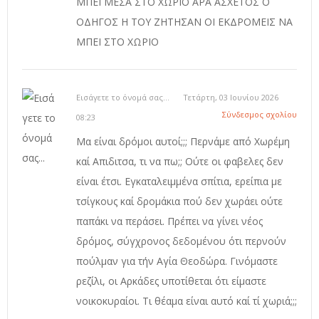
ΜΠΕΙ ΜΕΣΑ ΣΤΟ ΧΩΡΙΟ ΑΡΑ ΑΣΧΕΤΟΣ Ο
ΟΔΗΓΟΣ Η ΤΟΥ ΖΗΤΗΣΑΝ ΟΙ ΕΚΔΡΟΜΕΙΣ ΝΑ
ΜΠΕΙ ΣΤΟ ΧΩΡΙΟ
Εισάγετε το όνομά σας...
Τετάρτη, 03 Ιουνίου 2026
Σύνδεσμος σχολίου
08:23
Μα είναι δρόμοι αυτοί;;; Περνάμε από Χωρέμη
καί Απιδιτσα, τι να πω;; Ούτε οι φαβελες δεν
είναι έτσι. Εγκαταλειμμένα σπίτια, ερείπια με
τσίγκους καί δρομάκια πού δεν χωράει ούτε
παπάκι να περάσει. Πρέπει να γίνει νέος
δρόμος, σύγχρονος δεδομένου ότι περνούν
πούλμαν για τήν Αγία Θεοδώρα. Γινόμαστε
ρεζίλι, οι Αρκάδες υποτίθεται ότι είμαστε
νοικοκυραίοι. Τι θέαμα είναι αυτό καί τί χωριά;;;