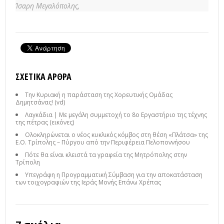
Ίσαρη Μεγαλόπολης,
ΣΧΕΤΙΚΆ ΆΡΘΡΑ
Την Κυριακή η παράσταση της Χορευτικής Ομάδας
Δημητσάνας! (vd)
Λαγκάδια | Με μεγάλη συμμετοχή το 8ο Εργαστήριο της τέχνης
της πέτρας (εικόνες)
Ολοκληρώνεται ο νέος κυκλικός κόμβος στη θέση «Πλάτσα» της
Ε.Ο. Τρίπολης – Πύργου από την Περιφέρεια Πελοποννήσου
Πότε θα είναι κλειστά τα γραφεία της Μητρόπολης στην
Τρίπολη
Υπεγράφη η Προγραμματική Σύμβαση για την αποκατάσταση
των τοιχογραφιών της Ιεράς Μονής Επάνω Χρέπας