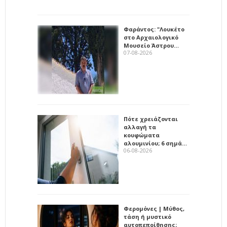
Φαράντος: "Λουκέτο
στο Αρχαιολογικό
Μουσείο Άστρου…
07-08-2026
Πότε χρειάζονται
αλλαγή τα
κουφώματα
αλουμινίου; 6 σημά…
06-08-2026
Φερομόνες | Μύθος,
τάση ή μυστικό
αυτοπεποίθησης;