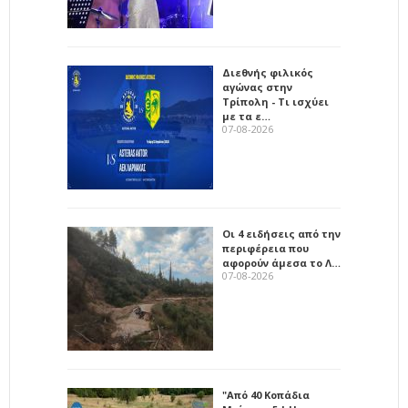
Διεθνής φιλικός
αγώνας στην
Τρίπολη - Τι ισχύει
με τα ε…
07-08-2026
Οι 4 ειδήσεις από την
περιφέρεια που
αφορούν άμεσα το Λ…
07-08-2026
"Από 40 Κοπάδια