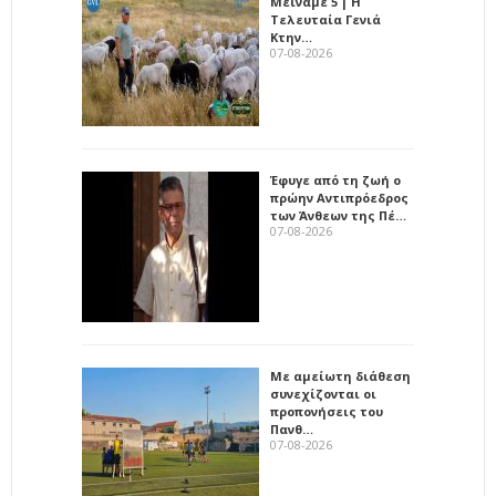
Μείναμε 5 | Η
Τελευταία Γενιά
Κτην…
07-08-2026
Έφυγε από τη ζωή ο
πρώην Αντιπρόεδρος
των Άνθεων της Πέ…
07-08-2026
Με αμείωτη διάθεση
συνεχίζονται οι
προπονήσεις του
Πανθ…
07-08-2026