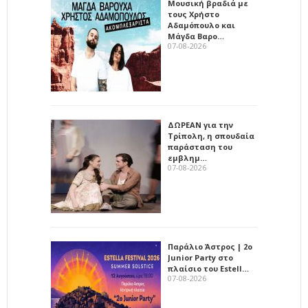
Μουσική βραδιά με
τους Χρήστο
Αδαμόπουλο και
Μάγδα Βαρο…
07-08-2026
ΔΩΡΕΑΝ για την
Τρίπολη, η σπουδαία
παράσταση του
εμβλημ…
07-08-2026
Παράλιο Άστρος | 2ο
Junior Party στο
πλαίσιο του Estell…
07-08-2026