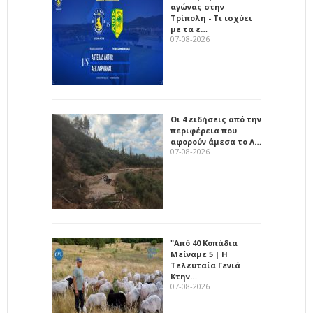
αγώνας στην
Τρίπολη - Τι ισχύει
με τα ε…
07-08-2026
Οι 4 ειδήσεις από την
περιφέρεια που
αφορούν άμεσα το Λ…
07-08-2026
"Από 40 Κοπάδια
Μείναμε 5 | Η
Τελευταία Γενιά
Κτην…
07-08-2026