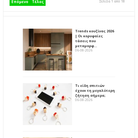
Σελίδα 1 από 18
Επόμενο
Τέλος
Trends κουζίνας 2026
| Οι κορυφαίες
τάσεις που
μεταμορφ…
06-08-2026
Τι είδη σπιτιών
έχουν τη μεγαλύτερη
ζήτηση σήμερα;
06-08-2026