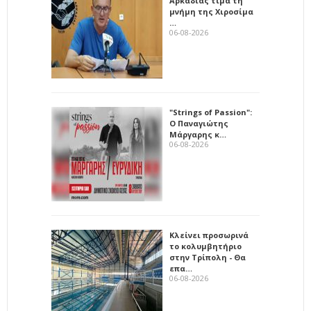
Αρκαδίας τιμά τη
μνήμη της Χιροσίμα
…
06-08-2026
"Strings of Passion":
Ο Παναγιώτης
Μάργαρης κ…
06-08-2026
Κλείνει προσωρινά
το κολυμβητήριο
στην Τρίπολη - Θα
επα…
06-08-2026