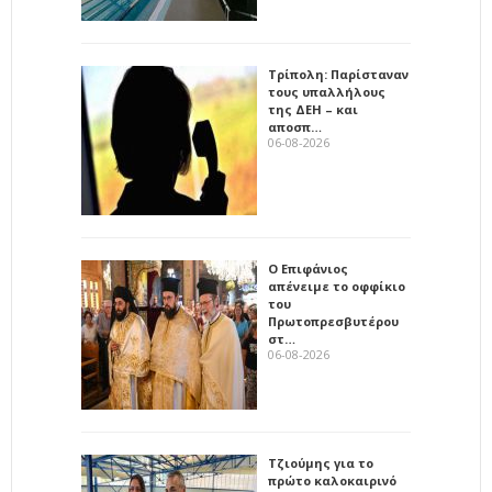
Τρίπολη: Παρίσταναν
τους υπαλλήλους
της ΔΕΗ – και
αποσπ…
06-08-2026
Ο Επιφάνιος
απένειμε το οφφίκιο
του
Πρωτοπρεσβυτέρου
στ…
06-08-2026
Τζιούμης για το
πρώτο καλοκαιρινό