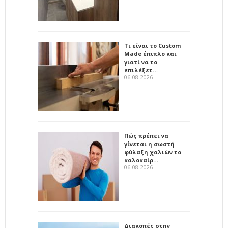
Τι είναι το Custom
Made έπιπλο και
γιατί να το
επιλέξετ…
06-08-2026
Πώς πρέπει να
γίνεται η σωστή
φύλαξη χαλιών το
καλοκαίρ…
06-08-2026
Διακοπές στην