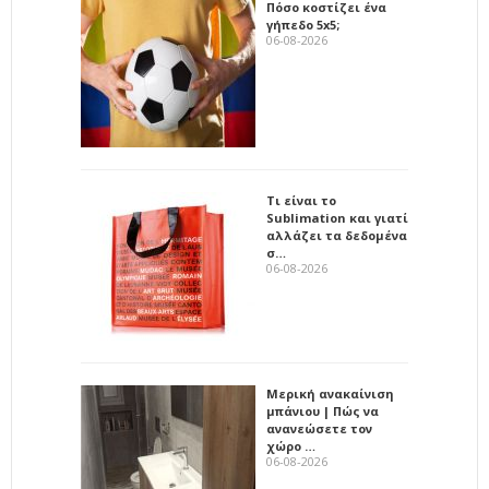
Πόσο κοστίζει ένα
γήπεδο 5x5;
06-08-2026
Τι είναι το
Sublimation και γιατί
αλλάζει τα δεδομένα
σ…
06-08-2026
Μερική ανακαίνιση
μπάνιου | Πώς να
ανανεώσετε τον
χώρο …
06-08-2026