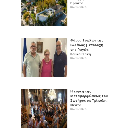
Πραστό
06-08-2026
Φάρος Τυφλών της
Ελλάδος | Υποδοχή
της Γωγώς
Ρουκουτάκη…
06-08-2026
Η εορτή της
Μεταμορφώσεως του
Σωτήρος σε Τρίπολη,
Νεστά…
06-08-2026