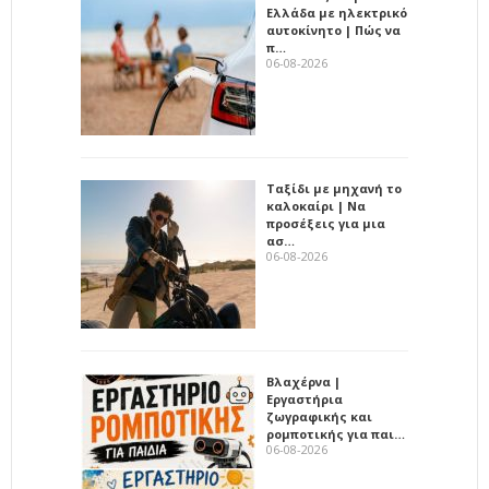
Ελλάδα με ηλεκτρικό
αυτοκίνητο | Πώς να
π…
06-08-2026
Ταξίδι με μηχανή το
καλοκαίρι | Να
προσέξεις για μια
ασ…
06-08-2026
Βλαχέρνα |
Εργαστήρια
ζωγραφικής και
ρομποτικής για παι…
06-08-2026