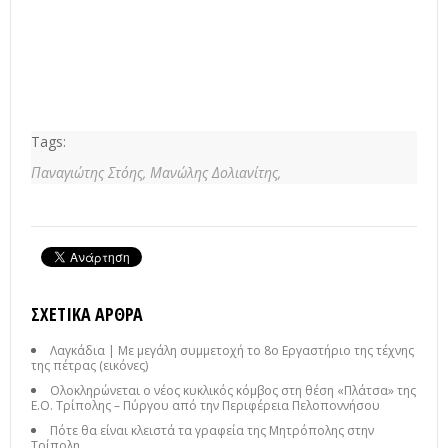
Tags:
Παναγιώτης Στόης,
Μανώλης Δολιανίτης,
ΣΧΕΤΙΚΆ ΆΡΘΡΑ
Λαγκάδια | Με μεγάλη συμμετοχή το 8ο Εργαστήριο της τέχνης
της πέτρας (εικόνες)
Ολοκληρώνεται ο νέος κυκλικός κόμβος στη θέση «Πλάτσα» της
Ε.Ο. Τρίπολης – Πύργου από την Περιφέρεια Πελοποννήσου
Πότε θα είναι κλειστά τα γραφεία της Μητρόπολης στην
Τρίπολη