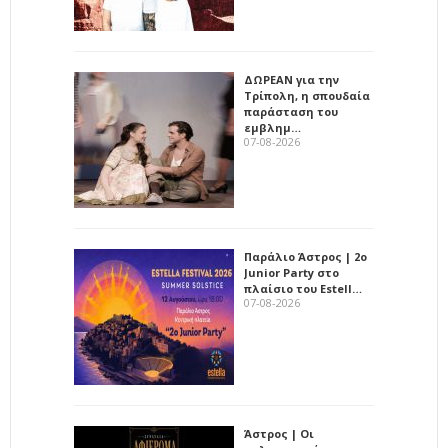
ΔΩΡΕΑΝ για την
Τρίπολη, η σπουδαία
παράσταση του
εμβλημ…
07-08-2026
Παράλιο Άστρος | 2ο
Junior Party στο
πλαίσιο του Estell…
07-08-2026
Άστρος | Οι