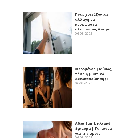
Πότε χρειάζονται
αλλαγή τα
κουφώματα
αλουμινίου; 6 σημά…
06-08-2026
Φερομόνες | Μύθος,
τάση ή μυστικό
αυτοπεποίθησης;
06-08-2026
After Sun & ηλιακό
έγκαυμα | Τα πάντα
για την φροντ…
06-08-2026