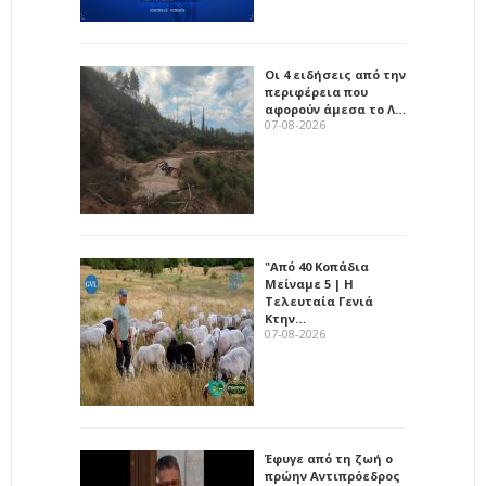
Οι 4 ειδήσεις από την
περιφέρεια που
αφορούν άμεσα το Λ…
07-08-2026
"Από 40 Κοπάδια
Μείναμε 5 | Η
Τελευταία Γενιά
Κτην…
07-08-2026
Έφυγε από τη ζωή ο
πρώην Αντιπρόεδρος