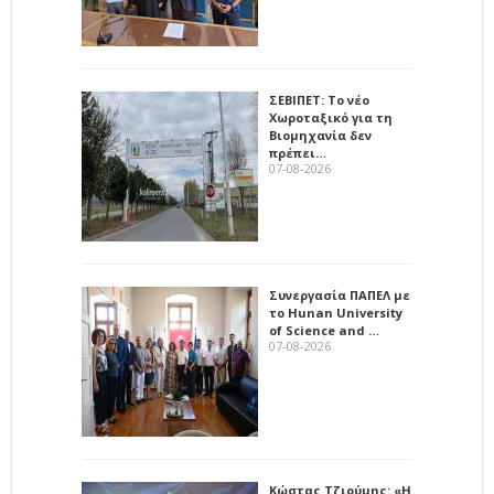
ΣΕΒΙΠΕΤ: Το νέο
Χωροταξικό για τη
Βιομηχανία δεν
πρέπει…
07-08-2026
Συνεργασία ΠΑΠΕΛ με
το Hunan University
of Science and …
07-08-2026
Κώστας Τζιούμης: «Η