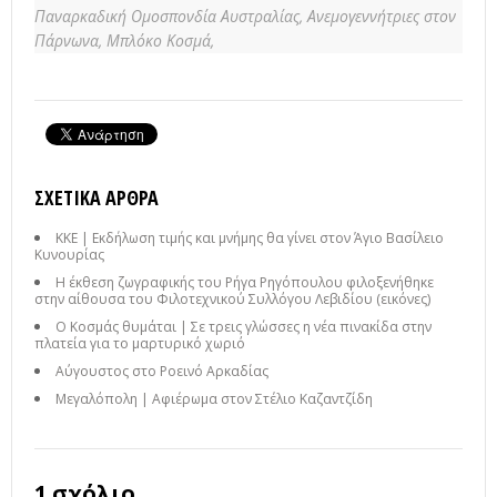
Παναρκαδική Ομοσπονδία Αυστραλίας,
Ανεμογεννήτριες στον
Πάρνωνα,
Μπλόκο Κοσμά,
ΣΧΕΤΙΚΆ ΆΡΘΡΑ
ΚΚΕ | Εκδήλωση τιμής και μνήμης θα γίνει στον Άγιο Βασίλειο
Κυνουρίας
Η έκθεση ζωγραφικής του Ρήγα Ρηγόπουλου φιλοξενήθηκε
στην αίθουσα του Φιλοτεχνικού Συλλόγου Λεβιδίου (εικόνες)
Ο Κοσμάς θυμάται | Σε τρεις γλώσσες η νέα πινακίδα στην
πλατεία για το μαρτυρικό χωριό
Αύγουστος στο Ροεινό Αρκαδίας
Μεγαλόπολη | Αφιέρωμα στον Στέλιο Καζαντζίδη
1 σχόλιο