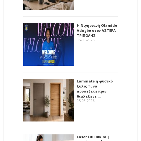
Η Νιγηριανή Olamide
Adugbe στον ΑΣΤΕΡΑ
ΤΡΙΠΟΛΗΣ
05-08-2026
Laminate ή φυσικό
ξύλο; Τι να
προσέξετε πριν
διαλέξετε …
05-08-2026
Laser Full Bikini |