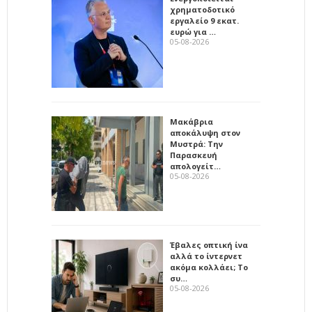
χρηματοδοτικό
εργαλείο 9 εκατ.
ευρώ για …
05-08-2026
Μακάβρια
αποκάλυψη στον
Μυστρά: Την
Παρασκευή
απολογείτ…
05-08-2026
Έβαλες οπτική ίνα
αλλά το ίντερνετ
ακόμα κολλάει; Το
συ…
05-08-2026