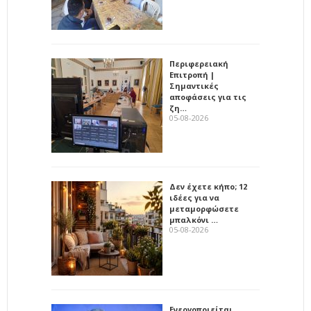
Περιφερειακή
Επιτροπή |
Σημαντικές
αποφάσεις για τις
ζη…
05-08-2026
Δεν έχετε κήπο; 12
ιδέες για να
μεταμορφώσετε
μπαλκόνι …
05-08-2026
Ενεργοποιείται