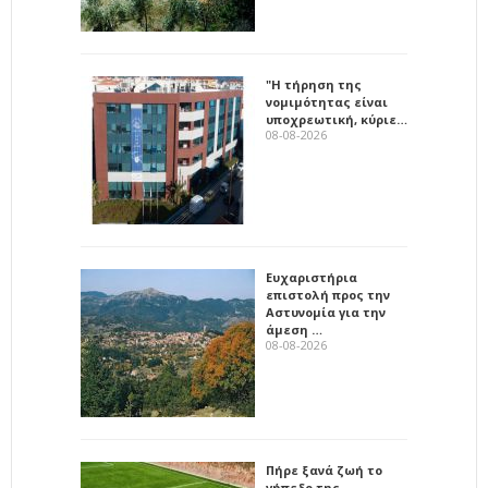
"Η τήρηση της
νομιμότητας είναι
υποχρεωτική, κύριε…
08-08-2026
Ευχαριστήρια
επιστολή προς την
Αστυνομία για την
άμεση …
08-08-2026
Πήρε ξανά ζωή το
γήπεδο της