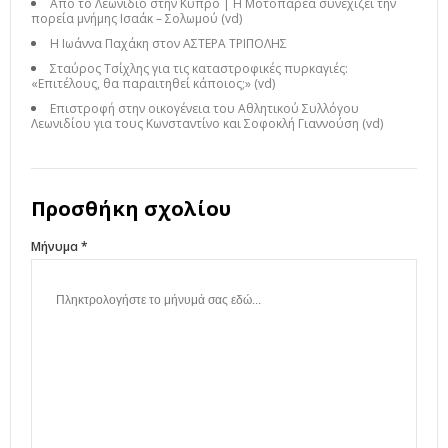
Από το Λεωνίδιο στην Κύπρο | Η Μοτοπαρέα συνεχίζει την
πορεία μνήμης Ισαάκ – Σολωμού (vd)
Η Ιωάννα Παχάκη στον ΑΣΤΕΡΑ ΤΡΙΠΟΛΗΣ
Σταύρος Τσίχλης για τις καταστροφικές πυρκαγιές:
«Επιτέλους, θα παραιτηθεί κάποιος;» (vd)
Επιστροφή στην οικογένεια του Αθλητικού Συλλόγου
Λεωνιδίου για τους Κωνσταντίνο και Σοφοκλή Γιαννούση (vd)
Προσθήκη σχολίου
Μήνυμα *