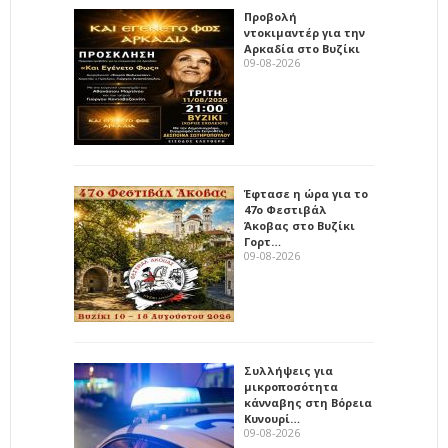
Προβολή
ντοκιμαντέρ για την
Αρκαδία στο Βυζίκι
09-08-2026
Έφτασε η ώρα για το
47ο Φεστιβάλ
Άκοβας στο Βυζίκι
Γορτ…
09-08-2026
Συλλήψεις για
μικροποσότητα
κάνναβης στη Βόρεια
Κυνουρί…
09-08-2026