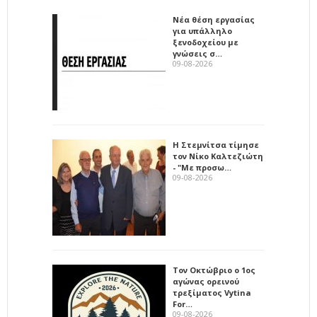
Νέα θέση εργασίας
για υπάλληλο
ξενοδοχείου με
γνώσεις σ…
09-08-2026
Η Στεμνίτσα τίμησε
τον Νίκο Καλτεζιώτη
- "Με προσω…
09-08-2026
Τον Οκτώβριο ο 1ος
αγώνας ορεινού
τρεξίματος Vytina
For…
09-08-2026