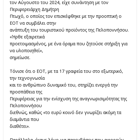
τον Αύγουστο του 2024, είχε συνάντηση με τον
Περιφερειάρχη Δημήτρη
Πτωχό, ο οποίος τον επισκέφθηκε με την προοπτική ο
ΕΟΤ να συμβάλει στην
ανάπτυξη του τουριστικού προϊόντος της Πελοποννήσου.
«Ήρθε εξαιρετικά
προετοιμασμένος, με ένα όραμα που ζητούσε στήριξη για
να υλοποιηθεί»,
σημείωσε.
Τόνισε ότι ο ΕΟΤ, με τα 17 γραφεία του στο εξωτερικό,
την τεχνογνωσία
και το ανθρώπινο δυναμικό του, στηρίζει ενεργά την
προσπάθεια της
Περιφέρειας για την ενίσχυση της αναγνωρισιμότητας της
Πελοποννήσου
διεθνώς, καθώς «το ευρύ κοινό δεν γνωρίζει ακόμη τα
διαμάντια που
διαθέτει».
Παράλληλα, έκανε λόγο για παρεμβάσεις που αφορούν