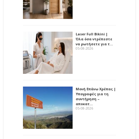
Laser Full Bikini |
Όλα όσα ντρέπεστε
να ρωτήσετε για τ…
05-08-2026
Μονή Επάνω Χρέπας |
Υπογραφές για τη
συντήρηση –
αποκατ…
05-08-2026