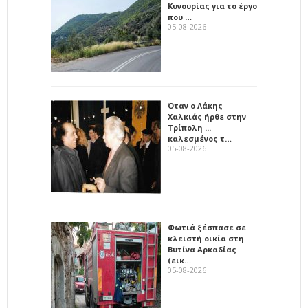
Κυνουρίας για το έργο
που …
05-08-2026
Όταν ο Λάκης
Χαλκιάς ήρθε στην
Τρίπολη ...
καλεσμένος τ…
05-08-2026
Φωτιά ξέσπασε σε
κλειστή οικία στη
Βυτίνα Αρκαδίας
(εικ…
05-08-2026