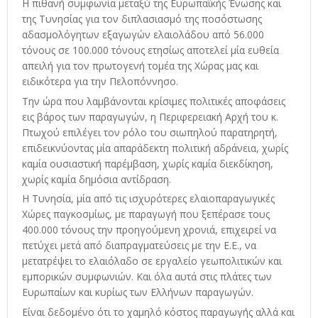
Η πιθανή συμφωνία μεταξύ της Ευρωπαϊκής Ένωσης και
της Τυνησίας για τον διπλασιασμό της ποσόστωσης
αδασμολόγητων εξαγωγών ελαιολάδου από 56.000
τόνους σε 100.000 τόνους ετησίως αποτελεί μία ευθεία
απειλή για τον πρωτογενή τομέα της Χώρας μας και
ειδικότερα για την Πελοπόννησο.
Την ώρα που λαμβάνονται κρίσιμες πολιτικές αποφάσεις
εις βάρος των παραγωγών, η Περιφερειακή Αρχή του κ.
Πτωχού επιλέγει τον ρόλο του σιωπηλού παρατηρητή,
επιδεικνύοντας μία απαράδεκτη πολιτική αδράνεια, χωρίς
καμία ουσιαστική παρέμβαση, χωρίς καμία διεκδίκηση,
χωρίς καμία δημόσια αντίδραση.
Η Τυνησία, μία από τις ισχυρότερες ελαιοπαραγωγικές
Χώρες παγκοσμίως, με παραγωγή που ξεπέρασε τους
400.000 τόνους την προηγούμενη χρονιά, επιχειρεί να
πετύχει μετά από διαπραγματεύσεις με την Ε.Ε., να
μετατρέψει το ελαιόλαδο σε εργαλείο γεωπολιτικών και
εμπορικών συμφωνιών. Και όλα αυτά στις πλάτες των
Ευρωπαίων και κυρίως των Ελλήνων παραγωγών.
Είναι δεδομένο ότι το χαμηλό κόστος παραγωγής αλλά και