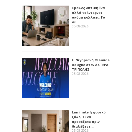
Έβαλες οπτική ίνα
αλλά το ίντερνετ
ακόμα κολλάει; Το
συ…
05-08-2026
Η Νιγηριανή Olamide
Adugbe στον ΑΣΤΕΡΑ
ΤΡΙΠΟΛΗΣ
05-08-2026
Laminate ή φυσικό
ξύλο; Τι να
προσέξετε πριν
διαλέξετε …
05-08-2026