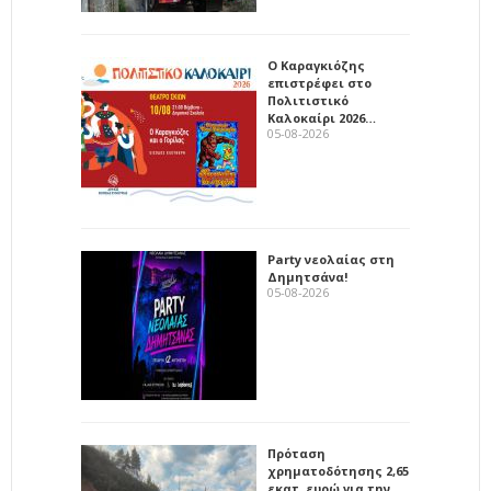
Ο Καραγκιόζης
επιστρέφει στο
Πολιτιστικό
Καλοκαίρι 2026…
05-08-2026
Party νεολαίας στη
Δημητσάνα!
05-08-2026
Πρόταση
χρηματοδότησης 2,65
εκατ. ευρώ για την