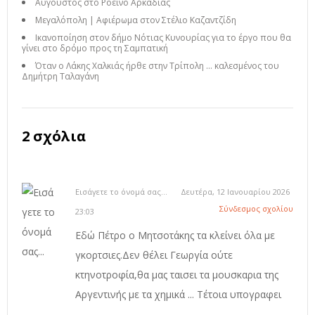
Αύγουστος στο Ροεινό Αρκαδίας
Μεγαλόπολη | Αφιέρωμα στον Στέλιο Καζαντζίδη
Ικανοποίηση στον δήμο Νότιας Κυνουρίας για το έργο που θα
γίνει στο δρόμο προς τη Σαμπατική
Όταν ο Λάκης Χαλκιάς ήρθε στην Τρίπολη ... καλεσμένος του
Δημήτρη Ταλαγάνη
2 σχόλια
Εισάγετε το όνομά σας...
Δευτέρα, 12 Ιανουαρίου 2026
Σύνδεσμος σχολίου
23:03
Εδώ Πέτρο ο Μητσοτάκης τα κλείνει όλα με
γκορτσιες.Δεν θέλει Γεωργία ούτε
κτηνοτροφία,θα μας ταισει τα μουσκαρια της
Αργεντινής με τα χημικά ... Τέτοια υπογραφει