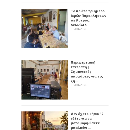
Το πρώτο τριήμερο
Ιερών Παρακλήσεων
σε Άστρος,
Λεωνίδιο…
05-08-2026
Περιφερειακή
Επιτροπή |
Σημαντικές
αποφάσεις για τις
ζη…
05-08-2026
Δεν έχετε κήπο; 12
ιδέες για να
μεταμορφώσετε
μπαλκόνι …