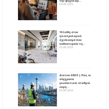
την ψυχολογί…
05-08-2026
10 λάθη στον
ηλεκτρολογικό
σχεδιασμό που
καθυστερούν τη…
05-08-2026
Δίκτυα GNSS | Πώς οι
σύγχρονοι
γεωδαιτικοί σταθμοί
εκμη…
05-08-2026