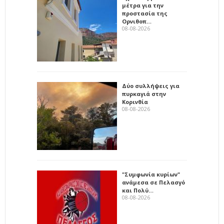
μέτρα για την
προστασία της
Ορνιθοπ…
08-08-2026
Δύο συλλήψεις για
πυρκαγιά στην
Κορινθία
08-08-2026
"Συμφωνία κυρίων"
ανάμεσα σε Πελασγό
και Πολύ…
08-08-2026