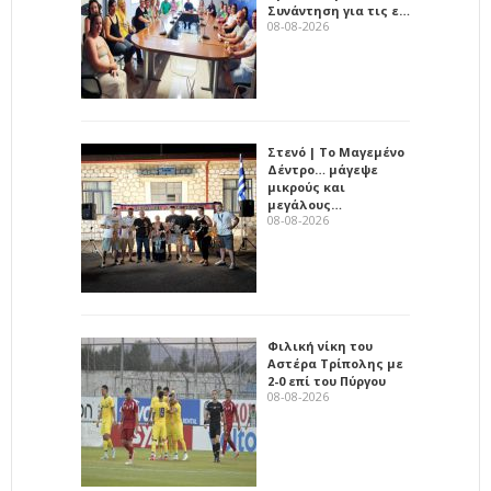
Συνάντηση για τις ε…
08-08-2026
Στενό | Το Μαγεμένο
Δέντρο… μάγεψε
μικρούς και
μεγάλους…
08-08-2026
Φιλική νίκη του
Αστέρα Τρίπολης με
2-0 επί του Πύργου
08-08-2026