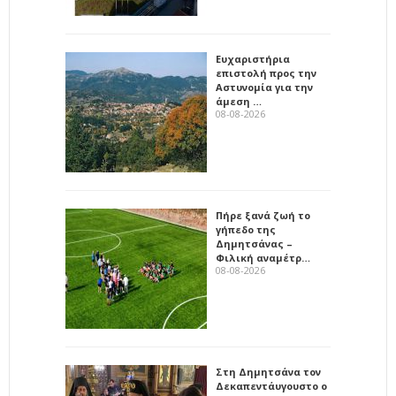
Ευχαριστήρια
επιστολή προς την
Αστυνομία για την
άμεση …
08-08-2026
Πήρε ξανά ζωή το
γήπεδο της
Δημητσάνας –
Φιλική αναμέτρ…
08-08-2026
Στη Δημητσάνα τον
Δεκαπεντάυγουστο ο