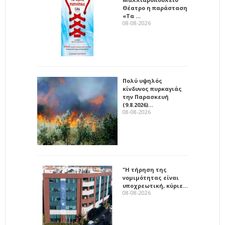
Θέατρο η παράσταση
«Τα …
08-08-2026
Πολύ υψηλός
κίνδυνος πυρκαγιάς
την Παρασκευή
(9.8.2026)…
08-08-2026
"Η τήρηση της
νομιμότητας είναι
υποχρεωτική, κύριε…
08-08-2026