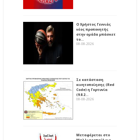
Ο Χρήστος Γεννιάς
νέος προπονητής
στην ομάδα μπάσκετ
το…
08-08-2026
Σε κατάσταση
κινητοποίησης (Red
Code) η Γορτυνία
(9.8.2…
08-08-2026
Μεταφέρεται στο
Μαλλιαροπούλειο