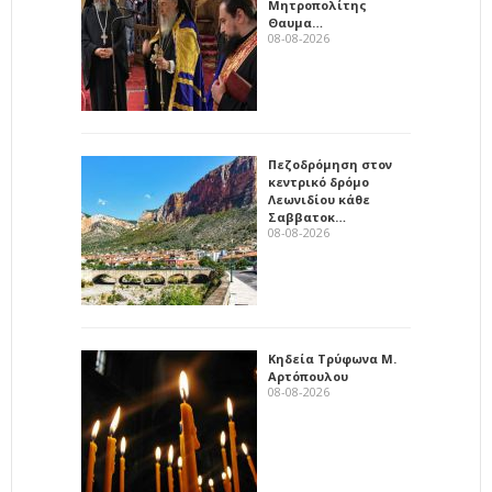
Μητροπολίτης
Θαυμα…
08-08-2026
Πεζοδρόμηση στον
κεντρικό δρόμο
Λεωνιδίου κάθε
Σαββατοκ…
08-08-2026
Κηδεία Τρύφωνα Μ.
Αρτόπουλου
08-08-2026