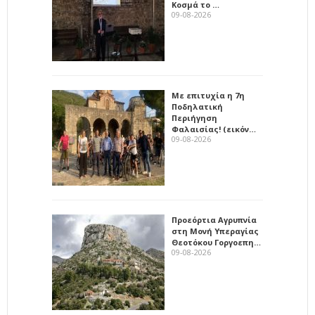
Κοσμά το …
09-08-2026
Με επιτυχία η 7η
Ποδηλατική
Περιήγηση
Φαλαισίας! (εικόν…
09-08-2026
Προεόρτια Αγρυπνία
στη Μονή Υπεραγίας
Θεοτόκου Γοργοεπη…
09-08-2026