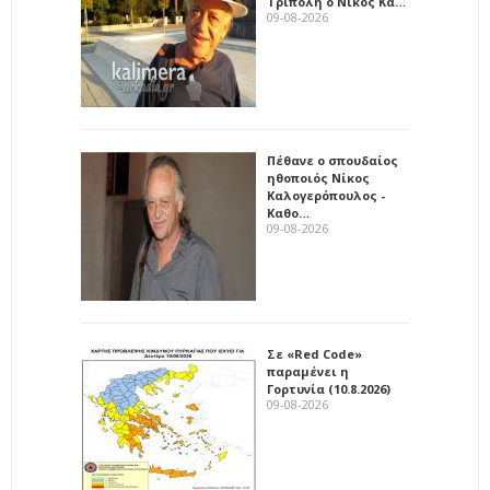
Τρίπολη ο Νίκος Κα…
09-08-2026
Πέθανε ο σπουδαίος
ηθοποιός Νίκος
Καλογερόπουλος -
Καθο…
09-08-2026
Σε «Red Code»
παραμένει η
Γορτυνία (10.8.2026)
09-08-2026