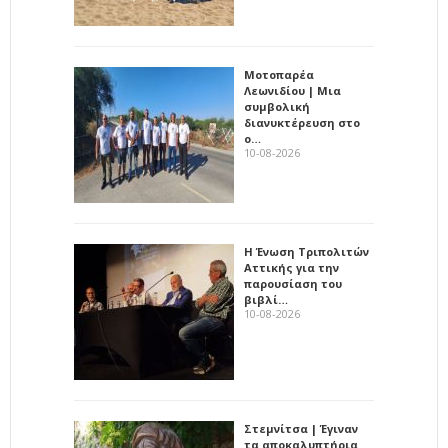
Μοτοπαρέα
Λεωνιδίου | Μια
συμβολική
διανυκτέρευση στο
ο…
10-08-2026
Η Ένωση Τριπολιτών
Αττικής για την
παρουσίαση του
βιβλί…
10-08-2026
Στεμνίτσα | Έγιναν
τα αποκαλυπτήρια