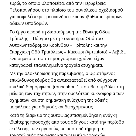
ευρώ, το οποίο υλοποιείται από την Περιφέρεια
Πελοποννήσου στο πλαίσιο του συνολικού σχεδιασμού
για ασφαλέστερες μετακινήσεις και αναβάθμιση κρίσιμων
οδικών υποδομών.
Το έργο αφορά τη διασταύρωση της Εθνικής Οδού
Τρίπολης – Πύργου με τη Συνδετήρια Οδό του
Αυτοκινητόδρομου Κορίνθου – Τρίπολης και την
Επαρχιακή Οδό Τριπόλεως – Κακούρι (Αρτεμίσιο) – Λεβίδι,
ένα σημείο όπου τα προηγούμενα χρόνια είχαν
καταγραφεί επανειλημμένα τροχαία ατυχήματα.
Με την ολοκλήρωση της παρέμβασης, ο υφιστάμενος
επικίνδυνος κόμβος θα αντικατασταθεί από σύγχρονη
κυκλική διαμόρφωση (roundabout), που θα συμβάλει στη
μείωση των ταχυτήτων, στην ομαλότερη κυκλοφορία των
οχημάτων και στη σημαντική ενίσχυση της οδικής
ασφάλειας για οδηγούς και διερχόμενους.
Κατά τη διάρκεια της αυτοψίας επισημάνθηκε η ανάγκη
ιδιαίτερης προσοχής από τους οδηγούς κατά την περίοδο
εκτέλεσης των εργασιών, με αυστηρή τήρηση της
εργοταξιακής σήμανσης και των κυκλοφοριακών