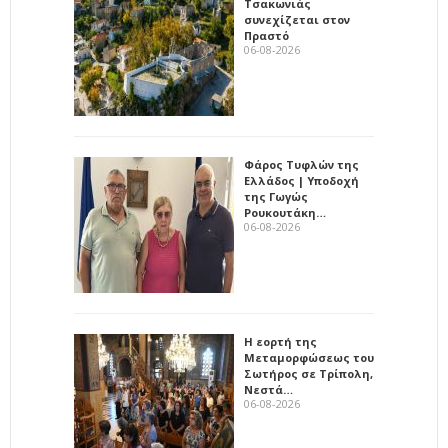
Τσακωνιάς
συνεχίζεται στον
Πραστό
06-08-2026
Φάρος Τυφλών της
Ελλάδος | Υποδοχή
της Γωγώς
Ρουκουτάκη…
06-08-2026
Η εορτή της
Μεταμορφώσεως του
Σωτήρος σε Τρίπολη,
Νεστά…
06-08-2026