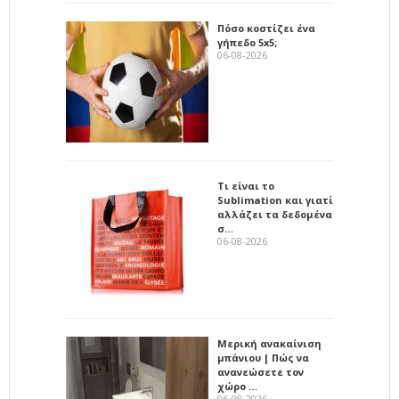
Πόσο κοστίζει ένα
γήπεδο 5x5;
06-08-2026
Τι είναι το
Sublimation και γιατί
αλλάζει τα δεδομένα
σ…
06-08-2026
Μερική ανακαίνιση
μπάνιου | Πώς να
ανανεώσετε τον
χώρο …
06-08-2026