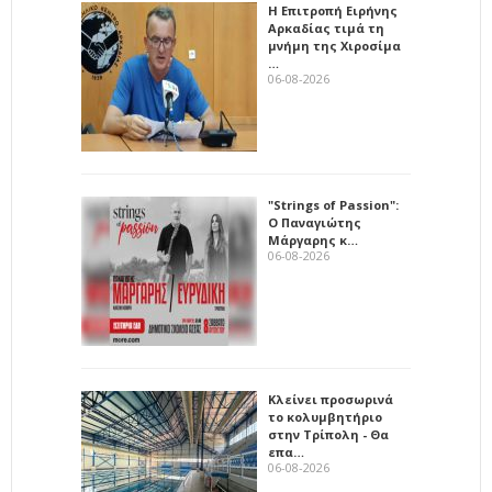
Η Επιτροπή Ειρήνης
Αρκαδίας τιμά τη
μνήμη της Χιροσίμα
…
06-08-2026
"Strings of Passion":
Ο Παναγιώτης
Μάργαρης κ…
06-08-2026
Κλείνει προσωρινά
το κολυμβητήριο
στην Τρίπολη - Θα
επα…
06-08-2026