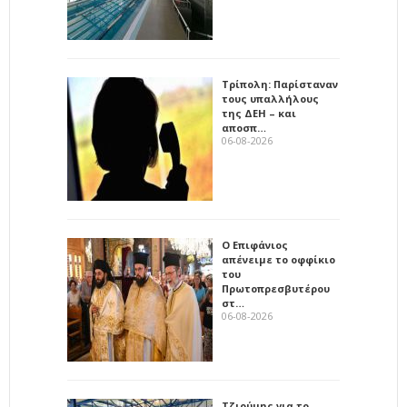
Τρίπολη: Παρίσταναν
τους υπαλλήλους
της ΔΕΗ – και
αποσπ…
06-08-2026
Ο Επιφάνιος
απένειμε το οφφίκιο
του
Πρωτοπρεσβυτέρου
στ…
06-08-2026
Τζιούμης για το