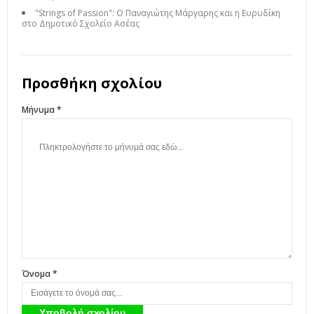
"Strings of Passion": Ο Παναγιώτης Μάργαρης και η Ευρυδίκη
Έγκριση Παράτασης καταληκτικής ημερομηνίας περαιώσεως της
στο Δημοτικό Σχολείο Ασέας
Μελέτης με τίτλο: «ΜΕΛΕΤΗ ΑΝΤΙΠΛΗΜΜΥΡΙΚΗΣ ΠΡΟΣΤΑΣΙΑΣ
Δ.Ε. ΜΑΝΤΙΝΕΙΑΣ», προϋπολογισμού 402.174,01 € (πλέον ΦΠΑ
(απ:
175581)
Προσθήκη σχολίου
Δ/ΝΣΗ ΤΕΧΝΙΚΩΝ ΕΡΓΩΝ ΠΕΡΙΦΕΡΕΙΑΣ
ΠΕΛΟΠΟΝΝΗΣΟΥ
Μήνυμα *
Όνομα *