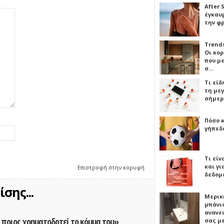
After 
έγκαυμ
την φ
Trends
Οι κο
που μ
σ…
Τι είδ
τη με
σήμερ
Πόσο 
γήπεδο
Τι είν
και γι
Επιστροφή στην κορυφή
δεδομ
σης...
Μερικ
μπάνιο
ανανε
ποιος χρηματοδοτεί το κόμμα του»
σας μ