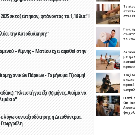
Τι είν
έπιπλο
2025 εκτοξεύτηκαν, φτάνοντας τα 1,16 δισ."!
επιλέ
Πώς πρ
ύει την Αυτοδιοίκηση!"
σωστή
το καλ
ενού – Λίμνης – Ματίου έχει αφεθεί στην
Διακο
με ηλ
αυτοκ
προετ
ιομηχανικών Πάρκων - Το μήνυμα Τζιούμη!
Ταξίδ
καλοκ
προσέξ
ασφαλ
άκι): "Κλειστή για έξι (6) μήνες. Ακόμα να
Γιατί
λιμάκιο"
Online
Αποκω
ψυχολ
ε λόγω συνταξιοδότησης η Διευθύντρια,
 Γεωργούλη