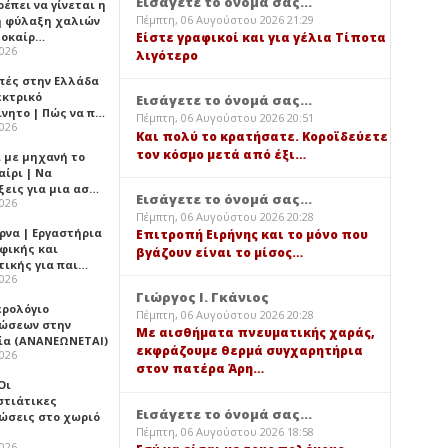
Εισάγετε το όνομά σας...
έπει να γίνεται η
Πέμπτη, 06 Αυγούστου 2026 21:29
 φύλαξη χαλιών
λοκαίρ…
Είστε γραφικοί και για γέλια Τίποτα
2026
λιγότερο
πές στην Ελλάδα
εκτρικό
Εισάγετε το όνομά σας...
ίνητο | Πώς να π…
Πέμπτη, 06 Αυγούστου 2026 20:51
2026
Και πολύ το κρατήσατε. Κοροϊδεύετε
τον κόσμο μετά από έξι…
ι με μηχανή το
αίρι | Να
ξεις για μια ασ…
Εισάγετε το όνομά σας...
2026
Πέμπτη, 06 Αυγούστου 2026 20:28
ρνα | Εργαστήρια
Επιτροπή Ειρήνης και το μόνο που
φικής και
βγάζουν είναι το μίσος…
τικής για παι…
2026
Γιώργος Ι. Γκάνιος
ερολόγιο
Πέμπτη, 06 Αυγούστου 2026 20:28
ώσεων στην
Με αισθήματα πνευματικής χαράς,
ία (ΑΝΑΝΕΩΝΕΤΑΙ)
εκφράζουμε θερμά συγχαρητήρια
2026
στον πατέρα Άρη…
 Οι
στιάτικες
Εισάγετε το όνομά σας...
ώσεις στο χωριό
Πέμπτη, 06 Αυγούστου 2026 18:58
2026