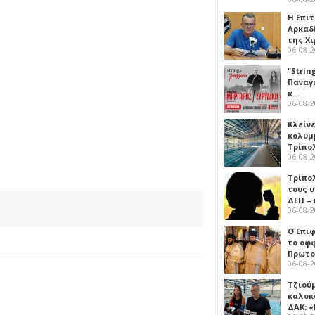
Η Επι
Αρκαδ
της Χ
06-08-
"Strin
Παναγ
κ…
06-08-
Κλείν
κολυμ
Τρίπο
06-08-
Τρίπο
τους 
ΔΕΗ –
06-08-
Ο Επι
το οφφ
Πρωτο
06-08-
Τζιού
καλοκ
ΔΑΚ: 