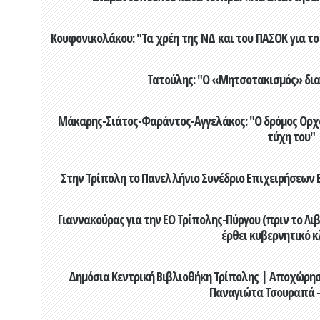
Κουφονικολάκου: "Τα χρέη της ΝΔ και του ΠΑΣΟΚ για το 
Τατούλης: "Ο «Μητσοτακισμός» διαλ
Μάκαρης-Σιάτος-Φαράντος-Αγγελάκος: "Ο δρόμος Ορχομ
τύχη του"
Στην Τρίπολη το Πανελλήνιο Συνέδριο Επιχειρήσεων Β
Γιαννακούρας για την EO Τρίπολης-Πύργου (πριν το Λιβαδ
έρθει κυβερνητικό κ
Δημόσια Κεντρική Βιβλιοθήκη Τρίπολης | Αποχώρησ
Παναγιώτα Τσουραπά -