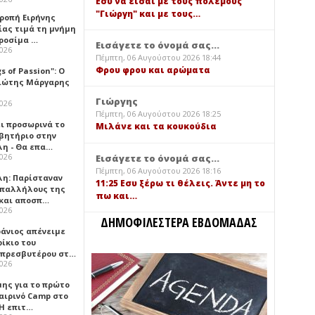
Εσύ να είσαι με τους πολέμους
"Γιώργη" και με τους…
τροπή Ειρήνης
ίας τιμά τη μνήμη
ιροσίμα …
Εισάγετε το όνομά σας...
2026
Πέμπτη, 06 Αυγούστου 2026 18:44
Φρου φρου και αρώματα
gs of Passion": Ο
ιώτης Μάργαρης
Γιώργης
2026
Πέμπτη, 06 Αυγούστου 2026 18:25
ει προσωρινά το
Μιλάνε και τα κουκούδια
βητήριο στην
λη - Θα επα…
2026
Εισάγετε το όνομά σας...
Πέμπτη, 06 Αυγούστου 2026 18:16
λη: Παρίσταναν
11:25 Εσυ ξέρω τι θέλεις. Άντε μη το
υπαλλήλους της
πω και…
 και αποσπ…
2026
ΔΗΜΟΦΙΛΕΣΤΕΡΑ ΕΒΔΟΜΑΔΑΣ
φάνιος απένειμε
ίκιο του
πρεσβυτέρου στ…
2026
μης για το πρώτο
αιρινό Camp στο
«Η επιτ…