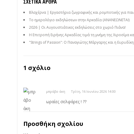
ΣΧΕΤΙΚΆ ΆΡΘΡΑ
Βλαχέρνα | Εργαστήρια ζωγραφικής και ρομποτικής για παι
Το ημερολόγιο εκδηλώσεων στην Αρκαδία (ΑΝΑΝΕΩΝΕΤΑΙ)
2026 | Οι Αυγουστιάτικες εκδηλώσεις στο χωριό Πιάνα!
Η Επιτροπή Ειρήνης Αρκαδίας τιμά τη μνήμη της Χιροσίμα κ
"Strings of Passion": Ο Παναγιώτης Μάργαρης και η Ευρυδίκ
1 σχόλιο
μπράβο άκη
Τρίτη, 16 Ιουνίου 2026 14:00
ωραίες σελφάρες ! ??
Προσθήκη σχολίου