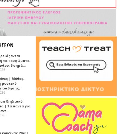
ΗΣΕΩΝ
χρειάζονται
ή τα κουφώματα
ινίου; 6 σημά…
2026
όνες | Μύθος,
ή μυστικό
εποίθησης;
2026
Sun & ηλιακό
α | Τα πάντα για
ροντ…
2026
 κουζίνας 2026 |