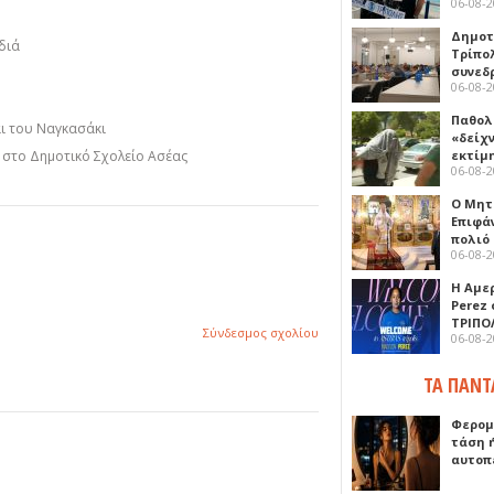
06-08-
Δημοτ
διά
Τρίπο
συνεδ
06-08-
Παθολ
αι του Ναγκασάκι
«δείχ
εκτίμ
η στο Δημοτικό Σχολείο Ασέας
06-08-
Ο Μητ
Επιφά
πολιό
06-08-
Η Αμε
Perez
ΤΡΙΠΟ
Σύνδεσμος σχολίου
06-08-
ΤΑ ΠΑΝΤ
Φερομ
τάση 
αυτοπ