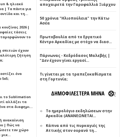
Sun & ηλιακό
αποχαιρετά την Γαρυφαλλιά Ξιάρχου
α | Τα πάντα για
ροντίδα και τη…
50 χρόνια "Ηλιοπούλεια" την Κάτω
Ασέα
 κουζίνας 2026 |
ρυφαίες τάσεις
Πρωτοβουλία από το Εργατικό
εταμορφώνουν το
Κέντρο Αρκαδίας με στόχο να διασ…
η σπιτιών έχουν
γαλύτερη ζήτηση
Πάρνωνας - Κεδρόδασος Μαλεβής |
α;
"Δεν έχουν γίνει εργασί…
κοστίζει ένα
Τι γίνεται με τα τραπεζοκαθίσματα
 5x5;
στη Γορτυνία;
ΔΗΜΟΦΙΛΕΣΤΕΡΑ ΜΗΝΑ
αι το Sublimation
ατί αλλάζει τα
ένα στα διαφημι…
Το ημερολόγιο εκδηλώσεων στην
Αρκαδία (ΑΝΑΝΕΩΝΕΤΑΙ…
ή ανακαίνιση
υ | Πώς να
Κάπνα από τις πυρκαγιές της
ώσετε τον χώρο
Αττικής στον ουρανό τη…
ε μικ…