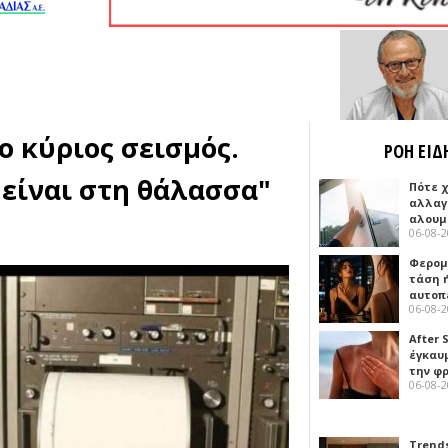
ο κύριος σεισμός.
ΡΟΗ ΕΙΔ
 είναι στη θάλασσα"
Πότε 
αλλαγ
αλουμ
06-08-
Φερομ
τάση 
αυτοπ
06-08-
After 
έγκαυμ
την φ
06-08-
Trends