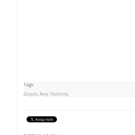
Tags:
Σεισμός,
Άκης Τσελέντης,