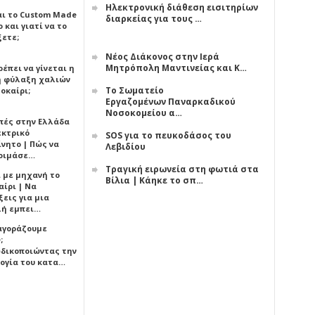
Ηλεκτρονική διάθεση εισιτηρίων
αι το Custom Made
διαρκείας για τους …
 και γιατί να το
ξετε;
Νέος Διάκονος στην Ιερά
Μητρόπολη Μαντινείας και Κ…
έπει να γίνεται η
 φύλαξη χαλιών
Το Σωματείο
οκαίρι;
Εργαζομένων Παναρκαδικού
Νοσοκομείου α…
πές στην Ελλάδα
εκτρικό
SOS για το πευκοδάσος του
ίνητο | Πώς να
Λεβιδίου
οιμάσε…
Τραγική ειρωνεία στη φωτιά στα
ι με μηχανή το
Βίλια | Κάηκε το σπ…
αίρι | Να
εις για μια
ή εμπει…
 αγοράζουμε
;
δικοποιώντας την
ογία του κατα…