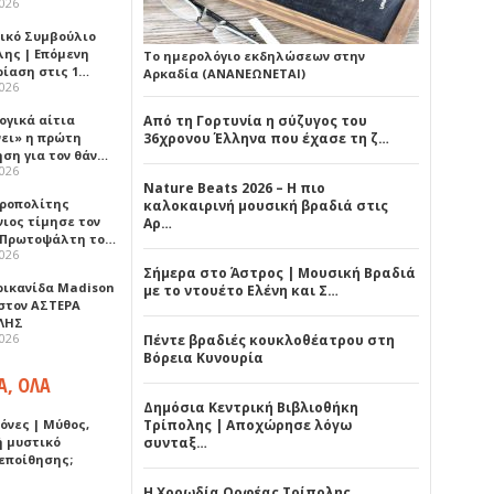
2026
ικό Συμβούλιο
λης | Επόμενη
Το ημερολόγιο εκδηλώσεων στην
ρίαση στις 1…
Αρκαδία (ΑΝΑΝΕΩΝΕΤΑΙ)
2026
ογικά αίτια
Από τη Γορτυνία η σύζυγος του
νει» η πρώτη
36χρονου Έλληνα που έχασε τη ζ…
ηση για τον θάν…
2026
Nature Beats 2026 – Η πιο
ροπολίτης
καλοκαιρινή μουσική βραδιά στις
νιος τίμησε τον
Αρ…
 Πρωτοψάλτη το…
2026
Σήμερα στο Άστρος | Μουσική Βραδιά
ρικανίδα Madison
με το ντουέτο Ελένη και Σ…
 στον ΑΣΤΕΡΑ
ΛΗΣ
2026
Πέντε βραδιές κουκλοθέατρου στη
Βόρεια Κυνουρία
Α, ΟΛΑ
Δημόσια Κεντρική Βιβλιοθήκη
όνες | Μύθος,
Τρίπολης | Αποχώρησε λόγω
ή μυστικό
συνταξ…
εποίθησης;
Η Χορωδία Ορφέας Τρίπολης