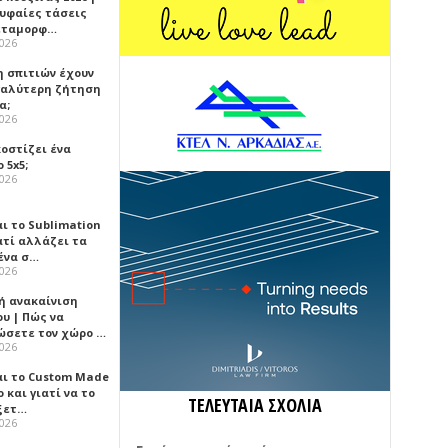
ρυφαίες τάσεις
εταμορφ…
2026
η σπιτιών έχουν
γαλύτερη ζήτηση
α;
2026
κοστίζει ένα
 5x5;
2026
αι το Sublimation
ατί αλλάζει τα
ένα σ…
2026
ή ανακαίνιση
υ | Πώς να
ώσετε τον χώρο …
2026
αι το Custom Made
 και γιατί να το
ΤΕΛΕΥΤΑΙΑ ΣΧΟΛΙΑ
ξετ…
2026