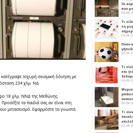
Οι κο
που μ
06-08-
Τι είδ
τη με
σήμερ
06-08-
Πόσο 
γήπεδο
06-08-
Τι είν
και γι
ο κατέγραψε Ισχυρή σεισμική δόνηση με
δεδομ
06-08-
απόσταση 234 χλμ. ΝΔ
Μερικ
μπάνιο
ώρο 18 χλμ. ΝΝΔ της Μεθώνης.
ανανε
 Προσέξτε τα παιδιά σας αν είναι στη
06-08-
οιο μετασεισμό. Εφαρμόστε τα γνωστά
Τι είν
έπιπλο
επιλέ
06-08-