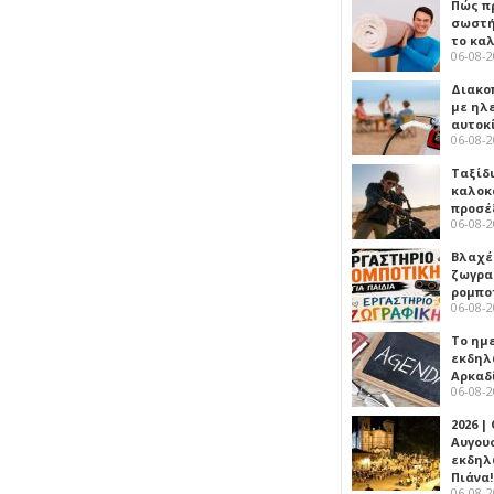
Πώς πρ
σωστή
το κα
06-08-
Διακο
με ηλ
αυτοκ
06-08-
Ταξίδ
καλοκ
προσέ
06-08-
Βλαχέ
ζωγρα
ρομπο
06-08-
Το ημ
εκδηλ
Αρκαδ
06-08-
2026 |
Αυγου
εκδηλ
Πιάνα!
06-08-