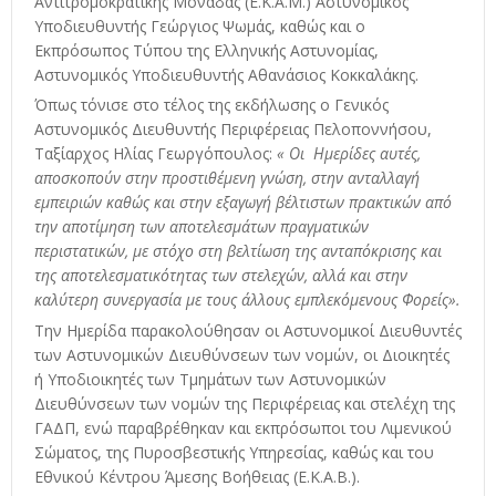
Αντιτρομοκρατικής Μονάδας (Ε.Κ.Α.Μ.) Αστυνομικός
Υποδιευθυντής Γεώργιος Ψωμάς, καθώς και ο
Εκπρόσωπος Τύπου της Ελληνικής Αστυνομίας,
Αστυνομικός Υποδιευθυντής Αθανάσιος Κοκκαλάκης.
Όπως τόνισε στο τέλος της εκδήλωσης ο Γενικός
Αστυνομικός Διευθυντής Περιφέρειας Πελοποννήσου,
Ταξίαρχος Ηλίας Γεωργόπουλος:
« Οι Ημερίδες αυτές,
αποσκοπούν στην προστιθέμενη γνώση, στην ανταλλαγή
εμπειριών καθώς και στην εξαγωγή βέλτιστων πρακτικών από
την αποτίμηση των αποτελεσμάτων πραγματικών
περιστατικών, με στόχο στη βελτίωση της ανταπόκρισης και
της αποτελεσματικότητας των στελεχών, αλλά και στην
καλύτερη συνεργασία με τους άλλους εμπλεκόμενους Φορείς».
Την Ημερίδα παρακολούθησαν οι Αστυνομικοί Διευθυντές
των Αστυνομικών Διευθύνσεων των νομών, οι Διοικητές
ή Υποδιοικητές των Τμημάτων των Αστυνομικών
Διευθύνσεων των νομών της Περιφέρειας και στελέχη της
ΓΑΔΠ, ενώ παραβρέθηκαν και εκπρόσωποι του Λιμενικού
Σώματος, της Πυροσβεστικής Υπηρεσίας, καθώς και του
Εθνικού Κέντρου Άμεσης Βοήθειας (Ε.Κ.Α.Β.).