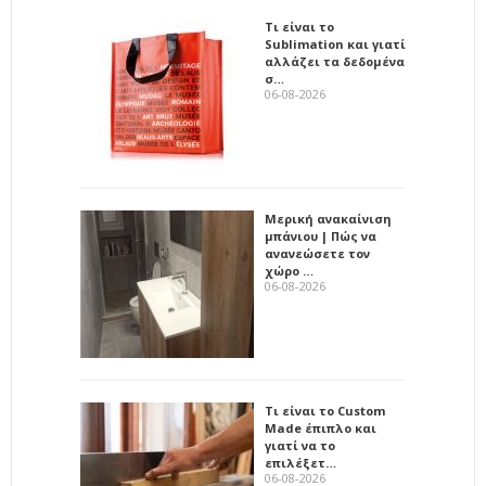
Τι είναι το
Sublimation και γιατί
αλλάζει τα δεδομένα
σ…
06-08-2026
Μερική ανακαίνιση
μπάνιου | Πώς να
ανανεώσετε τον
χώρο …
06-08-2026
Τι είναι το Custom
Made έπιπλο και
γιατί να το
επιλέξετ…
06-08-2026