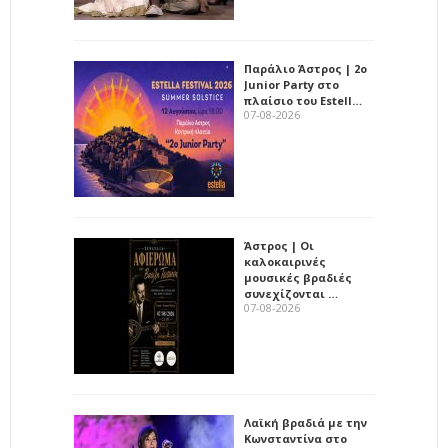
Παράλιο Άστρος | 2ο
Junior Party στο
πλαίσιο του Estell…
07-08-2026
Άστρος | Οι
καλοκαιρινές
μουσικές βραδιές
συνεχίζονται …
07-08-2026
Λαϊκή βραδιά με την
Κωνσταντίνα στο