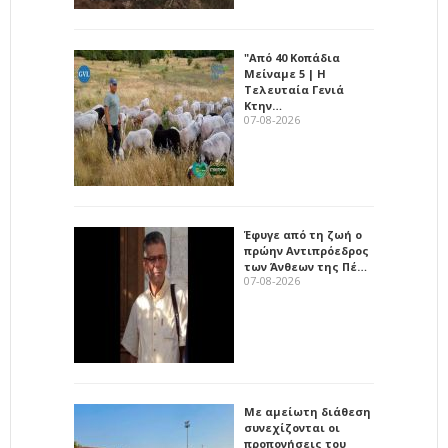
"Από 40 Κοπάδια
Μείναμε 5 | Η
Τελευταία Γενιά
Κτην…
07-08-2026
Έφυγε από τη ζωή ο
πρώην Αντιπρόεδρος
των Άνθεων της Πέ…
07-08-2026
Με αμείωτη διάθεση
συνεχίζονται οι
προπονήσεις του