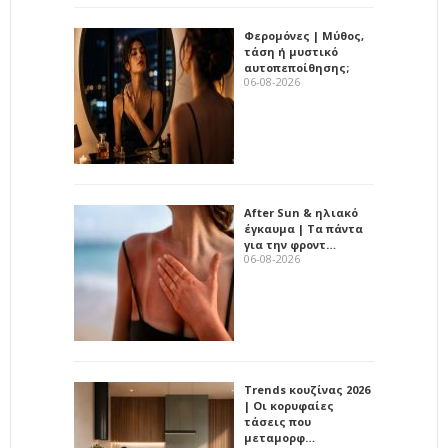
Φερομόνες | Μύθος,
τάση ή μυστικό
αυτοπεποίθησης;
06-08-2026
After Sun & ηλιακό
έγκαυμα | Τα πάντα
για την φροντ…
06-08-2026
Trends κουζίνας 2026
| Οι κορυφαίες
τάσεις που
μεταμορφ…