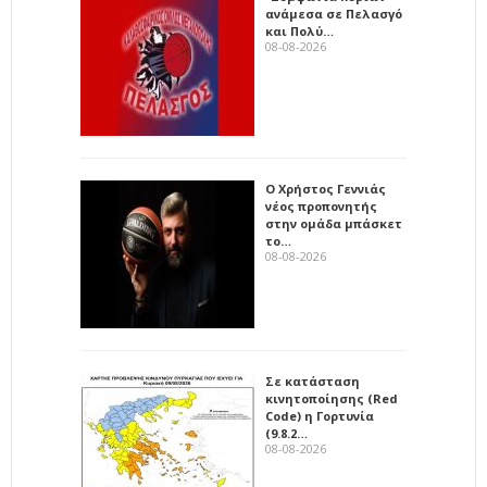
ανάμεσα σε Πελασγό
και Πολύ…
08-08-2026
Ο Χρήστος Γεννιάς
νέος προπονητής
στην ομάδα μπάσκετ
το…
08-08-2026
Σε κατάσταση
κινητοποίησης (Red
Code) η Γορτυνία
(9.8.2…
08-08-2026