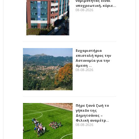
νομιμότητας είναι
υποχρεωτική, κύριε…
08-08-2026
Ευχαριστήρια
επιστολή προς την
Αστυνομία για την
άμεση …
08-08-2026
Πήρε ξανά ζωή το
γήπεδο της
Δημητσάνας –
Φιλική αναμέτρ…
08-08-2026