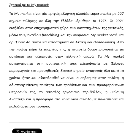
Σχετικά με τα My market:
Τα My market είναι μία αμιγώς ελληνική αλυσίδα super market με 227
σημεία πώλησης σε όλη την Ελλάδα. Ιδρύθηκε το 1976. Το 2021
εισήλθαν στον επιχειρηματικό χώρο των καταστημάτων της γειτονιάς,
μέσω του μοντέλου franchising και την ονομασία: My market Local, και
αριθμούν 46 συνολικά καταστήματα σε Αττική και Θεσσαλονίκη. Από
την πρώτη μέρα λειτουργίας της, η εταιρεία δραστηριοποιείται με
συνέπεια και αξιοπιστία στην ελληνική αγορά. Τα My market
συνεργάζονται στη συντριπτική τους πλειοψηφία με Έλληνες
παραγωγούς και προμηθευτές. Βασικό σημείο αναφοράς όλα αυτά τα
χρόνια ήταν και εξακολουθεί να είναι ο σεβασμός στον πελάτη, η
αδιαπραγμάτευτη ποιότητα των προϊόντων και των προσφερόμενων
υπηρεσιών της, το ασφαλές εργασιακό περιβάλλον, η Βιώσιμη
Ανάπτυξη και η προσφορά στο κοινωνικό σύνολο με πολλαπλούς και
πολυδιάστατους τρόπους.