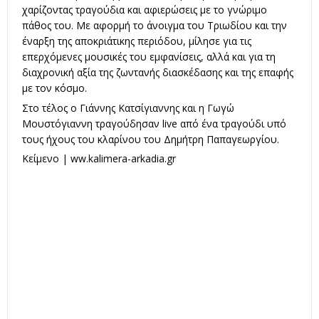
χαρίζοντας τραγούδια και αφιερώσεις με το γνώριμο
πάθος του. Με αφορμή το άνοιγμα του Τριωδίου και την
έναρξη της αποκριάτικης περιόδου, μίλησε για τις
επερχόμενες μουσικές του εμφανίσεις, αλλά και για τη
διαχρονική αξία της ζωντανής διασκέδασης και της επαφής
με τον κόσμο.
Στο τέλος ο Γιάννης Κατσίγιαννης και η Γωγώ
Μουστόγιαννη τραγούδησαν live από ένα τραγούδι υπό
τους ήχους του κλαρίνου του Δημήτρη Παπαγεωργίου.
Κείμενο | ww.kalimera-arkadia.gr