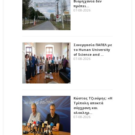
Βιομηχανία δεν
πρέπει…
07-08-2026
Συνεργασία ΠΑΠΕΛ με
το Hunan University
of Science and …
07-08-2026
Κώστας Τζιούμης: «Η
Τρίπολη αποκτά
σύγχρονη και
ολοκληρ…
07-08-2026