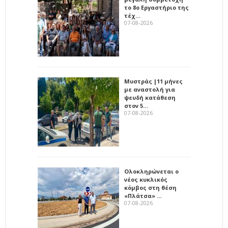
το 8ο Εργαστήριο της
τέχ…
07-08-2026
Μυστράς |11 μήνες
με αναστολή για
ψευδή κατάθεση
στον 5…
07-08-2026
Ολοκληρώνεται ο
νέος κυκλικός
κόμβος στη θέση
«Πλάτσα» …
07-08-2026