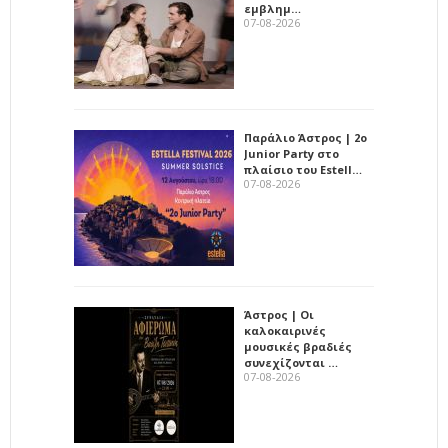
εμβλημ…
07-08-2026
Παράλιο Άστρος | 2ο
Junior Party στο
πλαίσιο του Estell…
07-08-2026
Άστρος | Οι
καλοκαιρινές
μουσικές βραδιές
συνεχίζονται …
07-08-2026