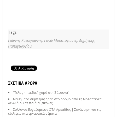
Tags:
Γιάννης Κατσίγιαννης,
Γωγώ Μουστόγιαννη,
Δημήτρης
Παπαγεωργίου,
ΣΧΕΤΙΚΆ ΆΡΘΡΑ
"Τέλος η παιδική χαρά στη Ζάτουνα"
Μαθήματα συμπεριφοράς στο δρόμο από τη Μοτοπαρέα
Λεωνιδίου σε παιδιά (εικόνες)
Σύλλογος Εργαζομένων ΟΤΑ Αρκαδίας | Συνάντηση για τις
εξελίξεις στα εργασιακά θέματα