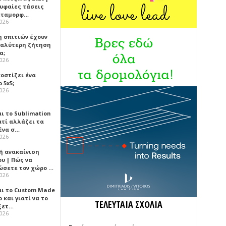
ρυφαίες τάσεις
εταμορφ…
2026
η σπιτιών έχουν
γαλύτερη ζήτηση
α;
2026
κοστίζει ένα
 5x5;
2026
αι το Sublimation
ατί αλλάζει τα
ένα σ…
2026
ή ανακαίνιση
υ | Πώς να
ώσετε τον χώρο …
2026
αι το Custom Made
 και γιατί να το
ΤΕΛΕΥΤΑΙΑ ΣΧΟΛΙΑ
ξετ…
2026