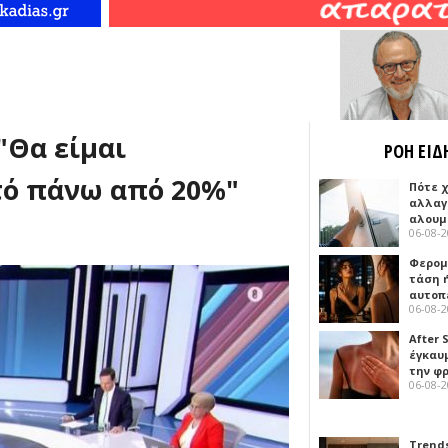
"Θα είμαι
ΡΟΗ ΕΙΔ
τό πάνω από 20%"
Πότε 
αλλαγ
αλουμ
06-08-
Φερομ
τάση 
αυτοπ
06-08-
After 
έγκαυμ
την φ
06-08-
Trends