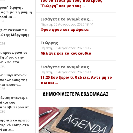
Εσύ να είσαι με τους πολέμους
"Γιώργη" και με τους…
τροπή Ειρήνης
ίας τιμά τη μνήμη
ιροσίμα …
Εισάγετε το όνομά σας...
2026
Πέμπτη, 06 Αυγούστου 2026 18:44
Φρου φρου και αρώματα
gs of Passion": Ο
ιώτης Μάργαρης
Γιώργης
2026
Πέμπτη, 06 Αυγούστου 2026 18:25
ει προσωρινά το
Μιλάνε και τα κουκούδια
βητήριο στην
λη - Θα επα…
2026
Εισάγετε το όνομά σας...
Πέμπτη, 06 Αυγούστου 2026 18:16
λη: Παρίσταναν
11:25 Εσυ ξέρω τι θέλεις. Άντε μη το
υπαλλήλους της
πω και…
 και αποσπ…
2026
ΔΗΜΟΦΙΛΕΣΤΕΡΑ ΕΒΔΟΜΑΔΑΣ
φάνιος απένειμε
ίκιο του
πρεσβυτέρου στ…
2026
μης για το πρώτο
αιρινό Camp στο
«Η επιτ…