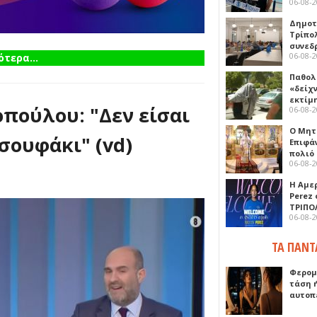
06-08-
Δημοτ
Τρίπο
συνεδ
06-08-
τερα...
Παθολ
«δείχ
εκτίμ
πούλου: "Δεν είσαι
06-08-
Ο Μητ
σουφάκι" (vd)
Επιφά
πολιό
06-08-
Η Αμε
Perez
ΤΡΙΠΟ
06-08-
ΤΑ ΠΑΝΤ
Φερομ
τάση 
αυτοπ