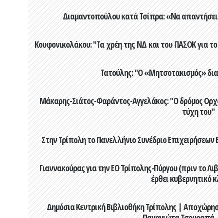
Διαμαντοπούλου κατά Τσίπρα: «Να απαντήσει 
Κουφονικολάκου: "Τα χρέη της ΝΔ και του ΠΑΣΟΚ για το 
Τατούλης: "Ο «Μητσοτακισμός» διαλ
Μάκαρης-Σιάτος-Φαράντος-Αγγελάκος: "Ο δρόμος Ορχομ
τύχη του"
Στην Τρίπολη το Πανελλήνιο Συνέδριο Επιχειρήσεων Β
Γιαννακούρας για την EO Τρίπολης-Πύργου (πριν το Λιβαδ
έρθει κυβερνητικό κ
Δημόσια Κεντρική Βιβλιοθήκη Τρίπολης | Αποχώρησ
Παναγιώτα Τσουραπά -