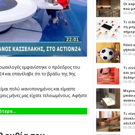
Οι κο
που μ
06-08-
Τι είδ
τη με
σήμερ
06-08-
Πόσο 
γήπεδο
06-08-
ευρωεκλογές εμφανίστηκε ο πρόεδρος του
Τι είν
και γι
4 και επανέλαβε ότι το βράδυ της 9ης
δεδομ
06-08-
ίμαι πολύ ικανοποιημένος και είμαστε
Μερικ
τρεις μήνες μας είχατε τελειωμένους. Αφήστε
μπάνιο
ανανε
06-08-
τερα...
Τι είν
έπιπλο
επιλέ
06-08-