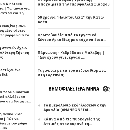
Sun & ηλιακό
αποχαιρετά την Γαρυφαλλιά Ξιάρχου
α | Τα πάντα για
ροντίδα και τη…
50 χρόνια "Ηλιοπούλεια" την Κάτω
Ασέα
 κουζίνας 2026 |
ρυφαίες τάσεις
Πρωτοβουλία από το Εργατικό
εταμορφώνουν το
Κέντρο Αρκαδίας με στόχο να διασ…
η σπιτιών έχουν
γαλύτερη ζήτηση
Πάρνωνας - Κεδρόδασος Μαλεβής |
α;
"Δεν έχουν γίνει εργασί…
κοστίζει ένα
Τι γίνεται με τα τραπεζοκαθίσματα
 5x5;
στη Γορτυνία;
ΔΗΜΟΦΙΛΕΣΤΕΡΑ ΜΗΝΑ
αι το Sublimation
ατί αλλάζει τα
ένα στα διαφημι…
Το ημερολόγιο εκδηλώσεων στην
Αρκαδία (ΑΝΑΝΕΩΝΕΤΑΙ…
ή ανακαίνιση
υ | Πώς να
Κάπνα από τις πυρκαγιές της
ώσετε τον χώρο
Αττικής στον ουρανό τη…
ε μικ…