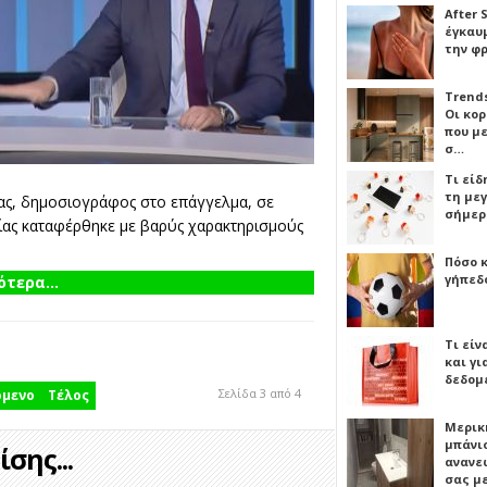
After 
έγκαυμ
την φ
Trends
Οι κο
που μ
σ…
Τι είδ
τη με
ας, δημοσιογράφος στο επάγγελμα, σε
σήμερ
οίας καταφέρθηκε με βαρύς χαρακτηρισμούς
Πόσο 
γήπεδο
τερα...
Τι είν
και γι
δεδομ
Σελίδα 3 από 4
όμενο
Τέλος
Μερικ
μπάνιο
σης...
ανανε
σας μ