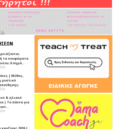
ΗΣΕΩΝ
χρειάζονται
ή τα κουφώματα
ινίου; 6 σημά…
2026
όνες | Μύθος,
ή μυστικό
εποίθησης;
2026
Sun & ηλιακό
α | Τα πάντα για
ροντ…
2026
 κουζίνας 2026 |