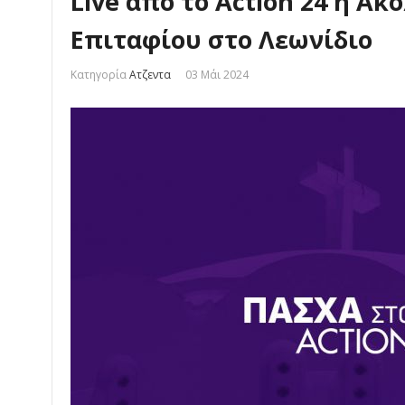
Live από το Action 24 η Ακ
Επιταφίου στο Λεωνίδιο
Κατηγορία
Ατζεντα
03 Μάι 2024