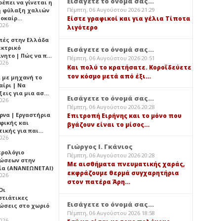
Εισάγετε το όνομά σας...
έπει να γίνεται η
Πέμπτη, 06 Αυγούστου 2026 21:29
 φύλαξη χαλιών
λοκαίρ…
Είστε γραφικοί και για γέλια Τίποτα
2026
λιγότερο
πές στην Ελλάδα
εκτρικό
Εισάγετε το όνομά σας...
ίνητο | Πώς να π…
Πέμπτη, 06 Αυγούστου 2026 20:51
2026
Και πολύ το κρατήσατε. Κοροϊδεύετε
τον κόσμο μετά από έξι…
ι με μηχανή το
αίρι | Να
ξεις για μια ασ…
Εισάγετε το όνομά σας...
2026
Πέμπτη, 06 Αυγούστου 2026 20:28
ρνα | Εργαστήρια
Επιτροπή Ειρήνης και το μόνο που
φικής και
βγάζουν είναι το μίσος…
τικής για παι…
2026
Γιώργος Ι. Γκάνιος
ερολόγιο
Πέμπτη, 06 Αυγούστου 2026 20:28
ώσεων στην
Με αισθήματα πνευματικής χαράς,
ία (ΑΝΑΝΕΩΝΕΤΑΙ)
εκφράζουμε θερμά συγχαρητήρια
2026
στον πατέρα Άρη…
 Οι
στιάτικες
Εισάγετε το όνομά σας...
ώσεις στο χωριό
Πέμπτη, 06 Αυγούστου 2026 18:58
2026