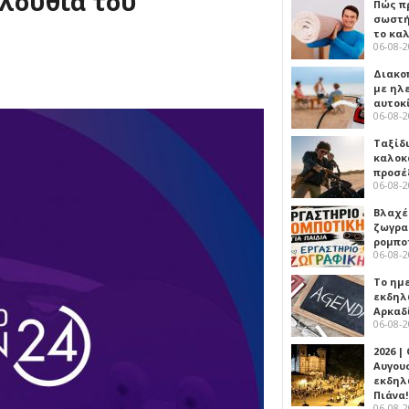
ολουθία του
Πώς πρ
σωστή
το κα
06-08-
Διακο
με ηλ
αυτοκ
06-08-
Ταξίδ
καλοκ
προσέ
06-08-
Βλαχέ
ζωγρα
ρομπο
06-08-
Το ημ
εκδηλ
Αρκαδ
06-08-
2026 |
Αυγου
εκδηλ
Πιάνα!
06-08-