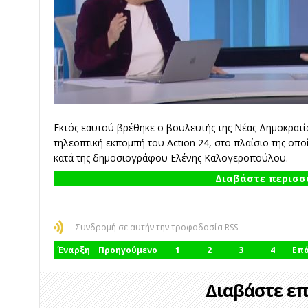
Εκτός εαυτού βρέθηκε ο βουλευτής της Νέας Δημοκρατί
τηλεοπτική εκπομπή του Action 24, στο πλαίσιο της οπ
κατά της δημοσιογράφου Ελένης Καλογεροπούλου.
Διαβάστε περισσό
Συνδρομή σε αυτήν την τροφοδοσία RSS
Έναρξη
Προηγούμενο
1
2
3
4
Επ
Διαβάστε επί