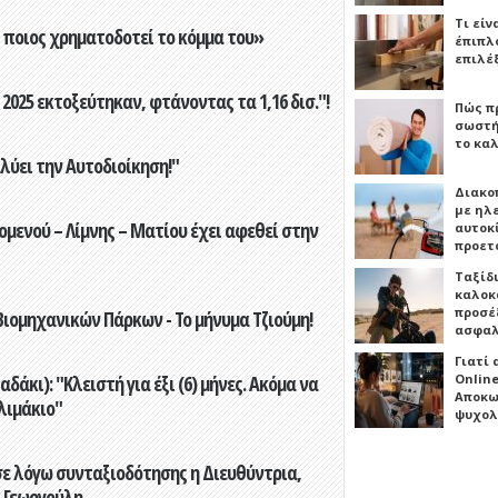
Τι είν
ποιος χρηματοδοτεί το κόμμα του»
έπιπλο
επιλέ
2025 εκτοξεύτηκαν, φτάνοντας τα 1,16 δισ."!
Πώς πρ
σωστή
το καλ
ύει την Αυτοδιοίκηση!"
Διακο
με ηλ
ενού – Λίμνης – Ματίου έχει αφεθεί στην
αυτοκ
προετ
Ταξίδ
καλοκ
προσέξ
ιομηχανικών Πάρκων - Το μήνυμα Τζιούμη!
ασφαλ
Γιατί
άκι): "Κλειστή για έξι (6) μήνες. Ακόμα να
Online
Αποκω
λιμάκιο"
ψυχολ
ε λόγω συνταξιοδότησης η Διευθύντρια,
 Γεωργούλη