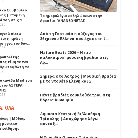
2026
ικό Συμβούλιο
λης | Επόμενη
Το ημερολόγιο εκδηλώσεων στην
ρίαση στις 1…
Αρκαδία (ΑΝΑΝΕΩΝΕΤΑΙ)
2026
ογικά αίτια
Από τη Γορτυνία η σύζυγος του
νει» η πρώτη
36χρονου Έλληνα που έχασε τη ζ…
ηση για τον θάν…
2026
Nature Beats 2026 – Η πιο
ροπολίτης
καλοκαιρινή μουσική βραδιά στις
νιος τίμησε τον
Αρ…
 Πρωτοψάλτη το…
2026
Σήμερα στο Άστρος | Μουσική Βραδιά
ρικανίδα Madison
με το ντουέτο Ελένη και Σ…
 στον ΑΣΤΕΡΑ
ΛΗΣ
2026
Πέντε βραδιές κουκλοθέατρου στη
Βόρεια Κυνουρία
Α, ΟΛΑ
Δημόσια Κεντρική Βιβλιοθήκη
όνες | Μύθος,
Τρίπολης | Αποχώρησε λόγω
ή μυστικό
συνταξ…
εποίθησης;
Η Χορωδία Ορφέας Τρίπολης