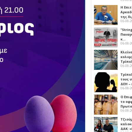
Η Επι
Αρκαδ
της Χ
06-08-
"Strin
Παναγ
κ…
06-08-
Κλείν
κολυμ
Τρίπο
06-08-
Τρίπο
τους 
ΔΕΗ –
06-08-
Ο Επι
το οφφ
Πρωτο
06-08-
Τζιού
καλοκ
ΔΑΚ: 