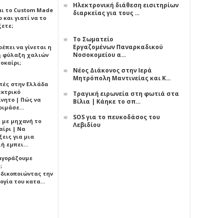
Ηλεκτρονική διάθεση εισιτηρίων
αι το Custom Made
διαρκείας για τους …
 και γιατί να το
ξετε;
Το Σωματείο
Εργαζομένων Παναρκαδικού
έπει να γίνεται η
Νοσοκομείου α…
 φύλαξη χαλιών
οκαίρι;
Νέος Διάκονος στην Ιερά
Μητρόπολη Μαντινείας και Κ…
πές στην Ελλάδα
εκτρικό
Τραγική ειρωνεία στη φωτιά στα
ίνητο | Πώς να
Βίλια | Κάηκε το σπ…
οιμάσε…
SOS για το πευκοδάσος του
ι με μηχανή το
Λεβιδίου
αίρι | Να
εις για μια
ή εμπει…
 αγοράζουμε
;
δικοποιώντας την
ογία του κατα…