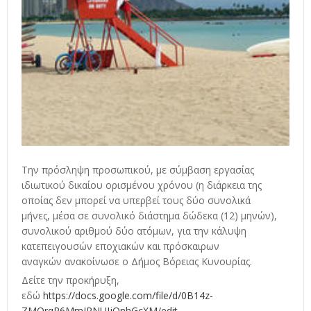
Την πρόσληψη προσωπικού, με σύμβαση εργασίας
ιδιωτικού δικαίου ορισμένου χρόνου (η διάρκεια της
οποίας δεν μπορεί να υπερβεί τους δύο συνολικά
μήνες, μέσα σε συνολικό διάστημα δώδεκα (12) μηνών),
συνολικού αριθμού δύο ατόμων, για την κάλυψη
κατεπειγουσών εποχιακών και πρόσκαιρων
αναγκών ανακοίνωσε ο Δήμος Βόρειας Κυνουρίας.
Δείτε την προκήρυξη,
εδώ
https://docs.google.com/file/d/0B14z-
ZMOrqR6MmJRNUJjQnhGcXM/edit