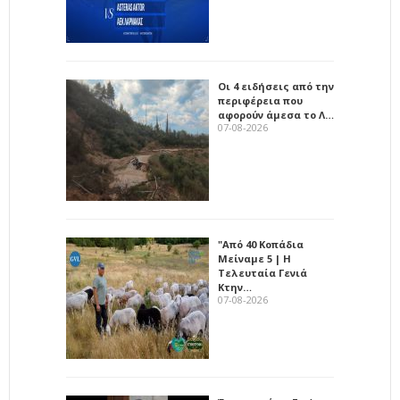
Οι 4 ειδήσεις από την
περιφέρεια που
αφορούν άμεσα το Λ…
07-08-2026
"Από 40 Κοπάδια
Μείναμε 5 | Η
Τελευταία Γενιά
Κτην…
07-08-2026