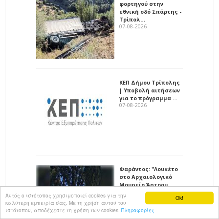
φορτηγού στην
εθνική οδό Σπάρτης -
Τρίπολ…
07-08-2026
ΚΕΠ Δήμου Τρίπολης
| Υποβολή αιτήσεων
για το πρόγραμμα …
07-08-2026
Φαράντος: "Λουκέτο
στο Αρχαιολογικό
Μουσείο Άστρου…
07-08-2026
Αυτός ο ιστότοπος χρησιμοποιεί cookies για την
Ok!
καλύτερη εμπειρία σας. Με τη χρήση αυτού του
ιστότοπου, αποδέχεστε τη χρήση των cookies.
Πληροφορίες