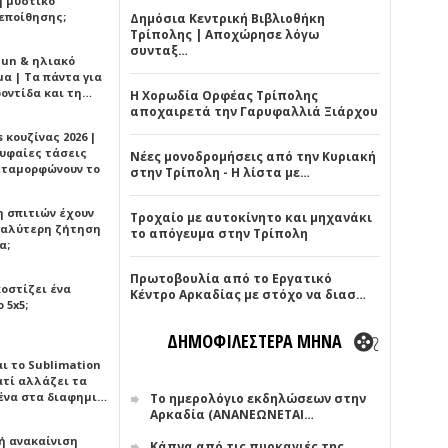
ή μυστικό
εποίθησης;
Δημόσια Κεντρική Βιβλιοθήκη
Τρίπολης | Αποχώρησε λόγω
συνταξ…
Sun & ηλιακό
α | Τα πάντα για
ροντίδα και τη…
Η Χορωδία Ορφέας Τρίπολης
αποχαιρετά την Γαρυφαλλιά Ξιάρχου
 κουζίνας 2026 |
ρυφαίες τάσεις
Νέες μονοδρομήσεις από την Κυριακή
εταμορφώνουν το
στην Τρίπολη - Η λίστα με…
η σπιτιών έχουν
Τροχαίο με αυτοκίνητο και μηχανάκι
γαλύτερη ζήτηση
το απόγευμα στην Τρίπολη
α;
Πρωτοβουλία από το Εργατικό
κοστίζει ένα
Κέντρο Αρκαδίας με στόχο να διασ…
 5x5;
ΔΗΜΟΦΙΛΕΣΤΕΡΑ ΜΗΝΑ
αι το Sublimation
ατί αλλάζει τα
ένα στα διαφημι…
Το ημερολόγιο εκδηλώσεων στην
Αρκαδία (ΑΝΑΝΕΩΝΕΤΑΙ…
ή ανακαίνιση
Κάπνα από τις πυρκαγιές της