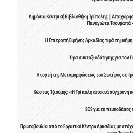
Δημόσια Κεντρική Βιβλιοθήκη Τρίπολης | Αποχώρησ
Παναγιώτα Τσουραπά -
Η Επιτροπή Ειρήνης Αρκαδίας τιμά τη μνήμη
Ώρα συνταξιοδότησης για τον 
Η εορτή της Μεταμορφώσεως του Σωτήρος σε Τρί
Κώστας Τζιούμης: «Η Τρίπολη αποκτά σύγχρονη κ
SOS για το πευκοδάσος 
Πρωτοβουλία από το Εργατικό Κέντρο Αρκαδίας με στόχο
στην Τρίπολ