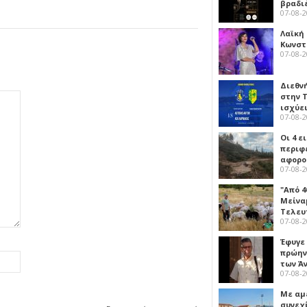
βραδι
07-08-
Λαϊκή
Κωνστα
07-08-
Διεθν
στην Τ
ισχύει
07-08-
Οι 4 ε
περιφ
αφορο
07-08-
"Από 4
Μείναμ
Τελευ
07-08-
Έφυγε
πρώην
των Ά
07-08-
Με αμ
συνεχί