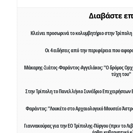
Διαβάστε επί
Κλείνει προσωρινά το κολυμβητήριο στην Τρίπολη 
Οι 4 ειδήσεις από την περιφέρεια που αφορ
Μάκαρης-Σιάτος-Φαράντος-Αγγελάκος: "Ο δρόμος Ορχομ
τύχη του"
Στην Τρίπολη το Πανελλήνιο Συνέδριο Επιχειρήσεων Β
Φαράντος: "Λουκέτο στο Αρχαιολογικό Μουσείο Άστρου
Γιαννακούρας για την EO Τρίπολης-Πύργου (πριν το Λιβαδ
έρθει κυβερνητικό κ