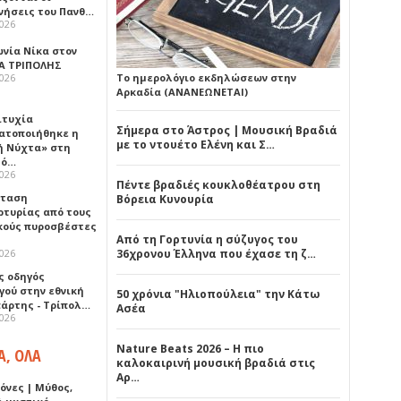
νήσεις του Πανθ…
2026
ωνία Νίκα στον
Α ΤΡΙΠΟΛΗΣ
2026
Το ημερολόγιο εκδηλώσεων στην
Αρκαδία (ΑΝΑΝΕΩΝΕΤΑΙ)
ιτυχία
Σήμερα στο Άστρος | Μουσική Βραδιά
ατοποιήθηκε η
με το ντουέτο Ελένη και Σ…
ή Νύχτα» στη
λό…
2026
Πέντε βραδιές κουκλοθέατρου στη
σταση
Βόρεια Κυνουρία
ρτυρίας από τους
κούς πυροσβέστες
Από τη Γορτυνία η σύζυγος του
2026
36χρονου Έλληνα που έχασε τη ζ…
ς οδηγός
γού στην εθνική
50 χρόνια "Ηλιοπούλεια" την Κάτω
πάρτης - Τρίπολ…
Ασέα
2026
Nature Beats 2026 – Η πιο
Α, ΟΛΑ
καλοκαιρινή μουσική βραδιά στις
Αρ…
όνες | Μύθος,