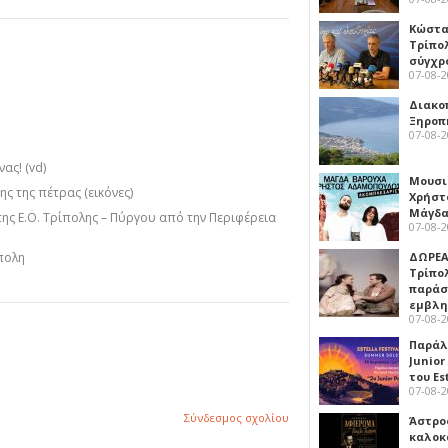
Κώστα
Τρίπο
σύγχρ
07-08-
Διακο
Ξηροπ
07-08-
ας! (vd)
Μουσι
ς της πέτρας (εικόνες)
Χρήστ
Μάγδα
της Ε.Ο. Τρίπολης – Πύργου από την Περιφέρεια
07-08-
ΔΩΡΕΑ
πολη
Τρίπο
παράσ
εμβλ
07-08-
Παράλ
Junior
του Es
07-08-
Σύνδεσμος σχολίου
Άστρος
καλοκ