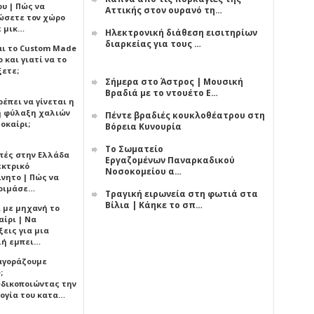
υ | Πώς να
Αττικής στον ουρανό τη…
ώσετε τον χώρο
ε μικ…
Ηλεκτρονική διάθεση εισιτηρίων
διαρκείας για τους …
αι το Custom Made
 και γιατί να το
ξετε;
Σήμερα στο Άστρος | Μουσική
Βραδιά με το ντουέτο Ε…
έπει να γίνεται η
 φύλαξη χαλιών
Πέντε βραδιές κουκλοθέατρου στη
οκαίρι;
Βόρεια Κυνουρία
Το Σωματείο
πές στην Ελλάδα
Εργαζομένων Παναρκαδικού
εκτρικό
Νοσοκομείου α…
ίνητο | Πώς να
οιμάσε…
Τραγική ειρωνεία στη φωτιά στα
Βίλια | Κάηκε το σπ…
ι με μηχανή το
αίρι | Να
εις για μια
ή εμπει…
 αγοράζουμε
;
δικοποιώντας την
ογία του κατα…