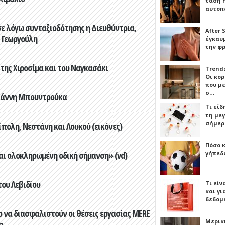
τάση 
αυτοπ
ε λόγω συνταξιοδότησης η Διευθύντρια,
After 
 Γεωργούλη
έγκαυμ
την φ
 της Χιροσίμα και του Ναγκασάκι
Trends
Οι κο
που μ
σ…
Γιάννη Μπουντρούκα
Τι είδ
τη με
σήμερ
πολη, Νεστάνη και Λουκού (εικόνες)
Πόσο 
γήπεδο
αι ολοκληρωμένη οδική σήμανση» (vd)
του Λεβιδίου
Τι είν
και γι
δεδομ
 να διασφαλιστούν οι θέσεις εργασίας MERE
Μερικ
η