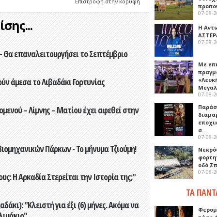
Επιστροφή στην κορυφή
προπο
07-08-
σης...
Η Αντ
ΑΣΤΕΡ
07-08-
- Θα επαναλειτουργήσει το Σεπτέμβριο
Με επ
πραγμ
«Λευκ
ούν άμεσα το Λιβαδάκι Γορτυνίας
Μεγα
07-08-
Παρά
ενού – Λίμνης – Ματίου έχει αφεθεί στην
διαμα
εποχι
σ…
07-08-
ιομηχανικών Πάρκων - Το μήνυμα Τζιούμη!
Νεκρό
φορτη
οδό Σ
07-08-
ς: Η Αρκαδία Στερείται την Ιστορία της;"
ΤΑ ΠΑΝΤ
άκι): "Κλειστή για έξι (6) μήνες. Ακόμα να
Φερομ
λιμάκιο"