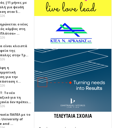
άς |11 μήνες με
ολή για ψευδή
εση στον 5…
2026
ηρώνεται ο νέος
κός κόμβος στη
«Πλάτσα» …
2026
α είναι κλειστά
αφεία της
πολης στην Τρ…
2026
άφη η
αμματική
ση για την
τάσταση τ…
2026
Τ: Το νέο
αξικό για τη
χανία δεν πρέπει…
2026
γασία ΠΑΠΕΛ με το
ΤΕΛΕΥΤΑΙΑ ΣΧΟΛΙΑ
University of
ce and …
2026