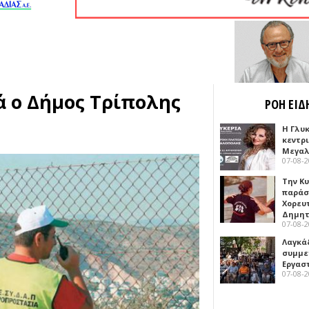
 ο Δήμος Τρίπολης
ΡΟΗ ΕΙΔ
Η Γλυ
κεντρ
Μεγαλ
07-08-
Την Κ
παράσ
Χορευ
Δημη
07-08-
Λαγκά
συμμε
Εργασ
07-08-