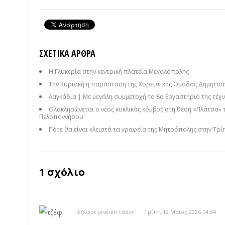
ΣΧΕΤΙΚΆ ΆΡΘΡΑ
Η Γλυκερία στην κεντρική πλατεία Μεγαλόπολης
Την Κυριακή η παράσταση της Χορευτικής Ομάδας Δημητσάν
Λαγκάδια | Με μεγάλη συμμετοχή το 8ο Εργαστήριο της τέχνη
Ολοκληρώνεται ο νέος κυκλικός κόμβος στη θέση «Πλάτσα» 
Πελοποννήσου
Πότε θα είναι κλειστά τα γραφεία της Μητρόπολης στην Τρί
1 σχόλιο
τζέφρι μινέϊκο τσαντ
Τρίτη, 12 Μαϊος 2026 14:34