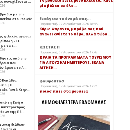
Τό μουσείο είδες μόνο κλειστό;; Κάνε
ές συνεχίζονται …
μία βόλτα σε όλο…
2026
 βραδιά με την
Εισάγετε το όνομά σας...
ντίνα στο Ροεινό!
2026
Παρασκευή, 07 Αυγούστου 2026 18:45
Κύριε Φαραντο, μπράβο σας πού
αναδεικνύετε το θέμα, αλλά τώρα…
ής φιλικός αγώνας
ρίπολη - Τι
 με τα ε…
ΚΩΣΤΑΣ Π
2026
Παρασκευή, 07 Αυγούστου 2026 17:48
ΩΡΑΙΑ ΤΑ ΠΡΟΓΡΑΜΜΑΤΑ ΤΟΥΡΙΣΜΟΥ
ιδήσεις από την
ΓΙΑ ΛΙΓΟΥΣ ΚΑΙ ΗΜΕΤΕΡΟΥΣ. ΕΚΑΝΑ
έρεια που
ύν άμεσα το Λ…
ΑΙΤΗΣΗ…
2026
0 Κοπάδια
φουφουτοσ
ε 5 | Η
Παρασκευή, 07 Αυγούστου 2026 17:21
ταία Γενιά Κτην…
ποιοσ παει στα μουσεια
2026
ΔΗΜΟΦΙΛΕΣΤΕΡΑ ΕΒΔΟΜΑΔΑΣ
 από τη ζωή ο
 Αντιπρόεδρος
νθεων της Πέ…
2026
είωτη διάθεση
ζονται οι