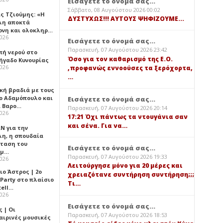
Εισάγετε το όνομά σας...
Σάββατο, 08 Αυγούστου 2026 00:02
ς Τζιούμης: «Η
ΔΥΣΤΥΧΩΣ!!! ΑΥΤΟΥΣ ΨΗΦΙΖΟΥΜΕ...
λη αποκτά
ονη και ολοκληρ…
2026
Εισάγετε το όνομά σας...
Παρασκευή, 07 Αυγούστου 2026 23:42
πή νερού στο
Όσο για τον καθαρισμό της Ε.Ο.
ήγαδο Κυνουρίας
2026
,προφανώς εννοούσες τα ξερόχορτα,
…
κή βραδιά με τους
ο Αδαμόπουλο και
Εισάγετε το όνομά σας...
 Βαρο…
Παρασκευή, 07 Αυγούστου 2026 20:14
2026
17:21 Όχι πάντως τα ντουγάνια σαν
και σένα. Για να…
Ν για την
λη, η σπουδαία
ταση του
Εισάγετε το όνομά σας...
ημ…
Παρασκευή, 07 Αυγούστου 2026 19:33
2026
Λειτούργησε μόνο για 20 μέρες και
ιο Άστρος | 2ο
χρειαζότανε συντήρηση συντήρηση;;;
 Party στο πλαίσιο
Τι…
tell…
2026
Εισάγετε το όνομά σας...
 | Οι
Παρασκευή, 07 Αυγούστου 2026 18:53
αιρινές μουσικές