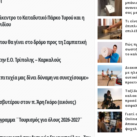
μπάνιο
ανανε
σας μ
ίκεντρο το Καταδυτικό Πάρκο Τυρού και η
Τι είν
ιδίου
έπιπλο
επιλέ
που θα γίνει στο δρόμο προς τη Σαμπατική
Πώς πρ
σωστή
το καλ
ην Ε.Ο. Τρίπολης – Καρκαλούς
Διακο
με ηλ
επιτυχία μας δίνει δύναμη να συνεχίσουμε»
αυτοκ
προετ
Ταξίδ
καλοκ
προσέξ
βυτέρου στον π. Άρη Γκόρο (εικόνες)
ασφαλ
Γιατί
γραμμα ¨Τουρισμός για όλους 2026-2027¨
Online
Αποκω
ψυχολ