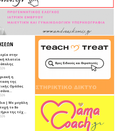
ΗΣΕΩΝ
κερία στην
ική πλατεία
όπολης
2026
υριακή η
ταση της
τικής Ομάδας
τσάνα…
2026
δια | Με μεγάλη
τοχή το 8ο
τήριο της τέχ…
2026