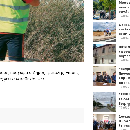
Μυστρ
αναστ
κατάθ
07-08-
Ολοκλ
κυκλι
θέση 
07-08-
Πότε θ
τα γρ
Μητρό
07-08-
Υπεγρ
σίας προχωρά ο Δήμος Τρίπολης. Επίσης,
Προγρ
Σύμβα
ες γενικών καθηκόντων.
αποκα
07-08-
ΣΕΒΙΠΕ
Χωροτ
Βιομη
07-08-
Συνερ
Hunan 
Scien
07-08-