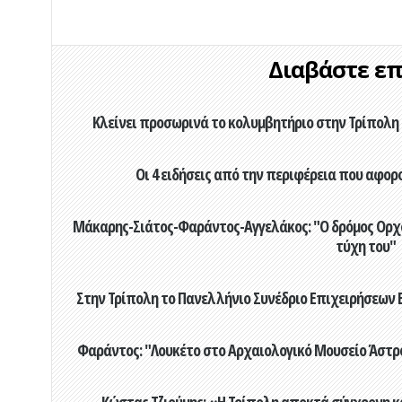
Διαβάστε επί
Κλείνει προσωρινά το κολυμβητήριο στην Τρίπολη 
Οι 4 ειδήσεις από την περιφέρεια που αφορ
Μάκαρης-Σιάτος-Φαράντος-Αγγελάκος: "Ο δρόμος Ορχομ
τύχη του"
Στην Τρίπολη το Πανελλήνιο Συνέδριο Επιχειρήσεων Β
Φαράντος: "Λουκέτο στο Αρχαιολογικό Μουσείο Άστρου
Κώστας Τζιούμης: «Η Τρίπολη αποκτά σύγχρονη κ