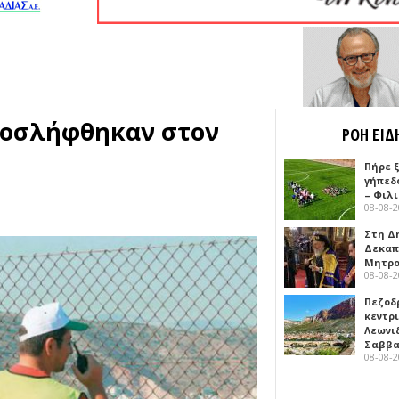
ροσλήφθηκαν στον
ΡΟΗ ΕΙΔ
Πήρε 
γήπεδ
– Φιλ
08-08-
Στη Δ
Δεκαπ
Μητρο
08-08-
Πεζοδ
κεντρ
Λεωνι
Σαββ
08-08-