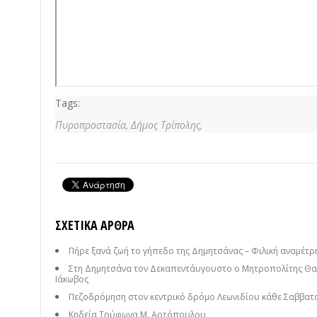
Tags:
Πυροπροστασία,
Δήμος Τρίπολης,
ΣΧΕΤΙΚΆ ΆΡΘΡΑ
Πήρε ξανά ζωή το γήπεδο της Δημητσάνας – Φιλική αναμέτρησ
Στη Δημητσάνα τον Δεκαπεντάυγουστο ο Μητροπολίτης Θαυ
Ιάκωβος
Πεζοδρόμηση στον κεντρικό δρόμο Λεωνιδίου κάθε Σαββατ
Κηδεία Τρύφωνα Μ. Αρτόπουλου