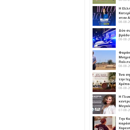
Η Ελλ
Κατερ
στον 
08-08-
Δύο σ
βράδυ
08-08-
Φαράν
Μνημε
Πολιτ
08-08-
Ένα ση
την Ι
Χρέπα
08-08-
Η Γλυ
κεντρ
Μεγαλ
07-08-
Την Κ
παράσ
Χορευ