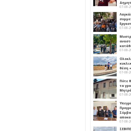
Δημη
07-08-
Λαγκά
συμμε
Εργασ
07-08-
Μυστρ
αναστ
κατάθ
07-08-
Ολοκλ
κυκλι
θέση 
07-08-
Πότε θ
τα γρ
Μητρό
07-08-
Υπεγρ
Προγρ
Σύμβα
αποκα
07-08-
ΣΕΒΙΠΕ