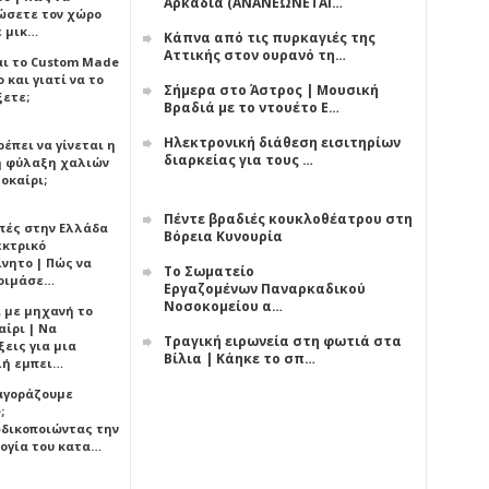
Αρκαδία (ΑΝΑΝΕΩΝΕΤΑΙ…
ώσετε τον χώρο
ε μικ…
Κάπνα από τις πυρκαγιές της
Αττικής στον ουρανό τη…
αι το Custom Made
 και γιατί να το
Σήμερα στο Άστρος | Μουσική
ξετε;
Βραδιά με το ντουέτο Ε…
Ηλεκτρονική διάθεση εισιτηρίων
έπει να γίνεται η
διαρκείας για τους …
 φύλαξη χαλιών
οκαίρι;
Πέντε βραδιές κουκλοθέατρου στη
πές στην Ελλάδα
Βόρεια Κυνουρία
εκτρικό
ίνητο | Πώς να
Το Σωματείο
οιμάσε…
Εργαζομένων Παναρκαδικού
Νοσοκομείου α…
ι με μηχανή το
αίρι | Να
Τραγική ειρωνεία στη φωτιά στα
εις για μια
Βίλια | Κάηκε το σπ…
ή εμπει…
 αγοράζουμε
;
δικοποιώντας την
ογία του κατα…