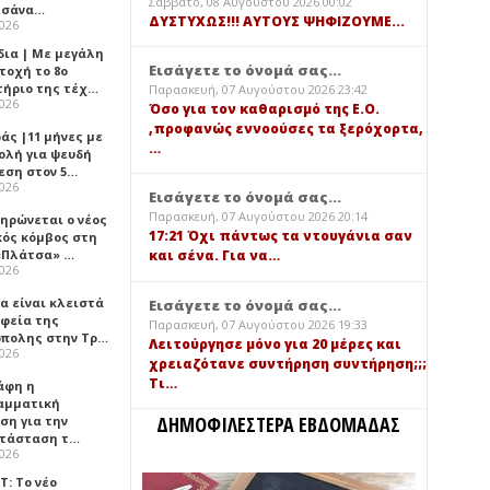
Σάββατο, 08 Αυγούστου 2026 00:02
τσάνα…
ΔΥΣΤΥΧΩΣ!!! ΑΥΤΟΥΣ ΨΗΦΙΖΟΥΜΕ...
2026
δια | Με μεγάλη
Εισάγετε το όνομά σας...
τοχή το 8ο
τήριο της τέχ…
Παρασκευή, 07 Αυγούστου 2026 23:42
2026
Όσο για τον καθαρισμό της Ε.Ο.
,προφανώς εννοούσες τα ξερόχορτα,
άς |11 μήνες με
…
ολή για ψευδή
εση στον 5…
2026
Εισάγετε το όνομά σας...
Παρασκευή, 07 Αυγούστου 2026 20:14
ηρώνεται ο νέος
17:21 Όχι πάντως τα ντουγάνια σαν
κός κόμβος στη
«Πλάτσα» …
και σένα. Για να…
2026
α είναι κλειστά
Εισάγετε το όνομά σας...
αφεία της
Παρασκευή, 07 Αυγούστου 2026 19:33
πολης στην Τρ…
Λειτούργησε μόνο για 20 μέρες και
2026
χρειαζότανε συντήρηση συντήρηση;;;
Τι…
άφη η
αμματική
ΔΗΜΟΦΙΛΕΣΤΕΡΑ ΕΒΔΟΜΑΔΑΣ
ση για την
τάσταση τ…
2026
Τ: Το νέο