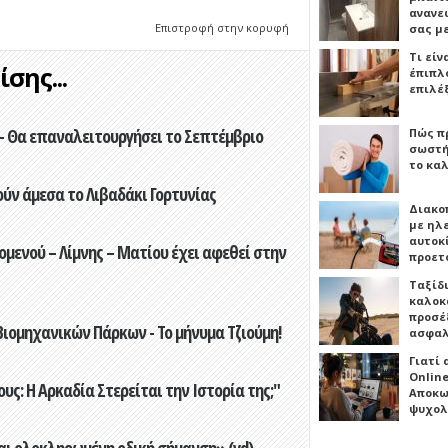
ανανε
Επιστροφή στην κορυφή
σας μ
Τι είν
σης...
έπιπλο
επιλέ
- Θα επαναλειτουργήσει το Σεπτέμβριο
Πώς πρ
σωστή
το καλ
ούν άμεσα το Λιβαδάκι Γορτυνίας
Διακο
με ηλ
αυτοκ
ενού – Λίμνης – Ματίου έχει αφεθεί στην
προετ
Ταξίδ
καλοκ
προσέξ
ιομηχανικών Πάρκων - Το μήνυμα Τζιούμη!
ασφαλ
Γιατί
Online
ς: Η Αρκαδία Στερείται την Ιστορία της;"
Αποκω
ψυχολ
αι ολοκληρωμένη οδική σήμανση» (vd)