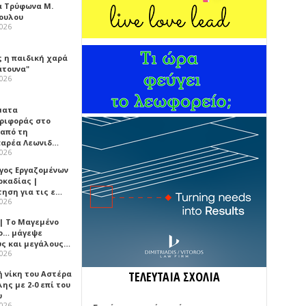
α Τρύφωνα Μ.
ουλου
2026
ς η παιδική χαρά
άτουνα"
2026
ματα
ριφοράς στο
 από τη
αρέα Λεωνιδ…
2026
γος Εργαζομένων
ρκαδίας |
τηση για τις ε…
2026
 | Το Μαγεμένο
ο… μάγεψε
ύς και μεγάλους…
2026
ή νίκη του Αστέρα
ΤΕΛΕΥΤΑΙΑ ΣΧΟΛΙΑ
ης με 2-0 επί του
υ
2026