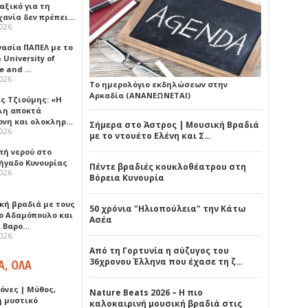
αξικό για τη
χανία δεν πρέπει…
2026
γασία ΠΑΠΕΛ με το
University of
ce and …
2026
Το ημερολόγιο εκδηλώσεων στην
Αρκαδία (ΑΝΑΝΕΩΝΕΤΑΙ)
ς Τζιούμης: «Η
λη αποκτά
ονη και ολοκληρ…
Σήμερα στο Άστρος | Μουσική Βραδιά
2026
με το ντουέτο Ελένη και Σ…
πή νερού στο
ήγαδο Κυνουρίας
Πέντε βραδιές κουκλοθέατρου στη
2026
Βόρεια Κυνουρία
κή βραδιά με τους
50 χρόνια "Ηλιοπούλεια" την Κάτω
ο Αδαμόπουλο και
Ασέα
 Βαρο…
2026
Από τη Γορτυνία η σύζυγος του
36χρονου Έλληνα που έχασε τη ζ…
Α, ΟΛΑ
όνες | Μύθος,
Nature Beats 2026 – Η πιο
ή μυστικό
καλοκαιρινή μουσική βραδιά στις