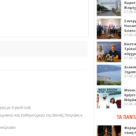
Χωροτ
Βιομη
07-08-
Συνερ
Hunan 
Scien
07-08-
Κώστα
Τρίπο
σύγχρ
07-08-
Διακο
Ξηροπ
07-08-
Μουσι
Χρήστ
Μάγδα
07-08-
η με 9 γκολ! (vd)
μακού και Καθηγούμενο της Μονής Πετράκη κ.
ΤΑ ΠΑΝΤ
οκύριακο
Φερομ
τάση 