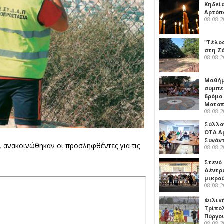
Κηδεί
Αρτόπ
08-08-
"Τέλο
στη Ζ
08-08-
Μαθή
συμπε
δρόμο
Μοτοπ
08-08-
Σύλλο
ΟΤΑ Α
Συνάν
, ανακοινώθηκαν οι προσληφθέντες
για τις
08-08-
Στενό
Δέντρ
μικρο
08-08-
Φιλικ
Τρίπολ
Πύργο
08-08-