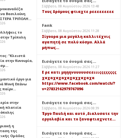
Εισάγετε το όνομά σας...
Σάββατο, 08 Αυγούστου 2026 13:48
ηνοκαναδέζα
Τους δρόμους φτιαχτε ρεεεεεεεεε
ίνα Βασιλούνη
ΑΣΤΕΡΑ ΤΡΙΠΟΛΗ…
2026
Fank
Σάββατο, 08 Αυγούστου 2026 11:28
υλλήψεις το
Σίγουρα μια μεγάλη καλλιτέχνις
 στην Τρίπολη
2026
αγαπητή σε πολύ κόσμο. Αλλά
μήπως…
τος: "Κλειστά
ία στην Κυνουρία,
Εισάγετε το όνομά σας...
ισμ…
Σάββατο, 08 Αυγούστου 2026 11:27
2026
Ε ρε κατι μηηηνυυυυυσεειιιςςςςςςςς
χαχαχαχαχαχαχχαχαχα
μαντικό έργο για
https://www.facebook.com/watch/?
ερά Μονή Επάνω
v=27832162979767096
ς παίρν…
2026
Εισάγετε το όνομά σας...
κερία στην
ική πλατεία
Σάββατο, 08 Αυγούστου 2026 08:39
όπολης
Έργο Παυλή και αυτό ,διαλυσατε την
2026
εργολαβία και το ξαναφτιαχνετε…
υριακή η
ταση της
Εισάγετε το όνομά σας...
τικής Ομάδας