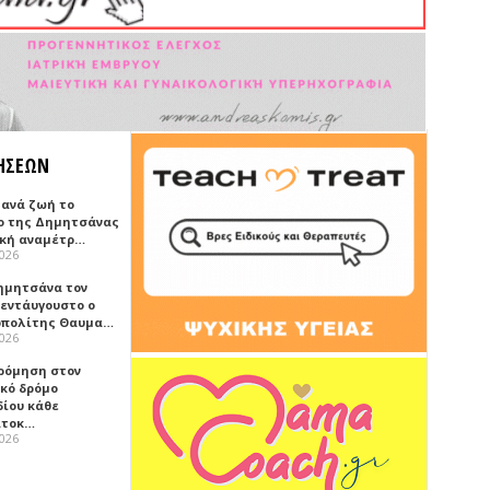
ΗΣΕΩΝ
ξανά ζωή το
ο της Δημητσάνας
ική αναμέτρ…
2026
ημητσάνα τον
εντάυγουστο ο
πολίτης Θαυμα…
2026
ρόμηση στον
ικό δρόμο
δίου κάθε
ατοκ…
2026