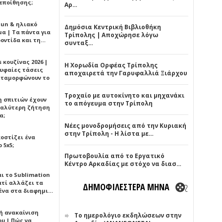
εποίθησης;
Αρ…
Sun & ηλιακό
Δημόσια Κεντρική Βιβλιοθήκη
α | Τα πάντα για
Τρίπολης | Αποχώρησε λόγω
ροντίδα και τη…
συνταξ…
 κουζίνας 2026 |
Η Χορωδία Ορφέας Τρίπολης
ρυφαίες τάσεις
αποχαιρετά την Γαρυφαλλιά Ξιάρχου
εταμορφώνουν το
Τροχαίο με αυτοκίνητο και μηχανάκι
η σπιτιών έχουν
το απόγευμα στην Τρίπολη
γαλύτερη ζήτηση
α;
Νέες μονοδρομήσεις από την Κυριακή
στην Τρίπολη - Η λίστα με…
κοστίζει ένα
 5x5;
Πρωτοβουλία από το Εργατικό
Κέντρο Αρκαδίας με στόχο να διασ…
αι το Sublimation
ατί αλλάζει τα
ΔΗΜΟΦΙΛΕΣΤΕΡΑ ΜΗΝΑ
ένα στα διαφημι…
ή ανακαίνιση
Το ημερολόγιο εκδηλώσεων στην
υ | Πώς να