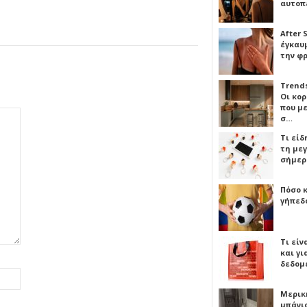
αυτοπ
After 
έγκαυμ
την φ
Trends
Οι κο
που μ
σ…
Τι είδ
τη με
σήμερ
Πόσο 
γήπεδο
Τι είν
και γι
δεδομ
Μερικ
μπάνιο