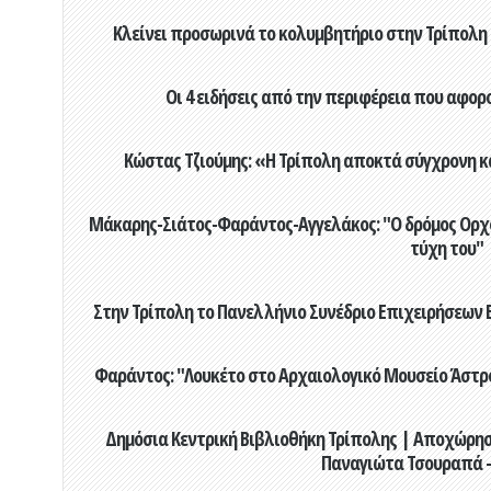
Κλείνει προσωρινά το κολυμβητήριο στην Τρίπολη 
Οι 4 ειδήσεις από την περιφέρεια που αφορ
Κώστας Τζιούμης: «Η Τρίπολη αποκτά σύγχρονη κ
Μάκαρης-Σιάτος-Φαράντος-Αγγελάκος: "Ο δρόμος Ορχομ
τύχη του"
Στην Τρίπολη το Πανελλήνιο Συνέδριο Επιχειρήσεων Β
Φαράντος: "Λουκέτο στο Αρχαιολογικό Μουσείο Άστρου
Δημόσια Κεντρική Βιβλιοθήκη Τρίπολης | Αποχώρησ
Παναγιώτα Τσουραπά -