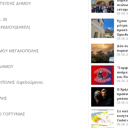
συμπλ
ΕΤΕΥΣΗΣ ΔΗΜΟΥ
αιώνω
ιστορ
08-08-
: 30
Έχουν
μέτρα 
ΝΙΔΙΟΥ(ΔΗΚΕΛ)
προστ
Ορνιθ
08-08-
Δύο σ
ΗΜΟΥ ΜΕΓΑΛΟΠΟΛΗΣ
πυρκα
08-08-
 ΔΗΜΟΥ
"Συμφ
ανάμε
και Π
08-08-
ΙΠΟΛΗΣ Ωφελούμενοι:
Ο Χρήσ
προπο
ΛΗΣ
μπάσκ
08-08-
Σε κα
Ο ΓΟΡΤΥΝΙΑΣ
κινητ
Code) 
08-08-