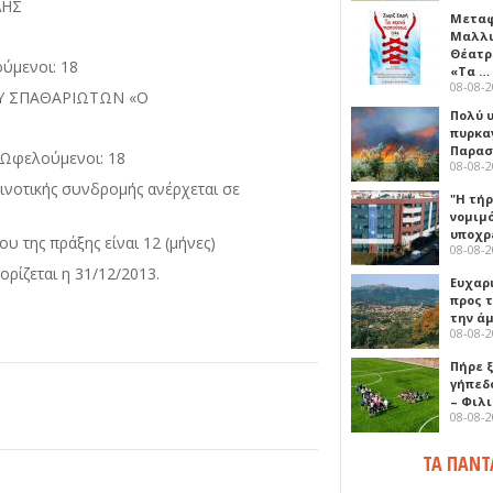
ΛΗΣ
Μεταφ
Μαλλι
Θέατρ
μενοι: 18
«Τα …
08-08-
ΟΥ ΣΠΑΘΑΡΙΩΤΩΝ «Ο
Πολύ 
πυρκα
Παρασκ
Ωφελούμενοι: 18
08-08-
ινοτικής συνδρομής ανέρχεται σε
"Η τή
νομιμ
υποχρ
υ της πράξης είναι 12 (μήνες)
08-08-
ρίζεται η 31/12/2013.
Ευχαρ
προς τ
την ά
08-08-
Πήρε 
γήπεδ
– Φιλ
08-08-
ΤΑ ΠΑΝΤ