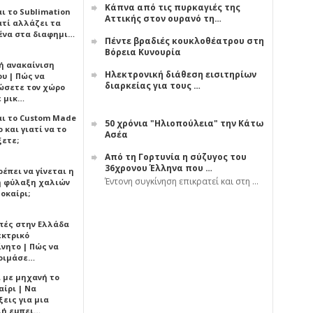
Κάπνα από τις πυρκαγιές της
αι το Sublimation
Αττικής στον ουρανό τη…
ατί αλλάζει τα
ένα στα διαφημι…
Πέντε βραδιές κουκλοθέατρου στη
Βόρεια Κυνουρία
ή ανακαίνιση
Ηλεκτρονική διάθεση εισιτηρίων
υ | Πώς να
διαρκείας για τους …
ώσετε τον χώρο
ε μικ…
αι το Custom Made
50 χρόνια "Ηλιοπούλεια" την Κάτω
 και γιατί να το
Ασέα
ξετε;
Από τη Γορτυνία η σύζυγος του
36χρονου Έλληνα που …
έπει να γίνεται η
Έντονη συγκίνηση επικρατεί και στη …
 φύλαξη χαλιών
οκαίρι;
πές στην Ελλάδα
εκτρικό
ίνητο | Πώς να
οιμάσε…
ι με μηχανή το
αίρι | Να
εις για μια
ή εμπει…