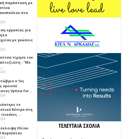
κή παράσταση με
στίνα
ακοπούλου στα
2026
έση εργασίας για
ηλο
οχείου με γνώσεις
2026
μνίτσα τίμησε τον
Καλτεζιώτη - "Με
ω…
2026
κτώβριο ο 1ος
ς ορεινού
ατος Vytina For…
2026
νιάστηκε το
ιστικό Κέντρο στη
 (εικόνες …
2026
ΤΕΛΕΥΤΑΙΑ ΣΧΟΛΙΑ
 έκλειψη Ηλίου
2 Αυγούστου
2026