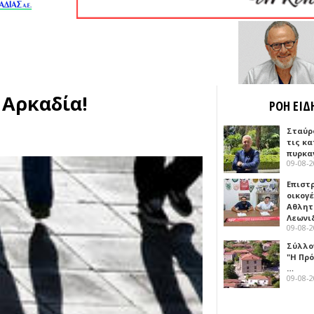
 Αρκαδία!
ΡΟΗ ΕΙΔ
Σταύρ
τις κ
πυρκα
09-08-
Επιστ
οικογέ
Αθλητ
Λεωνι
09-08-
Σύλλο
"Η Πρό
…
09-08-