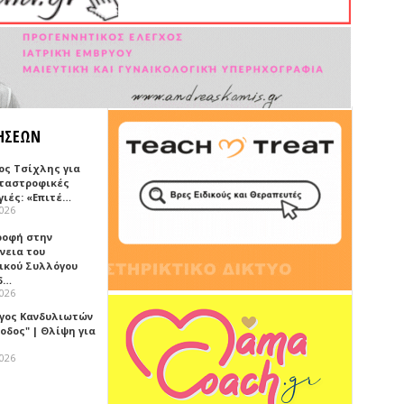
ΗΣΕΩΝ
ος Τσίχλης για
αταστροφικές
γιές: «Επιτέ…
2026
ροφή στην
νεια του
ικού Συλλόγου
δ…
2026
γος Κανδυλιωτών
οδος" | Θλίψη για
2026