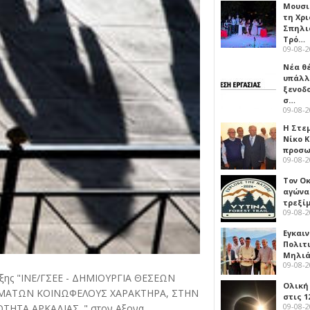
Μουσι
τη Χρι
Σπηλι
Τρό…
09-08-
Νέα θ
υπάλλ
ξενοδ
σ…
09-08-
Η Στε
Νίκο 
προσ
09-08-
Τον Ο
αγώνα
τρεξίμ
09-08-
Εγκαι
Πολιτ
Μηλιά
09-08-
ράξης "ΙΝΕ/ΓΣΕΕ - ΔΗΜΙΟΥΡΓΙΑ ΘΕΣΕΩΝ
Ολική
ΜΑΤΩΝ ΚΟΙΝΩΦΕΛΟΥΣ ΧΑΡΑΚΤΗΡΑ, ΣΤΗΝ
στις 1
09-08-
ΗΤΑ ΑΡΚΑΔΙΑΣ. " στον Αξονα