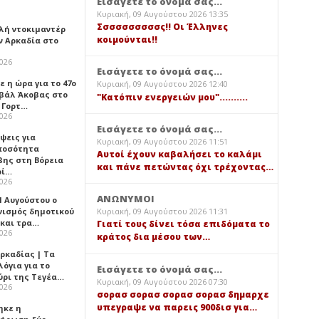
Εισάγετε το όνομά σας...
Κυριακή, 09 Αυγούστου 2026 13:35
Σσσσσσσσσσς!! Οι Έλληνες
λή ντοκιμαντέρ
κοιμούνται!!
ν Αρκαδία στο
2026
Εισάγετε το όνομά σας...
 η ώρα για το 47ο
Κυριακή, 09 Αυγούστου 2026 12:40
βάλ Άκοβας στο
"Κατόπιν ενεργειών μου"..........
ι Γορτ…
2026
Εισάγετε το όνομά σας...
ψεις για
Κυριακή, 09 Αυγούστου 2026 11:51
ποσότητα
Αυτοί έχουν καβαλήσει το καλάμι
βης στη Βόρεια
και πάνε πετώντας όχι τρέχοντας…
ρί…
2026
ΑΝΩΝΥΜΟΙ
1 Αυγούστου ο
νισμός δημοτικού
Κυριακή, 09 Αυγούστου 2026 11:31
 και τρα…
Γιατί τους δίνει τόσα επιδόματα το
2026
κράτος δια μέσου των…
ρκαδίας | Τα
όγια για το
Εισάγετε το όνομά σας...
ύρι της Τεγέα…
Κυριακή, 09 Αυγούστου 2026 07:30
2026
σορασ σορασ σορασ σορασ δημαρχε
υπεγραψε να παρεις 900δισ για…
ηκε η