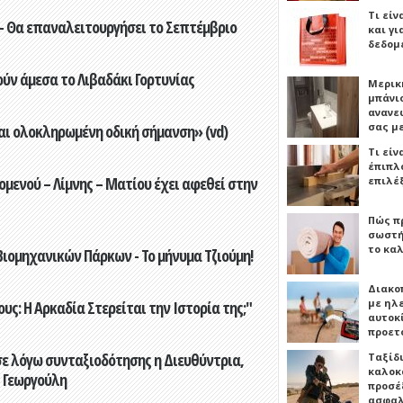
Τι είν
- Θα επαναλειτουργήσει το Σεπτέμβριο
και γι
δεδομ
ούν άμεσα το Λιβαδάκι Γορτυνίας
Μερικ
μπάνιο
ανανε
σας μ
αι ολοκληρωμένη οδική σήμανση» (vd)
Τι είν
έπιπλο
ενού – Λίμνης – Ματίου έχει αφεθεί στην
επιλέ
Πώς πρ
σωστή
το καλ
ιομηχανικών Πάρκων - Το μήνυμα Τζιούμη!
Διακο
με ηλ
ς: Η Αρκαδία Στερείται την Ιστορία της;"
αυτοκ
προετ
ε λόγω συνταξιοδότησης η Διευθύντρια,
Ταξίδ
καλοκ
 Γεωργούλη
προσέξ
ασφαλ