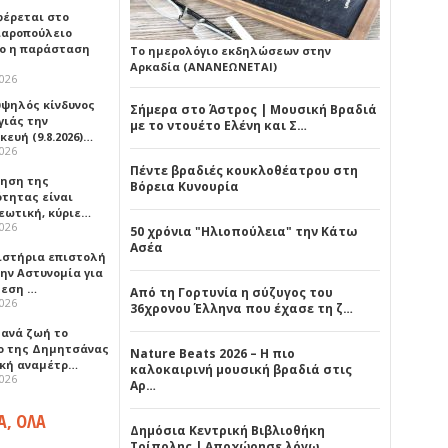
έρεται στο
αροπούλειο
ο η παράσταση
Το ημερολόγιο εκδηλώσεων στην
Αρκαδία (ΑΝΑΝΕΩΝΕΤΑΙ)
2026
υψηλός κίνδυνος
Σήμερα στο Άστρος | Μουσική Βραδιά
γιάς την
με το ντουέτο Ελένη και Σ…
ευή (9.8.2026)…
2026
Πέντε βραδιές κουκλοθέατρου στη
ρηση της
Βόρεια Κυνουρία
ότητας είναι
εωτική, κύριε…
2026
50 χρόνια "Ηλιοπούλεια" την Κάτω
Ασέα
ιστήρια επιστολή
ην Αστυνομία για
μεση …
Από τη Γορτυνία η σύζυγος του
2026
36χρονου Έλληνα που έχασε τη ζ…
ξανά ζωή το
ο της Δημητσάνας
Nature Beats 2026 – Η πιο
ική αναμέτρ…
καλοκαιρινή μουσική βραδιά στις
2026
Αρ…
Α, ΟΛΑ
Δημόσια Κεντρική Βιβλιοθήκη
Τρίπολης | Αποχώρησε λόγω