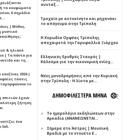
χρειάζονται
συνταξ…
ή τα κουφώματα
νίου; 6 σημάδια
άς…
Τροχαίο με αυτοκίνητο και μηχανάκι
το απόγευμα στην Τρίπολη
όνες | Μύθος,
ή μυστικό
εποίθησης;
Η Χορωδία Ορφέας Τρίπολης
αποχαιρετά την Γαρυφαλλιά Ξιάρχου
Sun & ηλιακό
α | Τα πάντα για
Ελληνικός Ερυθρός Σταυρός |
ροντίδα και τη…
Κάλεσμα για την οικονομική ενίσχ…
 κουζίνας 2026 |
Νέες μονοδρομήσεις από την Κυριακή
ρυφαίες τάσεις
στην Τρίπολη - Η λίστα με…
εταμορφώνουν το
ΔΗΜΟΦΙΛΕΣΤΕΡΑ ΜΗΝΑ
η σπιτιών έχουν
γαλύτερη ζήτηση
α;
Το ημερολόγιο εκδηλώσεων στην
Αρκαδία (ΑΝΑΝΕΩΝΕΤΑΙ…
κοστίζει ένα
 5x5;
Σήμερα στο Άστρος | Μουσική
Βραδιά με το ντουέτο Ε…