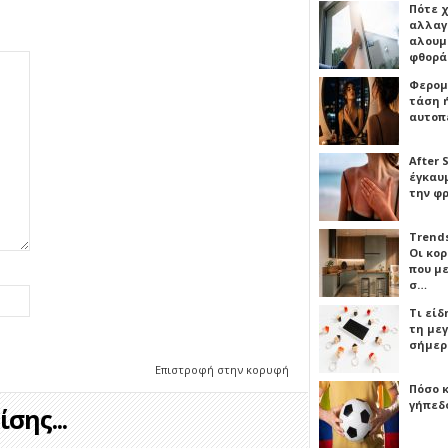
Πότε 
αλλαγ
αλουμι
φθορ
Φερομ
τάση 
αυτοπ
After 
έγκαυμ
την φ
Trends
Οι κο
που μ
σ…
Τι είδ
τη με
σήμερ
Επιστροφή στην κορυφή
Πόσο 
γήπεδο
σης...