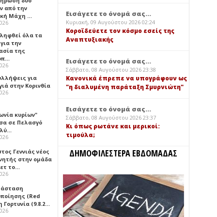
ήρωση δύο
ν από την
Εισάγετε το όνομά σας...
ική Μάχη …
Κυριακή, 09 Αυγούστου 2026 02:24
2026
Κοροϊδεύετε τον κόσμο εσείς της
 ληφθεί όλα τα
Αναπτυξιακής
για την
ασία της
οπ…
Εισάγετε το όνομά σας...
2026
Σάββατο, 08 Αυγούστου 2026 23:38
υλλήψεις για
Κανονικά έπρεπε να υπογράφουν ως
γιά στην Κορινθία
"η διαλυμένη παράταξη Σμυρνιώτη"
2026
Εισάγετε το όνομά σας...
ωνία κυρίων"
Σάββατο, 08 Αυγούστου 2026 23:37
σα σε Πελασγό
Κι όπως ρωτάνε και μερικοί:
ολύ…
τιμούλα;
2026
ΔΗΜΟΦΙΛΕΣΤΕΡΑ ΕΒΔΟΜΑΔΑΣ
τος Γεννιάς νέος
νητής στην ομάδα
ετ το…
2026
τάσταση
οποίησης (Red
η Γορτυνία (9.8.2…
2026