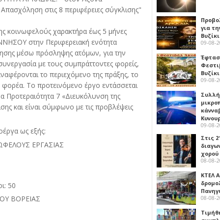
 Απασχόληση στις 8 περιφέρειες σύγκλισης"
Προβο
για τη
ς κοινωφελούς χαρακτήρα έως 5 μήνες
Βυζίκι
ΟΝΝΗΣΟΥ στην Περιφερειακή ενότητα
09-08-
ησης μέσω πρόσληψης ατόμων, για την
Έφτασε
υνεργασία με τους συμπράττοντες φορείς,
Φεστι
Βυζίκ
αφέρονται το περιεχόμενο της πράξης, το
09-08-
ε φορέα. Το προτεινόμενο έργο εντάσσεται
Συλλή
α Προτεραιότητα 7 «Διευκόλυνση της
μικρο
σης και είναι σύμφωνο με τις προβλέψεις
κάννα
Κυνου
09-08-
οέργα ως εξής:
Στις 2
ΩΦΕΛΟΥΣ ΕΡΓΑΣΙΑΣ
διαγω
χορού
08-08-
ΚΤΕΛ Α
δρομολ
: 50
Πανηγ
08-08-
ΟΥ ΒΟΡΕΙΑΣ
Τιμήθ