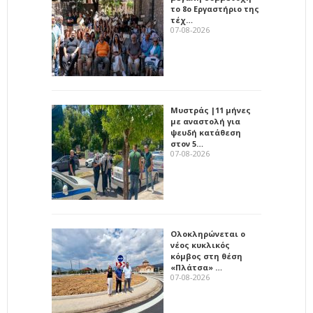
το 8ο Εργαστήριο της
τέχ…
07-08-2026
Μυστράς |11 μήνες
με αναστολή για
ψευδή κατάθεση
στον 5…
07-08-2026
Ολοκληρώνεται ο
νέος κυκλικός
κόμβος στη θέση
«Πλάτσα» …
07-08-2026