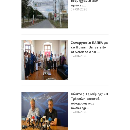
Βιομηχανία δεν
πρέπει…
07-08-2026
Συνεργασία ΠΑΠΕΛ με
το Hunan University
of Science and …
07-08-2026
Κώστας Τζιούμης: «Η
Τρίπολη αποκτά
σύγχρονη και
ολοκληρ…
07-08-2026