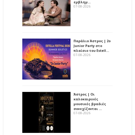
εμβλημ…
07-08-2026
Παράλιο Άστρος | 2ο
Junior Party στο
πλαίσιο του Estell…
07-08-2026
Άστρος | Οι
καλοκαιρινές
μουσικές βραδιές
συνεχίζονται …
07-08-2026