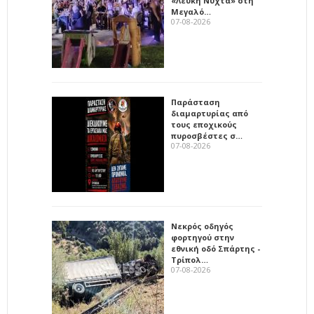
«Λευκή Νύχτα» στη
Μεγαλό…
07-08-2026
Παράσταση
διαμαρτυρίας από
τους εποχικούς
πυροσβέστες σ…
07-08-2026
Νεκρός οδηγός
φορτηγού στην
εθνική οδό Σπάρτης -
Τρίπολ…
07-08-2026