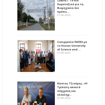
ΣΕΒΙΠΕΤ: Το νέο
Χωροταξικό για τη
Βιομηχανία δεν
πρέπει…
07-08-2026
Συνεργασία ΠΑΠΕΛ με
το Hunan University
of Science and …
07-08-2026
Κώστας Τζιούμης: «Η
Τρίπολη αποκτά
σύγχρονη και
ολοκληρ…
07-08-2026