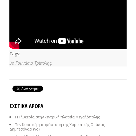
Tags:
3ο Γυμνάσιο Τρίπολης,
ΣΧΕΤΙΚΆ ΆΡΘΡΑ
Η Γλυκερία στην κεντρική πλατεία Μεγαλόπολης
Την Κυριακή η παράσταση της Χορευτικής Ομάδας
Δημητσάνας! (vd)