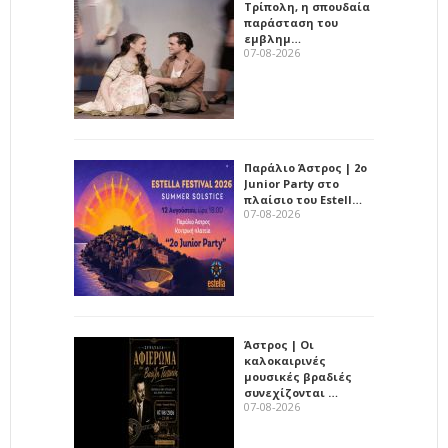
Τρίπολη, η σπουδαία
παράσταση του
εμβλημ…
07-08-2026
Παράλιο Άστρος | 2ο
Junior Party στο
πλαίσιο του Estell…
07-08-2026
Άστρος | Οι
καλοκαιρινές
μουσικές βραδιές
συνεχίζονται …
07-08-2026