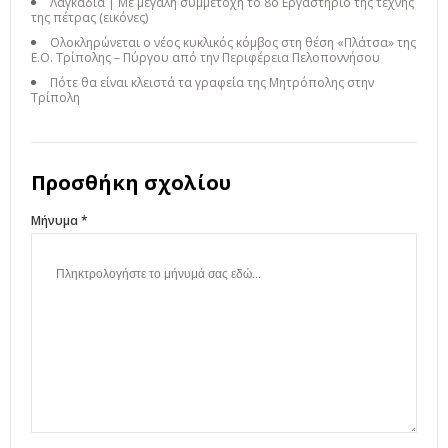
Λαγκάδια | Με μεγάλη συμμετοχή το 8ο Εργαστήριο της τέχνης
της πέτρας (εικόνες)
Ολοκληρώνεται ο νέος κυκλικός κόμβος στη θέση «Πλάτσα» της
Ε.Ο. Τρίπολης – Πύργου από την Περιφέρεια Πελοποννήσου
Πότε θα είναι κλειστά τα γραφεία της Μητρόπολης στην
Τρίπολη
Προσθήκη σχολίου
Μήνυμα *