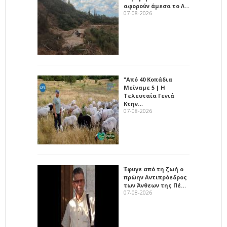
αφορούν άμεσα το Λ…
07-08-2026
"Από 40 Κοπάδια
Μείναμε 5 | Η
Τελευταία Γενιά
Κτην…
07-08-2026
Έφυγε από τη ζωή ο
πρώην Αντιπρόεδρος
των Άνθεων της Πέ…
07-08-2026