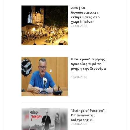
2026 | Οι
Αυγουστιάτικες
εκδηλώσεις στο
χωριό Πιάνα!
06-08-2026
Η Επιτροπή Ειρήνης
Αρκαδίας τιμά τη
μνήμη της Χιροσίμα
…
06-08-2026
"Strings of Passion":
Ο Παναγιώτης
Μάργαρης κ…
06-08-2026