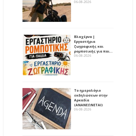
06-08-2026
Βλαχέρνα |
Εργαστήρια
ζωγραφικής και
ρομποτικής για παι…
06-08-2026
Το ημερολόγιο
εκδηλώσεων στην
Αρκαδία
(ΑΝΑΝΕΩΝΕΤΑΙ)
06-08-2026