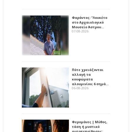
Φαράντος: "Λουκέτο
στο Αρχαιολογικό
Μουσείο Άστρου…
07-08-2026
Πότε χρειάζονται
αλλαγή τα
κουφώματα
αλουμινίου; 6 σημά…
06-08-2026
Φερομόνες | Μύθος,
τάση ή μυστικό
αυτοπεποίθησης;