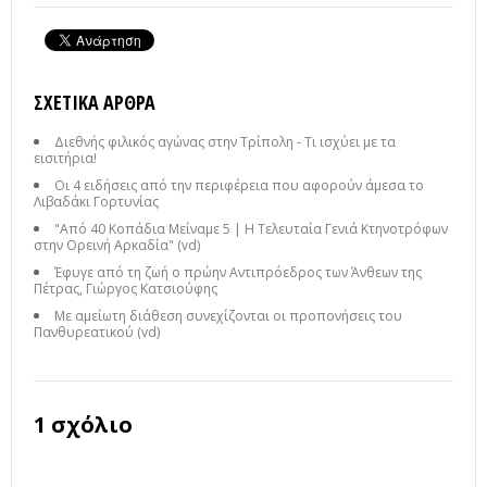
ΣΧΕΤΙΚΆ ΆΡΘΡΑ
Διεθνής φιλικός αγώνας στην Τρίπολη - Τι ισχύει με τα
εισιτήρια!
Οι 4 ειδήσεις από την περιφέρεια που αφορούν άμεσα το
Λιβαδάκι Γορτυνίας
"Από 40 Κοπάδια Μείναμε 5 | Η Τελευταία Γενιά Κτηνοτρόφων
στην Ορεινή Αρκαδία" (vd)
Έφυγε από τη ζωή ο πρώην Αντιπρόεδρος των Άνθεων της
Πέτρας, Γιώργος Κατσιούφης
Με αμείωτη διάθεση συνεχίζονται οι προπονήσεις του
Πανθυρεατικού (vd)
1 σχόλιο