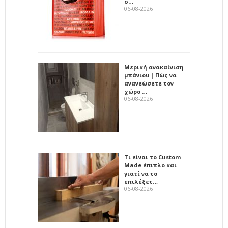
σ…
06-08-2026
Μερική ανακαίνιση
μπάνιου | Πώς να
ανανεώσετε τον
χώρο …
06-08-2026
Τι είναι το Custom
Made έπιπλο και
γιατί να το
επιλέξετ…
06-08-2026