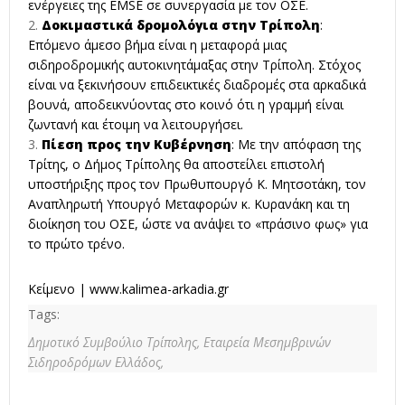
ενέργειες της EMSE σε συνεργασία με τον ΟΣΕ.
Δοκιμαστικά δρομολόγια στην Τρίπολη
:
Επόμενο άμεσο βήμα είναι η μεταφορά μιας
σιδηροδρομικής αυτοκινητάμαξας στην Τρίπολη. Στόχος
είναι να ξεκινήσουν επιδεικτικές διαδρομές στα αρκαδικά
βουνά, αποδεικνύοντας στο κοινό ότι η γραμμή είναι
ζωντανή και έτοιμη να λειτουργήσει.
Πίεση προς την Κυβέρνηση
: Με την απόφαση της
Τρίτης, ο Δήμος Τρίπολης θα αποστείλει επιστολή
υποστήριξης προς τον Πρωθυπουργό Κ. Μητσοτάκη, τον
Αναπληρωτή Υπουργό Μεταφορών κ. Κυρανάκη και τη
διοίκηση του ΟΣΕ, ώστε να ανάψει το «πράσινο φως» για
το πρώτο τρένο.
Κείμενο |
www.kalimea-arkadia.gr
Tags:
Δημοτικό Συμβούλιο Τρίπολης,
Εταιρεία Μεσημβρινών
Σιδηροδρόμων Ελλάδος,