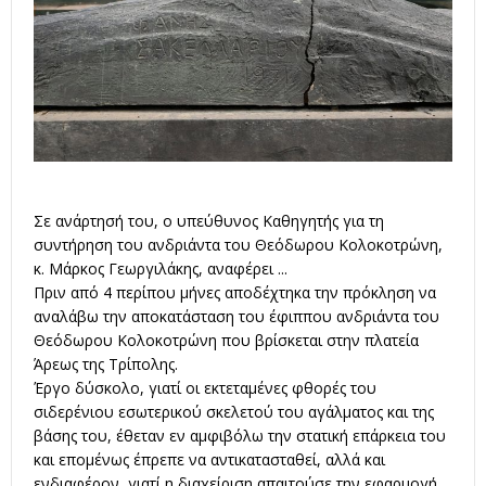
Σε ανάρτησή του, ο υπεύθυνος Καθηγητής για τη
συντήρηση του ανδριάντα του Θεόδωρου Κολοκοτρώνη,
κ. Μάρκος Γεωργιλάκης, αναφέρει ...
Πριν από 4 περίπου μήνες αποδέχτηκα την πρόκληση να
αναλάβω την αποκατάσταση του έφιππου ανδριάντα του
Θεόδωρου Κολοκοτρώνη που βρίσκεται στην πλατεία
Άρεως της Τρίπολης.
Έργο δύσκολο, γιατί οι εκτεταμένες φθορές του
σιδερένιου εσωτερικού σκελετού του αγάλματος και της
βάσης του, έθεταν εν αμφιβόλω την στατική επάρκεια του
και επομένως έπρεπε να αντικατασταθεί, αλλά και
ενδιαφέρον, γιατί η διαχείριση απαιτούσε την εφαρμογή