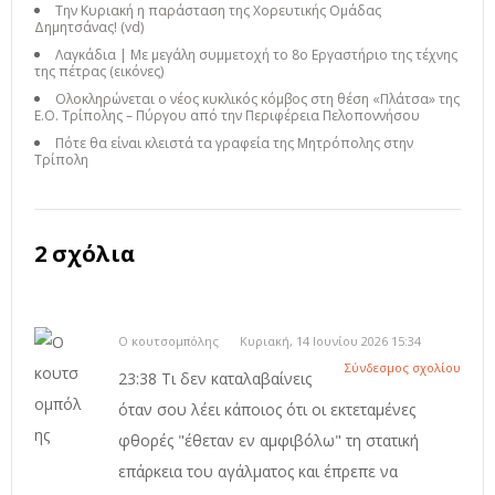
Την Κυριακή η παράσταση της Χορευτικής Ομάδας
Δημητσάνας! (vd)
Λαγκάδια | Με μεγάλη συμμετοχή το 8ο Εργαστήριο της τέχνης
της πέτρας (εικόνες)
Ολοκληρώνεται ο νέος κυκλικός κόμβος στη θέση «Πλάτσα» της
Ε.Ο. Τρίπολης – Πύργου από την Περιφέρεια Πελοποννήσου
Πότε θα είναι κλειστά τα γραφεία της Μητρόπολης στην
Τρίπολη
2 σχόλια
Ο κουτσομπόλης
Κυριακή, 14 Ιουνίου 2026 15:34
Σύνδεσμος σχολίου
23:38 Τι δεν καταλαβαίνεις
όταν σου λέει κάποιος ότι οι εκτεταμένες
φθορές "έθεταν εν αμφιβόλω" τη στατική
επάρκεια του αγάλματος και έπρεπε να