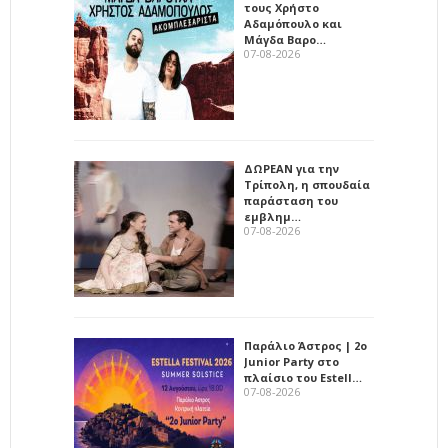
τους Χρήστο
Αδαμόπουλο και
Μάγδα Βαρο…
07-08-2026
ΔΩΡΕΑΝ για την
Τρίπολη, η σπουδαία
παράσταση του
εμβλημ…
07-08-2026
Παράλιο Άστρος | 2ο
Junior Party στο
πλαίσιο του Estell…
07-08-2026