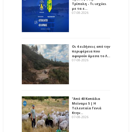
Τρίπολη - Τι ισχύει
με τα ε…
07-08-2026
Οι 4 ειδήσεις από την
περιφέρεια που
αφορούν άμεσα το Λ…
07-08-2026
"Από 40 Κοπάδια
Μείναμε 5 | Η
Τελευταία Γενιά
Κτην…
07-08-2026