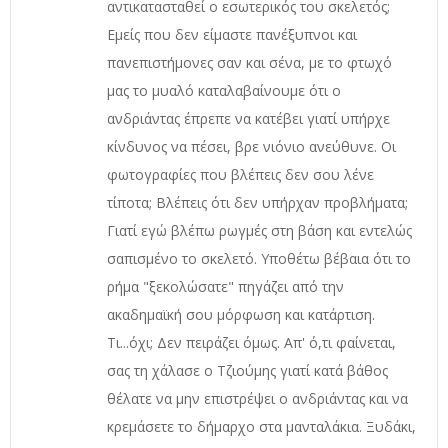
αντικατασταθεί ο εσωτερικός του σκελετός;
Εμείς που δεν είμαστε πανέξυπνοι και
πανεπιστήμονες σαν και σένα, με το φτωχό
μας το μυαλό καταλαβαίνουμε ότι ο
ανδριάντας έπρεπε να κατέβει γιατί υπήρχε
κίνδυνος να πέσει, βρε νιόνιο ανεύθυνε. Οι
φωτογραφίες που βλέπεις δεν σου λένε
τίποτα; Βλέπεις ότι δεν υπήρχαν προβλήματα;
Γιατί εγώ βλέπω ρωγμές στη βάση και εντελώς
σαπισμένο το σκελετό. Υποθέτω βέβαια ότι το
ρήμα "ξεκολώσατε" πηγάζει από την
ακαδημαϊκή σου μόρφωση και κατάρτιση.
Τι...όχι; Δεν πειράζει όμως. Απ' ό,τι φαίνεται,
σας τη χάλασε ο Τζιούμης γιατί κατά βάθος
θέλατε να μην επιστρέψει ο ανδριάντας και να
κρεμάσετε το δήμαρχο στα μανταλάκια. Ξυδάκι,