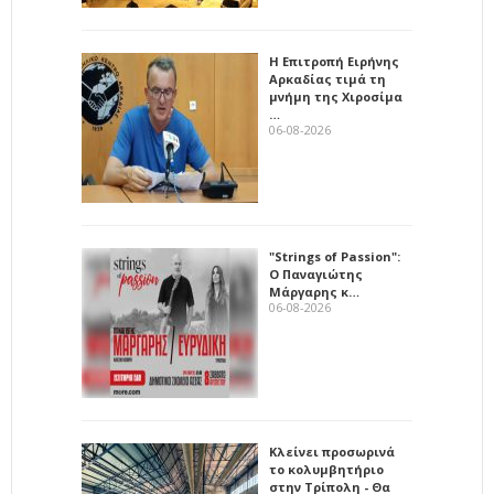
Η Επιτροπή Ειρήνης
Αρκαδίας τιμά τη
μνήμη της Χιροσίμα
…
06-08-2026
"Strings of Passion":
Ο Παναγιώτης
Μάργαρης κ…
06-08-2026
Κλείνει προσωρινά
το κολυμβητήριο
στην Τρίπολη - Θα