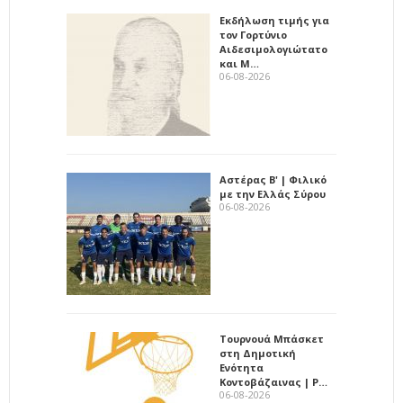
Εκδήλωση τιμής για
τον Γορτύνιο
Αιδεσιμολογιώτατο
και Μ…
06-08-2026
Αστέρας Β' | Φιλικό
με την Ελλάς Σύρου
06-08-2026
Τουρνουά Μπάσκετ
στη Δημοτική
Ενότητα
Κοντοβάζαινας | Ρ…
06-08-2026