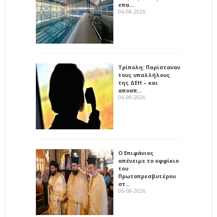
επα…
06-08-2026
Τρίπολη: Παρίσταναν
τους υπαλλήλους
της ΔΕΗ – και
αποσπ…
06-08-2026
Ο Επιφάνιος
απένειμε το οφφίκιο
του
Πρωτοπρεσβυτέρου
στ…
06-08-2026