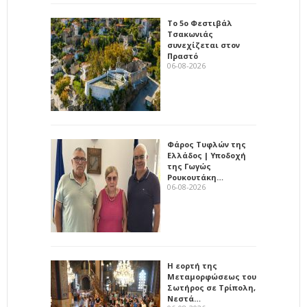
Το 5ο Φεστιβάλ
Τσακωνιάς
συνεχίζεται στον
Πραστό
06-08-2026
Φάρος Τυφλών της
Ελλάδος | Υποδοχή
της Γωγώς
Ρουκουτάκη…
06-08-2026
Η εορτή της
Μεταμορφώσεως του
Σωτήρος σε Τρίπολη,
Νεστά…