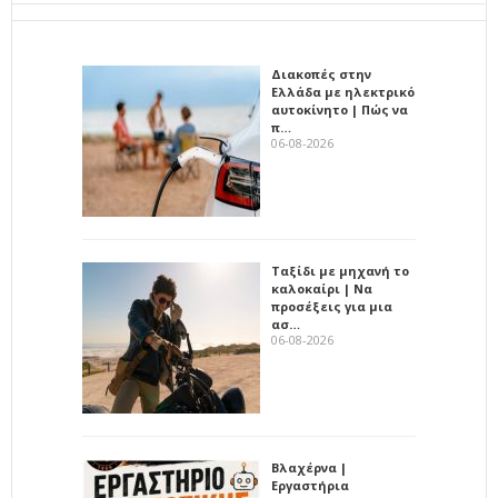
Διακοπές στην
Ελλάδα με ηλεκτρικό
αυτοκίνητο | Πώς να
π…
06-08-2026
Ταξίδι με μηχανή το
καλοκαίρι | Να
προσέξεις για μια
ασ…
06-08-2026
Βλαχέρνα |
Εργαστήρια